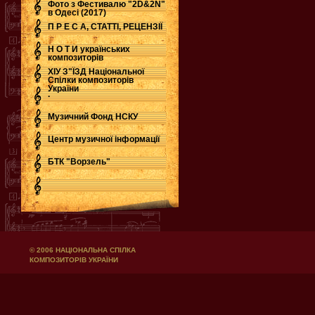
Фото з Фестивалю "2D&2N"
в Одесі (2017)
П Р Е С А, СТАТТІ, РЕЦЕНЗІЇ
Н О Т И українських
композиторів
ХІУ З"ЇЗД Національної
Спілки композиторів
України
.
Музичний Фонд НСКУ
Центр музичної інформації
БТК "Ворзель"
© 2006 НАЦІОНАЛЬНА СПІЛКА
КОМПОЗИТОРІВ УКРАЇНИ