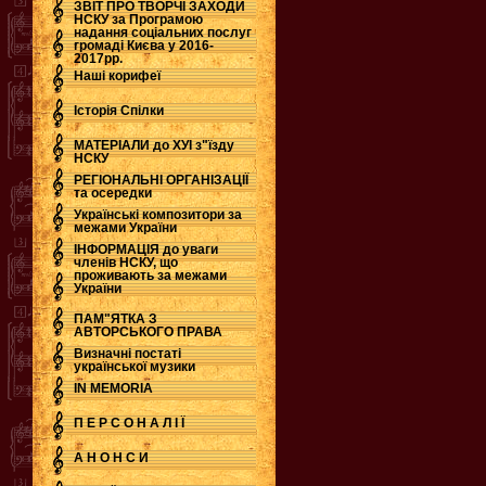
ЗВІТ ПРО ТВОРЧІ ЗАХОДИ
НСКУ за Програмою
надання соціальних послуг
.
громаді Києва у 2016-
2017рр.
Наші корифеї
Історія Спілки
МАТЕРІАЛИ до ХУІ з"їзду
НСКУ
РЕГІОНАЛЬНІ ОРГАНІЗАЦІЇ
та осередки
Українські композитори за
межами України
ІНФОРМАЦІЯ до уваги
членів НСКУ, що
проживають за межами
України
ПАМ"ЯТКА З
АВТОРСЬКОГО ПРАВА
Визначні постаті
української музики
IN MEMORIA
П Е Р С О Н А Л І Ї
А Н О Н С И