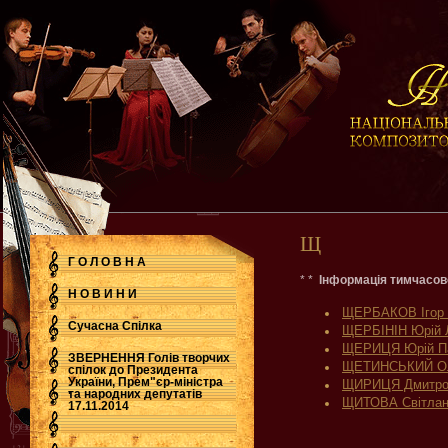
Щ
Г О Л О В Н А
* *
Інформація тимчасов
Н О В И Н И
ЩЕРБАКОВ Ігор 
Сучасна Cпілка
ЩЕРБІНІН Юрій 
ЩЕРИЦЯ Юрій П
ЗВЕРНЕННЯ Голів творчих
ЩЕТИНСЬКИЙ Ол
спілок до Президента
України, Прем"єр-міністра
ЩИРИЦЯ Дмитро 
.
та народних депутатів
ЩИТОВА Світлана
17.11.2014