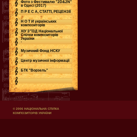
Фото з Фестивалю "2D&2N"
в Одесі (2017)
П Р Е С А, СТАТТІ, РЕЦЕНЗІЇ
Н О Т И українських
композиторів
ХІУ З"ЇЗД Національної
Спілки композиторів
України
.
Музичний Фонд НСКУ
Центр музичної інформації
БТК "Ворзель"
© 2006 НАЦІОНАЛЬНА СПІЛКА
КОМПОЗИТОРІВ УКРАЇНИ