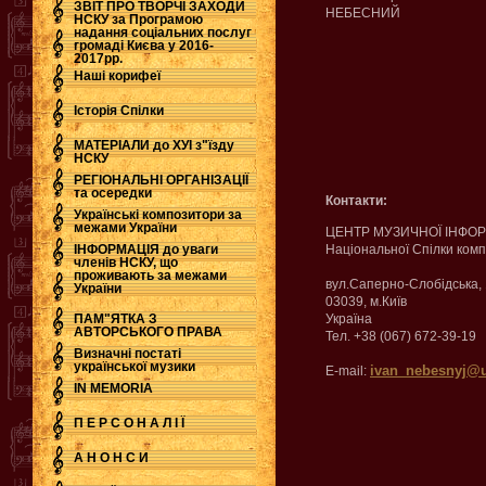
ЗВІТ ПРО ТВОРЧІ ЗАХОДИ
НЕБЕСНИЙ
НСКУ за Програмою
надання соціальних послуг
.
громаді Києва у 2016-
2017рр.
Наші корифеї
Історія Спілки
МАТЕРІАЛИ до ХУІ з"їзду
НСКУ
РЕГІОНАЛЬНІ ОРГАНІЗАЦІЇ
та осередки
Контакти:
Українські композитори за
межами України
ЦЕНТР МУЗИЧНОЇ ІНФОР
ІНФОРМАЦІЯ до уваги
Національної Спілки комп
членів НСКУ, що
проживають за межами
вул.Саперно-Слобідська, 
України
03039, м.Київ
ПАМ"ЯТКА З
Україна
АВТОРСЬКОГО ПРАВА
Тел. +38 (067) 672-39-19
Визначні постаті
української музики
ivan_nebesnyj@u
E-mail:
IN MEMORIA
П Е Р С О Н А Л І Ї
А Н О Н С И