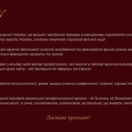
сучасної України, це минуле і майбутнє держави в емоційному сприйнятті осо
іту народу України, глибини почуттів і традиції великої нації
аїні музичні фестивалі сучасної академічної та авангардної музики різних жанр
пільні міжнародні проекти та заходи
вані у всьому світі митці-професіонали, чий внесок в світову музичну культ
ох країн світу – від Австраліі до Америки та Європи
їття особистостей, форм, жанрів сучасної симфонічної, оперної, хорової т
щина корифеїв української професіональної музики – М.Лисенка, М.Леонтови
шинського, їх учнів, послідовників, спадкоємців, це традиції, що живуть і жи
Ласкаво просимо!