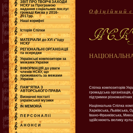
ЗВІТ ПРО ТВОРЧІ ЗАХОДИ
НСКУ за Програмою
надання соціальних послуг
О ф і ц і й н и й 
.
громаді Києва у 2016-
2017рр.
Наші корифеї
Історія Спілки
МАТЕРІАЛИ до ХУІ з"їзду
НСКУ
РЕГІОНАЛЬНІ ОРГАНІЗАЦІЇ
та осередки
НАЦІОНАЛЬНА
Українські композитори за
межами України
ІНФОРМАЦІЯ до уваги
членів НСКУ, що
проживають за межами
України
ПАМ"ЯТКА З
Спілка композиторів Укра
АВТОРСЬКОГО ПРАВА
громадська організація,
Визначні постаті
підтримки різноманітних
української музики
Національна Спілка компо
IN MEMORIA
Харківська, Львівська, 
Івано-Франківська, Мико
П Е Р С О Н А Л І Ї
здійснюють велику культ
А Н О Н С И