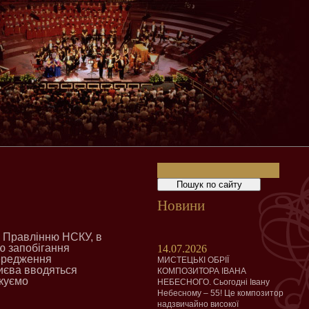
Новини
о Правлінню НСКУ, в
ою запобігання
14.07.2026
передження
МИСТЕЦЬКІ ОБРІЇ
Києва вводяться
КОМПОЗИТОРА ІВАНА
ікуємо
НЕБЕСНОГО. Сьогодні Івану
Небесному – 55! Це композитор
надзвичайно високої