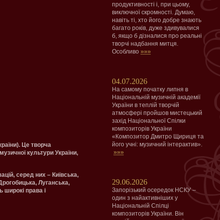
продуктивності і, при цьому,
виключної скромності. Думаю,
навіть ті, хто його добре знають
багато років, дуже здивувалися
б, якщо б дізналися про реальні
творчі надбання митця.
»»»
Особливо
04.07.2026
На самому початку липня в
Національній музичній академії
України в теплій творчій
атмосфері пройшов мистецький
захід Національної Спілки
композиторів України
«Композитор Дмитро Щириця та
його учні: музичний інтерактив».
країни). Це творча
»»»
музичної культури України,
ацій, серед них – Київська,
29.06.2026
Дрогобицька, Луганська,
Запорізький осередок НСКУ –
ь широкі права і
один з найактивніших у
Національній Спілці
композиторів України. Він