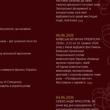
постійно залучає до своєї
творчої діяльності потужні сили
Запорізької філармонії, в
концертному залі якої
відбуваються цікаві мистецькі
»»»
події, пов’язані
бистості, це космічні
06.06.2026
КИЇВСЬКІ МУЗИЧНІ ПРЕМ"ЄРИ -
ів – від сучасної пісні до
2026». З 22 по 31 травня 2026
року у Києві відбувся фестиваль
Київської організації
уру визнаний музичною
Національної спілки
композиторів України «Київські
музичні прем’єри», який
об’єднав композиторів,
а камерної музики України
виконавців, музикознавців,
критиків і слухачів навколо теми
року - «Поліфонія життя».
ча, К.Стеценка,
»»»
Фестиваль є одним із
тимуть в українському
04.06.2026
ОЛЕКСАНДР КРАСОТОВ. 90-
річчя від дня народження. У
насиченому культурному житті