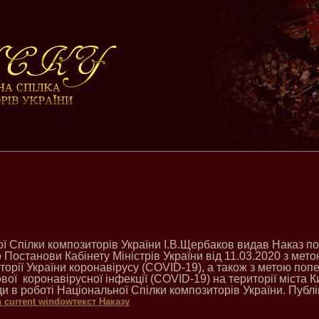
ї Спілки композиторів України І.В.Щербаков видав Наказ п
 Постанови Кабінету Міністрів України від 11.03.2020 з мет
орії України коронавірусу (COVID-19), а також з метою по
ої коронавірусної інфекції (COVID-19) на території міста 
и в роботі Національної Спілки композиторів України. Публ
текст Наказу