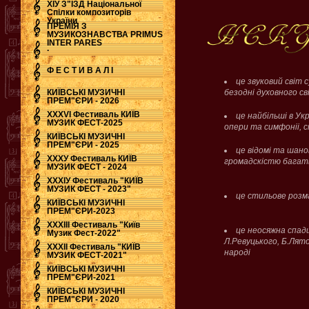
ХІУ З"ЇЗД Національної
Спілки композиторів
України
ПРЕМІЯ З
МУЗИКОЗНАВСТВА PRIMUS
INTER PARES
.
Ф Е С Т И В А Л І
це звуковий світ 
КИЇВСЬКІ МУЗИЧНІ
безодні духовного св
ПРЕМ"ЄРИ - 2026
ХХХVI Фестиваль КИЇВ
це найбільші в Укр
МУЗИК ФЕСТ-2025
опери та симфоніі, с
КИЇВСЬКІ МУЗИЧНІ
ПРЕМ"ЄРИ - 2025
це відомі та шано
ХХХУ Фестиваль КИЇВ
громадскістю багать
МУЗИК ФЕСТ - 2024
ХХХІУ Фестиваль "КИЇВ
МУЗИК ФЕСТ - 2023"
це стильове розма
КИЇВСЬКІ МУЗИЧНІ
ПРЕМ"ЄРИ-2023
ХХХІІІ Фестиваль "Київ
це неосяжна спад
Музик Фест-2022"
Л.Ревуцького, Б.Лято
ХХХІІ Фестиваль "КИЇВ
народі
МУЗИК ФЕСТ-2021"
КИЇВСЬКІ МУЗИЧНІ
ПРЕМ"ЄРИ-2021
КИЇВСЬКІ МУЗИЧНІ
ПРЕМ"ЄРИ - 2020