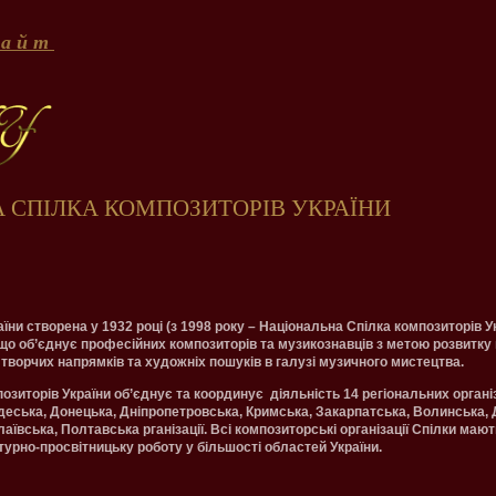
с а й т
 СПІЛКА КОМПОЗИТОРІВ УКРАЇНИ
їни створена у 1932 році (з 1998 року – Національна Спілка композиторів У
 що об’єднує професійних композиторів та музикознавців з метою розвитку 
 творчих напрямків та художніх пошуків в галузі музичного мистецтва.
зиторів України об’єднує та координує діяльність 14 регіональних організ
Одеська, Донецька, Дніпропетровська, Кримська, Закарпатська, Волинська, 
лаївська, Полтавська
рганізації. Всі композиторські організації Спілки мают
урно-просвітницьку роботу у більшості областей України.