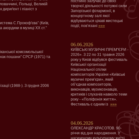
постійно залучає до своєї
 Словаччині, Польщі, Великій
творчої діяльності потужні сили
к дириґент і піаніст з
Запорізької філармонії, в
концертному залі якої
відбуваються цікаві мистецькі
истема С.Прокоф'єва” (Київ,
»»»
події, пов’язані
 акордики в музиці XX ст.”
06.06.2026
КИЇВСЬКІ МУЗИЧНІ ПРЕМ"ЄРИ -
іканської комсомольської
2026». З 22 по 31 травня 2026
“Знак пошани” СРСР (1971) та
року у Києві відбувся фестиваль
Київської організації
Національної спілки
композиторів України «Київські
музичні прем’єри», який
об’єднав композиторів,
зації (1988-). З грудня 2006
виконавців, музикознавців,
критиків і слухачів навколо теми
року - «Поліфонія життя».
»»»
Фестиваль є одним із
04.06.2026
ОЛЕКСАНДР КРАСОТОВ. 90-
річчя від дня народження. У
насиченому культурному житті