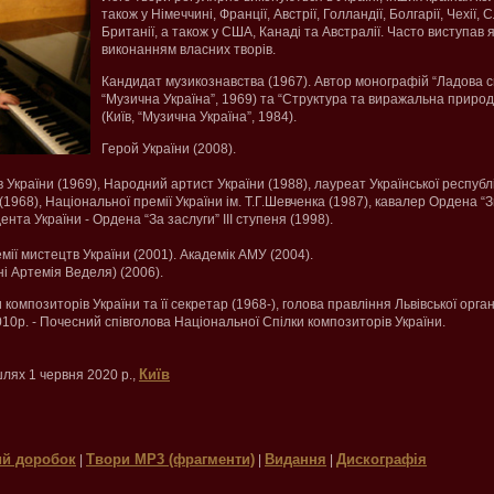
також у Німеччині, Франції, Австрії, Голландії, Болгарії, Чехії,
Британії, а також у США, Канаді та Австралії. Часто виступав я
виконанням власних творів.
Кандидат музикознавства (1967). Автор монографій “Ладова с
“Музична Україна”, 1969) та “Структура та виражальна природа
(Київ, “Музична Україна”, 1984).
Герой України (2008).
 України (1969), Народний артист України (1988), лауреат Української республ
 (1968), Національної премії України ім. Т.Г.Шевченка (1987), кавалер Ордена 
нта України - Ордена “За заслуги” ІІІ ступеня (1998).
ії мистецтв України (2001). Академік АМУ (2004).
ені Артемія Веделя) (2006).
композиторів України та її секретар (1968-), голова правління Львівської органі
 2010р. - Почесний співголова Національної Спілки композиторів України.
Київ
лях 1 червня 2020 р.,
й доробок
Твори МР3 (фрагменти)
Видання
Дискографія
|
|
|