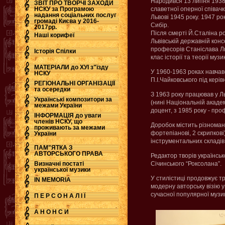
Народився 13 липня 1938 
ЗВІТ ПРО ТВОРЧІ ЗАХОДИ
НСКУ за Програмою
славетної оперної співачк
надання соціальних послуг
Львові 1945 року. 1947 ро
.
громаді Києва у 2016-
Сибір.
2017рр.
Після смерті Й.Сталіна р
Наші корифеї
Львівській державній консе
професорів Станіслава Л
Історія Спілки
клас історії та теорії муз
МАТЕРІАЛИ до ХУІ з"їзду
У 1960-1963 роках навчавс
НСКУ
П.І.Чайковського під кері
РЕГІОНАЛЬНІ ОРГАНІЗАЦІЇ
та осередки
З 1963 року працював у Льв
Українські композитори за
(нині Національній академ
межами України
доцент, з 1985 року - про
ІНФОРМАЦІЯ до уваги
членів НСКУ, що
Доробок містить різномані
проживають за межами
фортепіанові, 2 скрипкові
України
інструментальних складів
ПАМ"ЯТКА З
АВТОРСЬКОГО ПРАВА
Редактор творів українсь
Визначні постаті
Січинського “Роксолана”.
української музики
У стилістиці продовжує т
IN MEMORIA
модерну авторську візію у
сучасної популярної музи
П Е Р С О Н А Л І Ї
А Н О Н С И