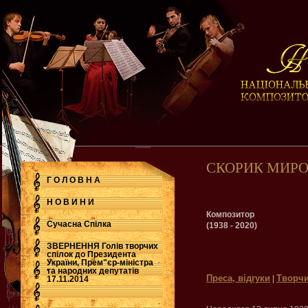
СКОРИК МИР
Г О Л О В Н А
Н О В И Н И
Композитор
Сучасна Cпілка
(1938 - 2020)
ЗВЕРНЕННЯ Голів творчих
спілок до Президента
України, Прем"єр-міністра
.
та народних депутатів
Преса, відгуки
Творчи
|
17.11.2014