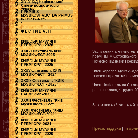
ХІУ З"ЇЗД Національної
Спілки композиторів
України
ПРЕМІЯ З
МУЗИКОЗНАВСТВА PRIMUS
INTER PARES
.
Ф Е С Т И В А Л І
КИЇВСЬКІ МУЗИЧНІ
ПРЕМ"ЄРИ - 2026
ХХХVI Фестиваль КИЇВ
Заслужений діяч мистецтв
МУЗИК ФЕСТ-2025
премії ім. М.Островського
КИЇВСЬКІ МУЗИЧНІ
Почесної відзнаки Президе
ПРЕМ"ЄРИ - 2025
ХХХУ Фестиваль КИЇВ
Член-кореспондент Академ
МУЗИК ФЕСТ - 2024
Лауреат премії "Київ" (ім
ХХХІУ Фестиваль "КИЇВ
МУЗИК ФЕСТ - 2023"
Член Національної Спілки 
р. - співголова, з грудня
КИЇВСЬКІ МУЗИЧНІ
ПРЕМ"ЄРИ-2023
ХХХІІІ Фестиваль "Київ
Музик Фест-2022"
Завершив свій життєвий ш
ХХХІІ Фестиваль "КИЇВ
МУЗИК ФЕСТ-2021"
КИЇВСЬКІ МУЗИЧНІ
ПРЕМ"ЄРИ-2021
Преса, відгуки
Творчи
|
КИЇВСЬКІ МУЗИЧНІ
ПРЕМ"ЄРИ - 2020