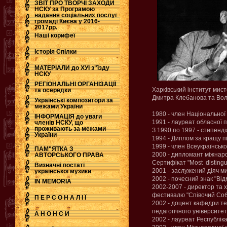
ЗВІТ ПРО ТВОРЧІ ЗАХОДИ
НСКУ за Програмою
надання соціальних послуг
.
громаді Києва у 2016-
2017рр.
Наші корифеї
Історія Спілки
МАТЕРІАЛИ до ХУІ з"їзду
НСКУ
РЕГІОНАЛЬНІ ОРГАНІЗАЦІЇ
Харківський інститут мис
та осередки
Дмитра Клебанова та Вол
Українські композитори за
межами України
1980 - член Національної
ІНФОРМАЦІЯ до уваги
1991 - лауреат обласної п
членів НСКУ, що
проживають за межами
З 1990 по 1997 - стипенді
України
1994 - Диплом за кращу 
1999 - член Всеукраїнської
ПАМ"ЯТКА З
2000 - дипломант міжнарод
АВТОРСЬКОГО ПРАВА
Cертифікат "Most distingui
Визначні постаті
2001 - заслужений діяч м
української музики
2002 - почесний знак "Від
IN MEMORIA
2002-2007 - директор та 
фестивалю "Співочий Со
П Е Р С О Н А Л І Ї
2002 - доцент кафедри тео
педагогічного університет
А Н О Н С И
2002 - лауреат Республіка