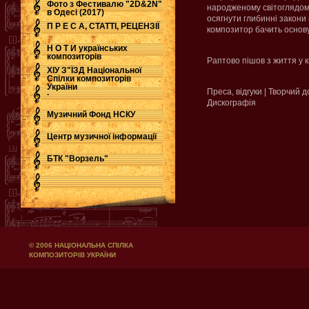
Фото з Фестивалю "2D&2N"
народженому світоглядом
в Одесі (2017)
осягнути глибинні закони 
П Р Е С А, СТАТТІ, РЕЦЕНЗІЇ
композитор бачить основу
Н О Т И українських
композиторів
Раптово пішов з життя у к
ХІУ З"ЇЗД Національної
Спілки композиторів
України
Преса, відгуки | Творчий 
.
Дискографія
Музичний Фонд НСКУ
Центр музичної інформації
БТК "Ворзель"
© 2006 НАЦІОНАЛЬНА СПІЛКА
КОМПОЗИТОРІВ УКРАЇНИ