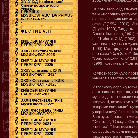
2002 - член Міжнародної 
ХІУ З"ЇЗД Національної
Спілки композиторів
України
За роки творчої діяльност
ПРЕМІЯ З
та міжнародних форумах с
МУЗИКОЗНАВСТВА PRIMUS
INTER PARES
фестивалі "Київ-Музик-Фес
.
сезону" (1994 - 2010), М
(Грузія, 1990), Тиждень о
Ф Е С Т И В А Л І
Бонні (Німеччина, 1991)
по 11 містах СНД (1992), 
КИЇВСЬКІ МУЗИЧНІ
Фестиваль сучасної музики
ПРЕМ"ЄРИ - 2026
1996), Міжнародний фести
ХХХVI Фестиваль КИЇВ
програма "Схід-Захід" (Зо
МУЗИК ФЕСТ-2025
"Золотоверхий Київ" (199
КИЇВСЬКІ МУЗИЧНІ
(1999), фестиваль "Контрас
ПРЕМ"ЄРИ - 2025
ХХХУ Фестиваль КИЇВ
Композитором було провед
МУЗИК ФЕСТ - 2024
концертів в містах Україн
ХХХІУ Фестиваль "КИЇВ
МУЗИК ФЕСТ - 2023"
У творчому доробку Михаї
КИЇВСЬКІ МУЗИЧНІ
ораторіальні, органні, хо
ПРЕМ"ЄРИ-2023
музика до театральних ви
ХХХІІІ Фестиваль "Київ
творчості, починаючи з 1
Музик Фест-2022"
жанрами сакральної музики
ХХХІІ Фестиваль "КИЇВ
у серці моєму", "In excelsis
МУЗИК ФЕСТ-2021"
Златоуста", органна меса 
КИЇВСЬКІ МУЗИЧНІ
"Dies irae", "Спокуса Сві
ПРЕМ"ЄРИ-2021
Ієроніма", "Пісні померлог
КИЇВСЬКІ МУЗИЧНІ
філософсько-релігійні іде
ПРЕМ"ЄРИ - 2020
творів, постають перед сл