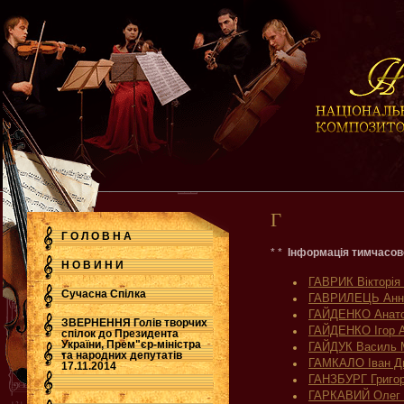
Г
Г О Л О В Н А
* *
Інформація тимчасов
Н О В И Н И
ГАВРИК Вікторія
Сучасна Cпілка
ГАВРИЛЕЦЬ Анна
ГАЙДЕНКО Анато
ЗВЕРНЕННЯ Голів творчих
ГАЙДЕНКО Ігор А
спілок до Президента
України, Прем"єр-міністра
ГАЙДУК Василь 
.
та народних депутатів
ГАМКАЛО Іван Д
17.11.2014
ГАНЗБУРГ Григор
ГАРКАВИЙ Олег 