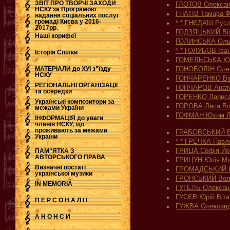
ЗВІТ ПРО ТВОРЧІ ЗАХОДИ
ГЛОТОВ Олексан
НСКУ за Програмою
ГНАТІВ Тамара Ф
надання соціальних послуг
.
громаді Києва у 2016-
* * ГНЄДАШ Русл
2017рр.
ГОДЗЯЦЬКИЙ Віт
Наші корифеї
ГОЛИНСЬКА Ольг
* * ГОЛУБОВ Іва
Історія Спілки
ГОМЕЛЬСЬКА Юлі
МАТЕРІАЛИ до ХУІ з"їзду
ГОНОБОЛІН Олек
НСКУ
ГОНЧАРЕНКО Вік
РЕГІОНАЛЬНІ ОРГАНІЗАЦІЇ
ГОНЧАРОВ Анато
та осередки
ГОРЕНКО Лариса 
Українські композитори за
ГОРОВА Леся Во
межами України
ГОФМАН Юхим Л
ІНФОРМАЦІЯ до уваги
членів НСКУ, що
проживають за межами
ГРАБОВСЬКИЙ В
України
* * ГРЕЧКА Павл
ГРИЦА Софія Йо
ПАМ"ЯТКА З
АВТОРСЬКОГО ПРАВА
ГРИЦУН Юлія Ми
Визначні постаті
ГРОМАДСЬКИЙ Іг
української музики
ГРОНСЬКИЙ Вол
IN MEMORIA
ГУГЕЛЬ Олексан
ГУСЄВ Юрій Віта
П Е Р С О Н А Л І Ї
ГУЖВА Олександ
А Н О Н С И