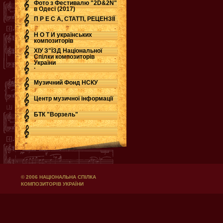
Фото з Фестивалю "2D&2N"
в Одесі (2017)
П Р Е С А, СТАТТІ, РЕЦЕНЗІЇ
Н О Т И українських
композиторів
ХІУ З"ЇЗД Національної
Спілки композиторів
України
.
Музичний Фонд НСКУ
Центр музичної інформації
БТК "Ворзель"
© 2006 НАЦІОНАЛЬНА СПІЛКА
КОМПОЗИТОРІВ УКРАЇНИ