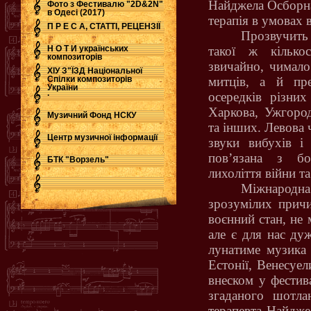
Найджела Осборна
Фото з Фестивалю "2D&2N"
в Одесі (2017)
терапія в умовах 
П Р Е С А, СТАТТІ, РЕЦЕНЗІЇ
Прозвучить
Н О Т И українських
такої ж кількос
композиторів
звичайно, чимало
ХІУ З"ЇЗД Національної
Спілки композиторів
митців, а й пре
України
.
осередків різних
Харкова, Ужгород
Музичний Фонд НСКУ
та інших. Левова 
Центр музичної інформації
звуки вибухів і
пов’язана з б
БТК "Ворзель"
лихоліття війни та 
Міжнародн
зрозумілих причи
воєнний стан, не
але є для нас ду
лунатиме музика
Естонії, Венесуе
внеском у фестив
згаданого шотла
терапевта Найдже