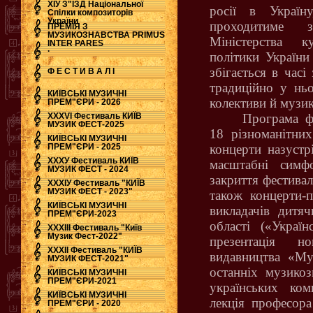
ХІУ З"ЇЗД Національної
росії в Україн
Спілки композиторів
України
проходитиме з
ПРЕМІЯ З
МУЗИКОЗНАВСТВА PRIMUS
Міністерства к
INTER PARES
.
політики Україн
збігається в часі
Ф Е С Т И В А Л І
традиційно у ньо
КИЇВСЬКІ МУЗИЧНІ
колективи й музик
ПРЕМ"ЄРИ - 2026
ХХХVI Фестиваль КИЇВ
Програма фе
МУЗИК ФЕСТ-2025
18 різноманітни
КИЇВСЬКІ МУЗИЧНІ
ПРЕМ"ЄРИ - 2025
концерти назустр
ХХХУ Фестиваль КИЇВ
масштабні симфо
МУЗИК ФЕСТ - 2024
закриття фестивал
ХХХІУ Фестиваль "КИЇВ
МУЗИК ФЕСТ - 2023"
також концерти-п
КИЇВСЬКІ МУЗИЧНІ
викладачів дитя
ПРЕМ"ЄРИ-2023
області («Украї
ХХХІІІ Фестиваль "Київ
Музик Фест-2022"
презентація н
ХХХІІ Фестиваль "КИЇВ
видавництва «Муз
МУЗИК ФЕСТ-2021"
останніх музикоз
КИЇВСЬКІ МУЗИЧНІ
ПРЕМ"ЄРИ-2021
українських ком
КИЇВСЬКІ МУЗИЧНІ
лекція професора
ПРЕМ"ЄРИ - 2020