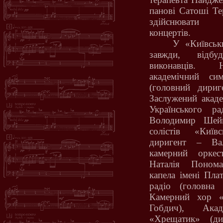
панові Сатоші Те
здійснювати з
концертів.
У «Київськ
завжди, відбу
виконавців. Н
академічний си
(головний дириг
Заслужений акад
Українського р
Володимир Шейк
солістів «Київ
диригент – Вал
камерний оркес
Наталія Понома
капела імені Пла
радіо (головна
Камерний хор «
Гобдич), Ака
«Хрещатик» (д