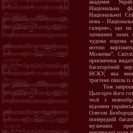
академія Украї
Національна фі
Національної Сп
нова – Національ
галерея», що на
затишних залах 
чудова хорова 
нотою вирізнит
Молитви”. Світлі
присвячена видат
багаторічній кер
НСКУ, яка мин
трагічно пішла із 
Тож запрош
Цьогоріч його гот
чолі з новообр
відомим українсь
Олегом Безбородь
попередній багат
музичних пре
мистецької ради 