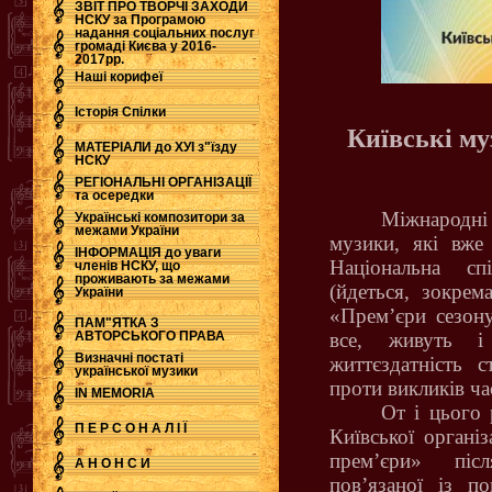
ЗВІТ ПРО ТВОРЧІ ЗАХОДИ
НСКУ за Програмою
надання соціальних послуг
.
громаді Києва у 2016-
2017рр.
Наші корифеї
Історія Спілки
Київські му
МАТЕРІАЛИ до ХУІ з"їзду
НСКУ
РЕГІОНАЛЬНІ ОРГАНІЗАЦІЇ
та осередки
Міжнародн
Українські композитори за
межами України
музики, які вже 
ІНФОРМАЦІЯ до уваги
Національна сп
членів НСКУ, що
проживають за межами
(йдеться, зокре
України
«Прем’єри сезону
ПАМ"ЯТКА З
АВТОРСЬКОГО ПРАВА
все, живуть і
Визначні постаті
життєздатність с
української музики
проти викликів ча
IN MEMORIA
От і цього
П Е Р С О Н А Л І Ї
Київської органі
прем’єри» піс
А Н О Н С И
пов’язаної із п