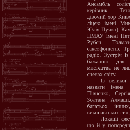
Ансамбль соліст
керівник – Тетя
дівочий хор Київ
ліцею імені Мик
Юлія Пучко), Ка
НМАУ імені Петр
Рубен Толмач
саксофоністів, Т
радіо. Зустріч і
бажаною для ш
мистецтва не ли
сценах світу.
Із великої 
назвати імена 
Півненко, Сергі
Золтана Алмаші
багатьох інши
виконавських сил,
Локації фес
що й у попередн