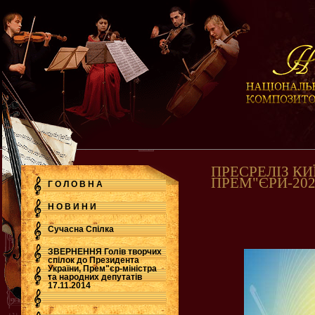
ПРЕСРЕЛІЗ КИ
ПРЕМ"ЄРИ-202
Г О Л О В Н А
Н О В И Н И
Сучасна Cпілка
ЗВЕРНЕННЯ Голів творчих
спілок до Президента
України, Прем"єр-міністра
.
та народних депутатів
17.11.2014