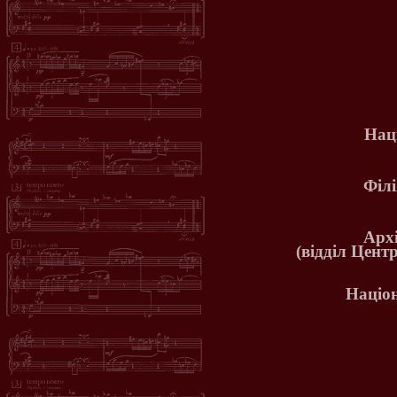
Нац
Філ
Арх
(відділ Цент
Націон