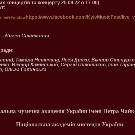
х концертів та концерту 25.09.22 о 17-00)
ут:
https://www.facebook.com/KyivMusicFest/live_
 –
Євген Станкович
 ради:
лова), Тамара Невінчана, Леся Дичко, Віктор Степурко,
ко, Віктор Камінський, Сергій Пілютиков, Іван Таране
, Ольга Голинська
альна музична академія України імені Петра Чайк
Національна академія мистецтв України