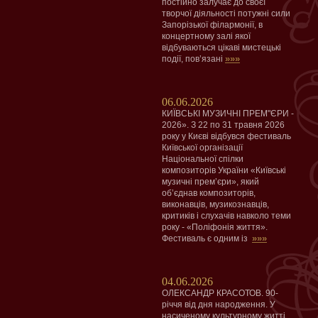
постійно залучає до своєї
творчої діяльності потужні сили
Запорізької філармонії, в
концертному залі якої
відбуваються цікаві мистецькі
»»»
події, пов’язані
06.06.2026
КИЇВСЬКІ МУЗИЧНІ ПРЕМ"ЄРИ -
2026». З 22 по 31 травня 2026
року у Києві відбувся фестиваль
Київської організації
Національної спілки
композиторів України «Київські
музичні прем’єри», який
об’єднав композиторів,
виконавців, музикознавців,
критиків і слухачів навколо теми
року - «Поліфонія життя».
»»»
Фестиваль є одним із
04.06.2026
ОЛЕКСАНДР КРАСОТОВ. 90-
річчя від дня народження. У
насиченому культурному житті