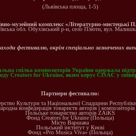
(Львівська площа, 1-5)
івно-музейний комплекс «Літературно-мистецькі 
ївська обл. Обухівський р-н, село Плюти, вул. Малишка
 заходи фестивалю, окрім спеціально зазначених випа
льна спілка композиторів України одержала підтр
ду Creators for Ukraine, яким керує CISAC у співп
Партнери фестивалю:
ерство Культури та Національної Спадщини Республік
ародна конфедерація товариств авторів і композиторі
Польське товариство авторів ZAіKS
Фонд Creators for Ukraine (Польща)
Місто Варшава
Польський інститут у Києві
Фонд «Pro Musica Viva» (Польща)