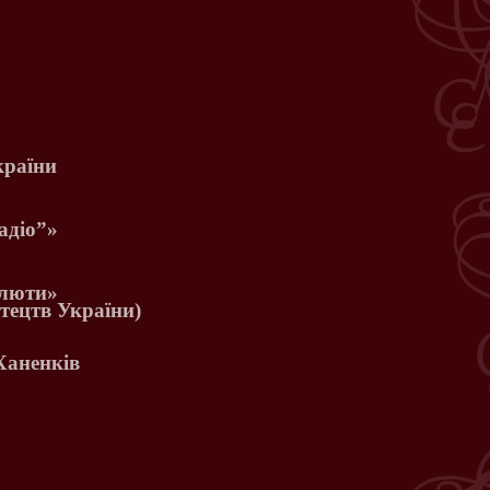
країни
адіо
”»
Плюти»
тецтв України)
Ханенків