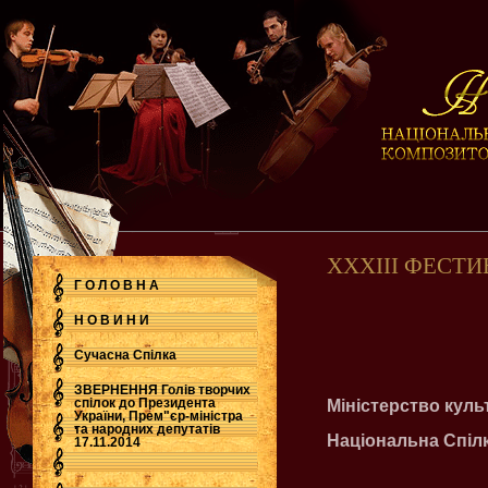
ХХХІІІ ФЕСТИ
Г О Л О В Н А
Н О В И Н И
Сучасна Cпілка
ЗВЕРНЕННЯ Голів творчих
спілок до Президента
Міністерство куль
України, Прем"єр-міністра
.
та народних депутатів
Національна Спілк
17.11.2014