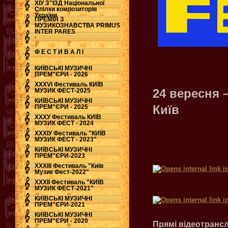
ХІУ З"ЇЗД Національної
Спілки композиторів
України
ПРЕМІЯ З
МУЗИКОЗНАВСТВА PRIMUS
INTER PARES
.
Ф Е С Т И В А Л І
КИЇВСЬКІ МУЗИЧНІ
ПРЕМ"ЄРИ - 2026
ХХХVI Фестиваль КИЇВ
24 вересня 
МУЗИК ФЕСТ-2025
КИЇВСЬКІ МУЗИЧНІ
Київ
ПРЕМ"ЄРИ - 2025
ХХХУ Фестиваль КИЇВ
МУЗИК ФЕСТ - 2024
ХХХІУ Фестиваль "КИЇВ
МУЗИК ФЕСТ - 2023"
КИЇВСЬКІ МУЗИЧНІ
ПРЕМ"ЄРИ-2023
ХХХІІІ Фестиваль "Київ
Музик Фест-2022"
ХХХІІ Фестиваль "КИЇВ
МУЗИК ФЕСТ-2021"
КИЇВСЬКІ МУЗИЧНІ
ПРЕМ"ЄРИ-2021
КИЇВСЬКІ МУЗИЧНІ
ПРЕМ"ЄРИ - 2020
Прямі відеотранс