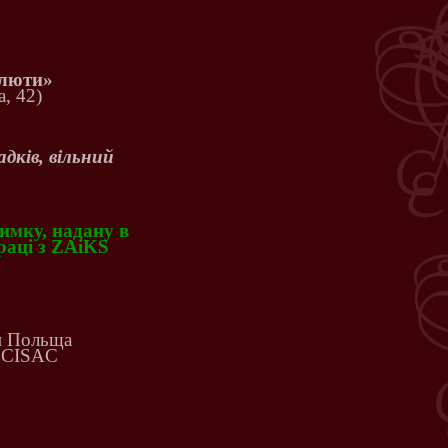
Плюти»
, 42)
дків, вільний
имку, надану в
раці з ZAiKS
и Польща
в CISAC