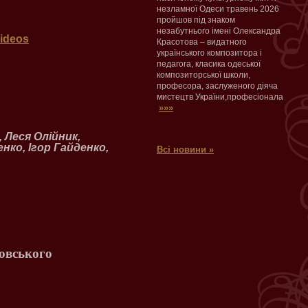
незламної Одеси травень 2026
пройшов під знаком
незабутнього імені Олександра
videos
Красотова – видатного
українського композитора і
педагога, класика одеської
композиторської школи,
професора, заслуженого діяча
мистецтв України,професіонала
»»»
 Леся Олійник,
нко, Ігор Гайденко,
Всі новини »
овського