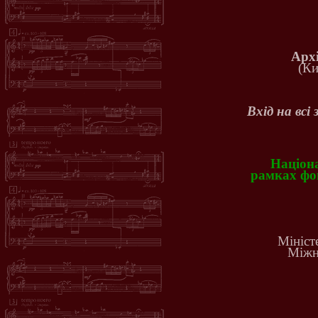
Арх
(Ки
Вхід на всі
Націона
рамках фон
Мініст
Міжн