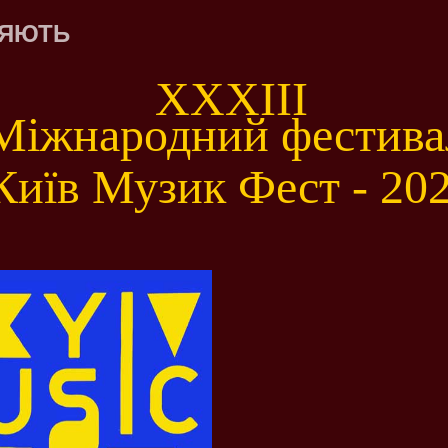
ЛЯЮТЬ
XXXІIІ
Міжнародний фестива
Київ Музик Фест - 20