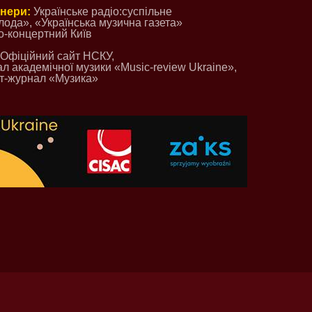
тнери:
Українське радіо:суспільне
лода», «Українська музична газета»
о-концертний Київ
Офіційний сайт НСКУ,
л академічної музики «Musіc-review Ukraine»,
ет-журнал «Музика»