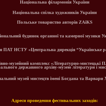
Національна філармонія України
Національна спілка художників України
Польське товариство авторів
ZA
і
KS
іональний будинок органної та камерної музики У
ія ПАТ НСТУ «Центральна дирекція
“
Українське р
івно-музейний комплекс «Літературно-мистецькі 
рального державного архіву-музею літератури і мис
альний музей мистецтв імені Богдана та Варвари 
Адреси проведення фестивальних заходів: