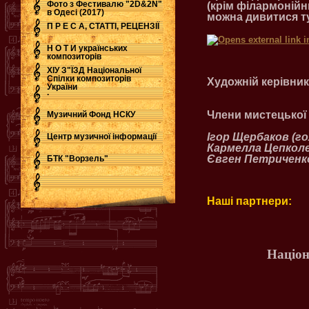
Фото з Фестивалю "2D&2N"
(крім філармонійни
в Одесі (2017)
можна дивитися т
П Р Е С А, СТАТТІ, РЕЦЕНЗІЇ
Н О Т И українських
композиторів
ХІУ З"ЇЗД Національної
Спілки композиторів
Художній керівник
України
.
Члени мистецької
Музичний Фонд НСКУ
Ігор Щербаков (го
Центр музичної інформації
Кармелла Цепколен
Євген Петриченко
БТК "Ворзель"
Наші партнери:
Націон