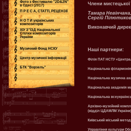
Фото з Фестивалю "2D&2N"
Члени мистецької
в Одесі (2017)
П Р Е С А, СТАТТІ, РЕЦЕНЗІЇ
Тамара Невінчана,
Сергій Пілютиков
Н О Т И українських
композиторів
Виконавчий дирек
ХІУ З"ЇЗД Національної
Спілки композиторів
України
.
Музичний Фонд НСКУ
Наші партнери:
Центр музичної інформації
Філія ПАТ НСТУ «Централ
БТК "Ворзель"
Національна філармонія
Національна музична ака
Національна академія м
Національна всеукраїнс
Архівно-музейний компл
(відділ ЦДАМЛМ України
Київський міський метод
Управління культури Обол