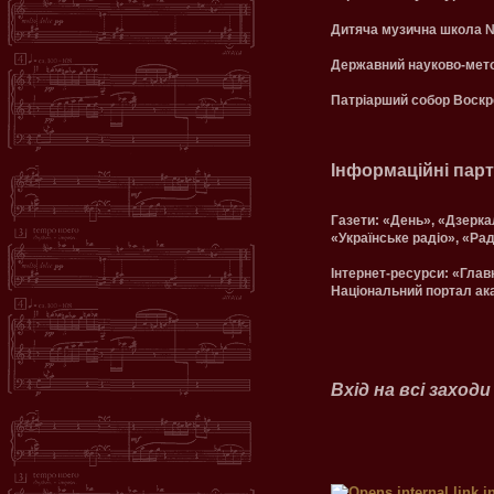
Дитяча музична школа №
Державний науково-мето
Патріарший собор Воскр
Інформаційні пар
Газети: «День», «Дзерка
«Українське радіо», «Рад
Інтернет-ресурси: «Главк
Національний портал ака
Вхід на всі захо