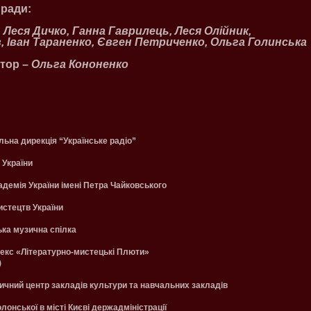
 ради:
 Леся Дичко, Ганна Гаврилець, Леся Олійник,
, Іван Тараненко, Євген Петриченко, Ольга Голинська
тор –
Ольга Кононенко
ьна дирекція “Українське радіо”
 України
демія України імені Петра Чайковського
истецтв України
ька музична спілка
екс «Літературно-мистецькі Плюти»
)
ичний центр закладів культури та навчальних закладів
онської в місті Києві держадміністрації