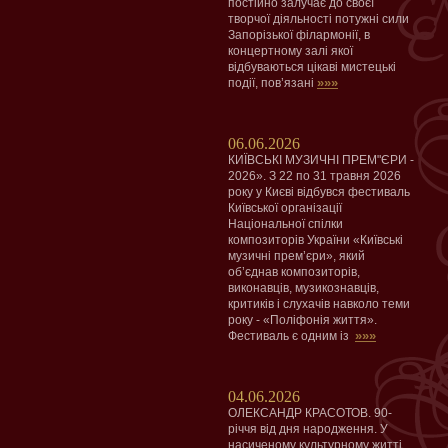
постійно залучає до своєї
творчої діяльності потужні сили
Запорізької філармонії, в
концертному залі якої
відбуваються цікаві мистецькі
»»»
події, пов’язані
06.06.2026
КИЇВСЬКІ МУЗИЧНІ ПРЕМ"ЄРИ -
2026». З 22 по 31 травня 2026
року у Києві відбувся фестиваль
Київської організації
Національної спілки
композиторів України «Київські
музичні прем’єри», який
об’єднав композиторів,
виконавців, музикознавців,
критиків і слухачів навколо теми
року - «Поліфонія життя».
»»»
Фестиваль є одним із
04.06.2026
ОЛЕКСАНДР КРАСОТОВ. 90-
річчя від дня народження. У
насиченому культурному житті