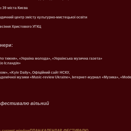
 39 міста Києва
дичний центр змісту культурно-мистецької освіти
есіння Христового УГКЦ
тнери:
ло тижня», «Україна молода», «Українська музична газета»
іо Ісландія»
ом», «Kyiv Daily», Офіційний сайт НСКУ,
демічної музики «Musіc-review Ukraine», Інтернет-журнал «Музика», «Mode
ди фестивалю вільний
ПЛА
Н-КАЛЕНДАР ФЕСТИВАЛЮ