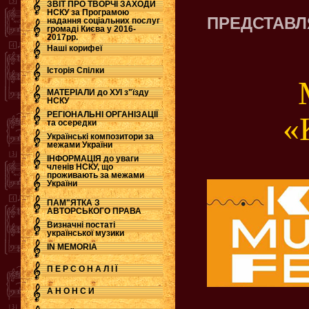
ЗВІТ ПРО ТВОРЧІ ЗАХОДИ
НСКУ за Програмою
ПРЕДСТАВ
надання соціальних послуг
.
громаді Києва у 2016-
2017рр.
Наші корифеї
Історія Спілки
МАТЕРІАЛИ до ХУІ з"їзду
НСКУ
РЕГІОНАЛЬНІ ОРГАНІЗАЦІЇ
«
та осередки
Українські композитори за
межами України
ІНФОРМАЦІЯ до уваги
членів НСКУ, що
проживають за межами
України
ПАМ"ЯТКА З
АВТОРСЬКОГО ПРАВА
Визначні постаті
української музики
IN MEMORIA
П Е Р С О Н А Л І Ї
А Н О Н С И