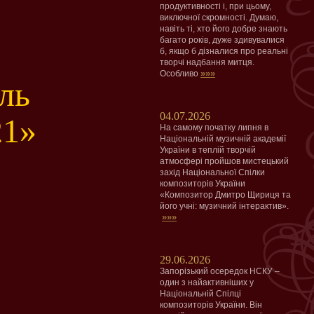
продуктивності і, при цьому,
виключної скромності. Думаю,
навіть ті, хто його добре знають
багато років, дуже здивувалися
б, якщо б дізналися про реальні
творчі надбання митця.
»»»
Особливо
ль
04.07.2026
21»
На самому початку липня в
Національній музичній академії
України в теплій творчій
атмосфері пройшов мистецький
захід Національної Спілки
композиторів України
«Композитор Дмитро Щириця та
його учні: музичний інтерактив».
»»»
29.06.2026
Запорізький осередок НСКУ –
один з найактивніших у
Національній Спілці
композиторів України. Він