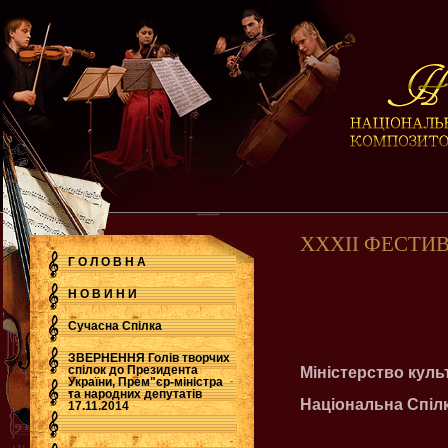
ХХХІІ ФЕСТИВ
Г О Л О В Н А
Н О В И Н И
Сучасна Cпілка
ЗВЕРНЕННЯ Голів творчих
спілок до Президента
Міністерство куль
України, Прем"єр-міністра
.
та народних депутатів
Національна Спілк
17.11.2014