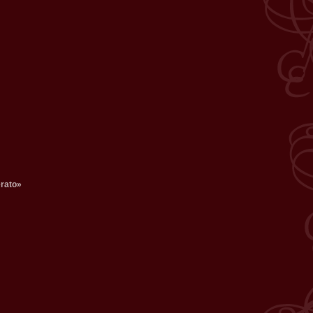
rato»