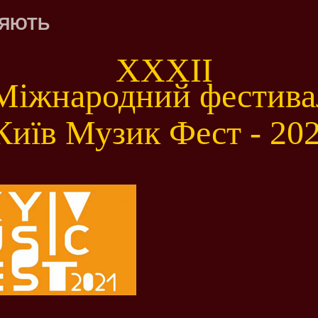
ЛЯЮТЬ
XXXІI
Міжнародний фестива
Київ Музик Фест - 20