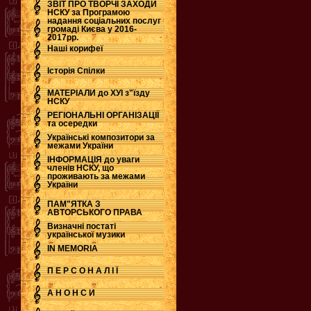
ЗВІТ ПРО ТВОРЧІ ЗАХОДИ
НСКУ за Програмою
надання соціальних послуг
.
громаді Києва у 2016-
2017рр.
Наші корифеї
Історія Спілки
МАТЕРІАЛИ до ХУІ з"їзду
НСКУ
РЕГІОНАЛЬНІ ОРГАНІЗАЦІЇ
та осередки
Українські композитори за
межами України
ІНФОРМАЦІЯ до уваги
членів НСКУ, що
проживають за межами
України
ПАМ"ЯТКА З
АВТОРСЬКОГО ПРАВА
Визначні постаті
української музики
IN MEMORIA
П Е Р С О Н А Л І Ї
А Н О Н С И