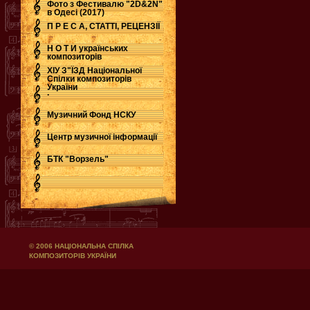
Фото з Фестивалю "2D&2N"
в Одесі (2017)
П Р Е С А, СТАТТІ, РЕЦЕНЗІЇ
Н О Т И українських
композиторів
ХІУ З"ЇЗД Національної
Спілки композиторів
України
.
Музичний Фонд НСКУ
Центр музичної інформації
БТК "Ворзель"
© 2006 НАЦІОНАЛЬНА СПІЛКА
КОМПОЗИТОРІВ УКРАЇНИ