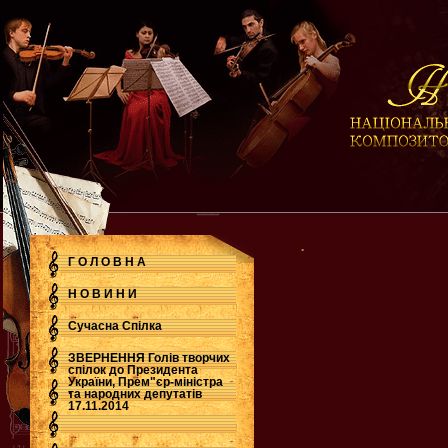
.
Г О Л О В Н А
Н О В И Н И
Сучасна Cпілка
ЗВЕРНЕННЯ Голів творчих
спілок до Президента
України, Прем"єр-міністра
.
та народних депутатів
17.11.2014