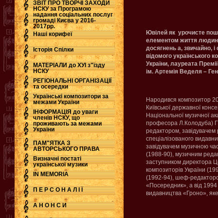
ЗВІТ ПРО ТВОРЧІ ЗАХОДИ
НСКУ за Програмою
надання соціальних послуг
.
громаді Києва у 2016-
2017рр.
Ювілей як урочисте пош
Наші корифеї
елементом життя людини
досягнень а, звичайно, і 
Історія Спілки
відомого українського к
України, лауреата Премії 
МАТЕРІАЛИ до ХУІ з"їзду
НСКУ
ім. Артемія Веделя – Ге
РЕГІОНАЛЬНІ ОРГАНІЗАЦІЇ
та осередки
Українські композитори за
Народився композитор 20 
межами України
Київської державної консе
ІНФОРМАЦІЯ до уваги
Національної музичної ака
членів НСКУ, що
професора Л.Колодуба) Г.
проживають за межами
України
редактором, завідувачем 
спеціалізованого видавни
ПАМ"ЯТКА З
завідувачем музичною ча
АВТОРСЬКОГО ПРАВА
(1988-90), музичним реда
Визначні постаті
заступником директора Це
української музики
композиторів України (19
IN MEMORIA
(1992-94), шеф-редактор
«Посередник», а від 1994 
П Е Р С О Н А Л І Ї
видавництва «Гроно», яке 
А Н О Н С И