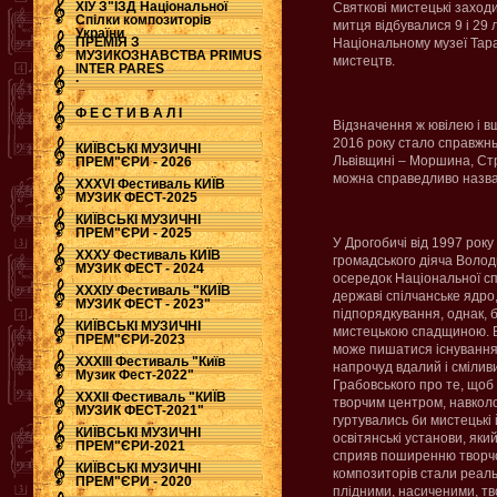
ХІУ З"ЇЗД Національної
Святкові мистецькі заход
Спілки композиторів
митця відбувалися 9 і 29 
України
ПРЕМІЯ З
Національному музеї Тара
МУЗИКОЗНАВСТВА PRIMUS
мистецтв.
INTER PARES
.
Ф Е С Т И В А Л І
Відзначення ж ювілею і 
2016 року стало справжнь
КИЇВСЬКІ МУЗИЧНІ
Львівщині – Моршина, Стр
ПРЕМ"ЄРИ - 2026
можна справедливо назва
ХХХVI Фестиваль КИЇВ
МУЗИК ФЕСТ-2025
КИЇВСЬКІ МУЗИЧНІ
ПРЕМ"ЄРИ - 2025
У Дрогобичі від 1997 року
ХХХУ Фестиваль КИЇВ
громадського діяча Воло
МУЗИК ФЕСТ - 2024
осередок Національної сп
ХХХІУ Фестиваль "КИЇВ
державі спілчанське ядро,
МУЗИК ФЕСТ - 2023"
підпорядкування, однак, б
КИЇВСЬКІ МУЗИЧНІ
мистецькою спадщиною. В
ПРЕМ"ЄРИ-2023
може пишатися існуванням
ХХХІІІ Фестиваль "Київ
напрочуд вдалий і сміливи
Музик Фест-2022"
Грабовського про те, щоб 
ХХХІІ Фестиваль "КИЇВ
творчим центром, навколо
МУЗИК ФЕСТ-2021"
гуртувались би мистецькі 
КИЇВСЬКІ МУЗИЧНІ
освітянські установи, яки
ПРЕМ"ЄРИ-2021
сприяв поширенню творч
КИЇВСЬКІ МУЗИЧНІ
композиторів стали реал
ПРЕМ"ЄРИ - 2020
плідними, насиченими, т