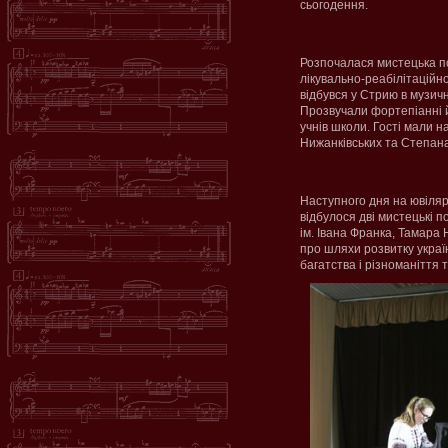
сьогодення.
Розпочалася мистецька по
лікувально-реабілітаційн
відбувся у Стрию в музичн
Прозвучали фортепіанні й
учнів школи. Гості мали 
Нижанківських та Степан
Наступного дня на ювіляр
відбулося дві мистецькі п
ім. Івана Франка, Тамара
про шляхи розвитку україн
багатства і різноманіття 