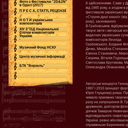
Фото з Фестивалю "2D&2N"
й здійсненними. Саме у Д
в Одесі (2017)
від 1985 року, а згодом в 
П Р Е С А, СТАТТІ, РЕЦЕНЗІЇ
фестивалю української му
«Струни душі нашої» (від
Н О Т И українських
року), заснованого
композиторів
В.Грабовським, відбували
ХІУ З"ЇЗД Національної
творчі звіти і авторські к
Спілки композиторів
видатних українських суч
України
.
композиторів Леоніда
Грабовського, Богдани Філ
Музичний Фонд НСКУ
Дичко, Михайла Степанен
Євгена Станковича, Миро
Центр музичної інформації
Скорика, Віталія Годзяцьк
Святослава Крутикова, М
БТК "Ворзель"
Олександра Опанасюка, 
Авторські концерти Генна
1997 і 2010 (концерт фор
Юрія Глущенка) роках. П
чимало приємних творчих 
разу на запрошення В. Гр
дружиною, доктором філо
діячем Тамарою Невінчано
відповідального секретар
України, ревно вболіваюч
справжньою Берегинею ціє