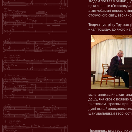
згодом постав у редакції
цикл з шести п’єс зазвуч
а звукобарвні переплеті
оточуючого світу, веснян
Творча зустріч у Трускав
«Капітошка», до якого на
мультиплікаційна картина
дощу, яка своєю появою д
листочкам і травам, прин
душі як наймолодшим вико
шанувальникам творчості
Провіднику цих творчих зу