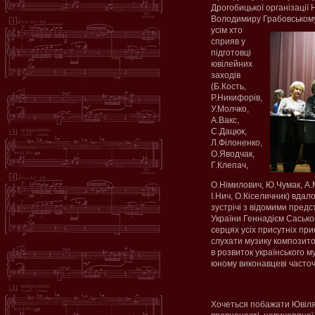
Дрогобицької організації 
Володимиру Грабовському
усім хто
сприяв у
підготовці
ювілейних
заходів
(Б.Кость,
Р.Никифорів,
У.Молчко,
А.Вакс,
С.Дацюк,
Л.Філоненко,
О.Яводчак,
Г.Клепач,
О.Німилович, Ю.Чумак, А.
І.Нич, О.Кіселичник) вдал
зустрічі з відомими пред
України Геннадієм Сасько
серцях усіх присутніх при
слухати музику композито
в розвиток українського 
юному виконавцеві часточк
Хочеться побажати Ювіляро