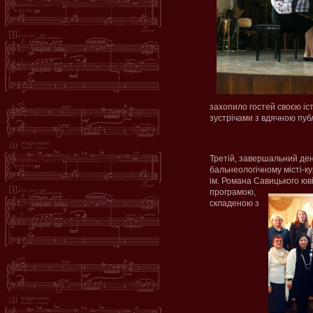
захопило гостей своєю іс
зустрічами з вдячною пуб
Третій, завершальний де
бальнеологічному місті-ку
ім. Романа Савицького
юв
програмою,
складеною з