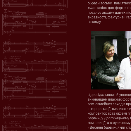
образи восьми пам’ятникі
«Фантазія» для фортепіан
поєднує архаїку давніх піс
виразності, фактурне і г
викладу.
відповідальності й упевне
виконавцем власних форте
всіх ювілейних заходів пр
інтерпретації, викликаюч
композитор грав окремі п’
барви», у Дрогобицькому 
композиції, а в музичному
«Весняні барви», який сп