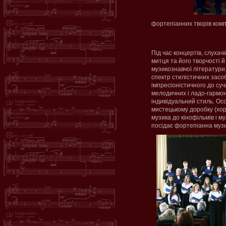
фортепіанних творів комп
Під час концертів, слухач
митця та його творчості й
музикознавчої літератури
спектр стилістичних засоб
імпресіоністичного до суч
мелодичних і ладо-гармоні
індивідуальний стиль. Ос
мистецькому доробку (хор
музика до кінофільмів і м
посідає фортепіанна музи