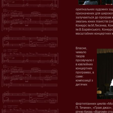
оригінальних художніх зад
призначених для широкого 
залучаються до програм м
змагань юних піаністів (с
Конкурс ім.М.Лисенка, Кон
ім.В.Барвінського, Конкурс
масштабних концертних 
Власне,
чимало
творів
прозвучало і
в ювілейних
концертних
програмах, а
саме:
композиції з
дитячих
фортепіанних циклів «Моза
П. Тичини», «Граю джаз»,
річчю Києва «Відгомін сто