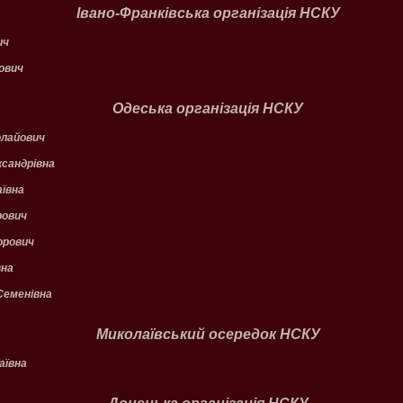
Івано-Франківська організація НСКУ
ич
ович
Одеська організація НСКУ
лайович
сандрівна
ївна
рович
орович
вна
еменівна
Миколаївський осередок НСКУ
аївна