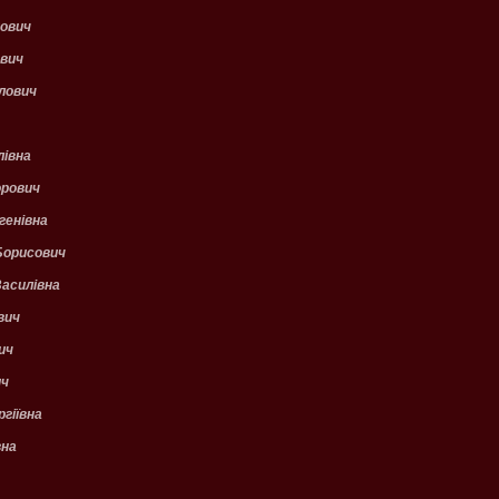
ович
вич
лович
лівна
рович
генівна
орисович
асилівна
вич
ич
ич
гіївна
вна