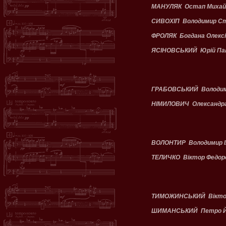
МАНУЛЯК Остап Михай
СИВОХІП Володимир С
ФРОЛЯК Богдана Олексі
ЯСІНОВСЬКИЙ Юрій Па
ГРАБОВСЬКИЙ Володим
НІМИЛОВИЧ Олександра
ВОЛОНТИР Володимир І
ТЕЛИЧКО Віктор Федор
ТИМОЖИНСЬКИЙ Віктор
ШИМАНСЬКИЙ Петро Й