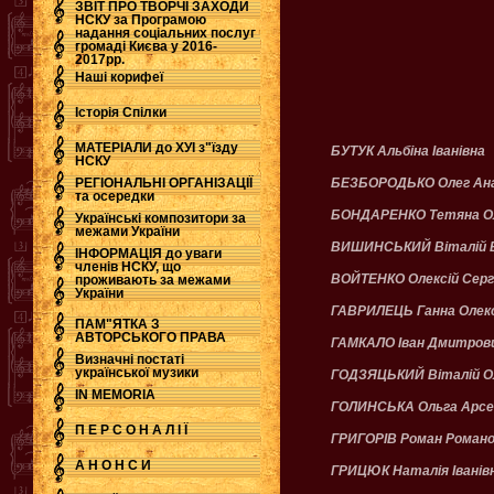
ЗВІТ ПРО ТВОРЧІ ЗАХОДИ
НСКУ за Програмою
надання соціальних послуг
.
громаді Києва у 2016-
2017рр.
Наші корифеї
Історія Спілки
МАТЕРІАЛИ до ХУІ з"їзду
БУТУК Альбіна Іванівна
НСКУ
РЕГІОНАЛЬНІ ОРГАНІЗАЦІЇ
БЕЗБОРОДЬКО Олег Ан
та осередки
БОНДАРЕНКО Тетяна Ол
Українські композитори за
межами України
ВИШИНСЬКИЙ Віталій 
ІНФОРМАЦІЯ до уваги
членів НСКУ, що
ВОЙТЕНКО Олексій Серг
проживають за межами
України
ГАВРИЛЕЦЬ Ганна Олекс
ПАМ"ЯТКА З
АВТОРСЬКОГО ПРАВА
ГАМКАЛО Іван Дмитров
Визначні постаті
української музики
ГОДЗЯЦЬКИЙ Віталій О
IN MEMORIA
ГОЛИНСЬКА Ольга Арсен
П Е Р С О Н А Л І Ї
ГРИГОРІВ Роман Роман
А Н О Н С И
ГРИЦЮК Наталія Іванів