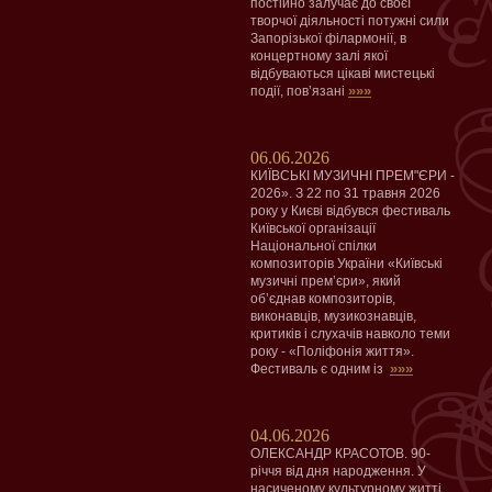
постійно залучає до своєї
творчої діяльності потужні сили
Запорізької філармонії, в
концертному залі якої
відбуваються цікаві мистецькі
»»»
події, пов’язані
06.06.2026
КИЇВСЬКІ МУЗИЧНІ ПРЕМ"ЄРИ -
2026». З 22 по 31 травня 2026
року у Києві відбувся фестиваль
Київської організації
Національної спілки
композиторів України «Київські
музичні прем’єри», який
об’єднав композиторів,
виконавців, музикознавців,
критиків і слухачів навколо теми
року - «Поліфонія життя».
»»»
Фестиваль є одним із
04.06.2026
ОЛЕКСАНДР КРАСОТОВ. 90-
річчя від дня народження. У
насиченому культурному житті