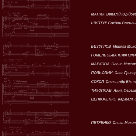
МАНИК Віталій Юрійов
ШИПТУР Богдан Василь
БЕЗУГЛОВ Микола Мико
ГОМЕЛЬСЬКА Юлія Олек
МАРКОВА Олена Микола
ПОЛЬОВИЙ Олег Григо
СОКОЛ Олександр Вікт
ТИХОПЛАВ Анна Сергії
ЦЕПКОЛЕНКО Кармела С
ПЕТРЕНКО Ольга Микол