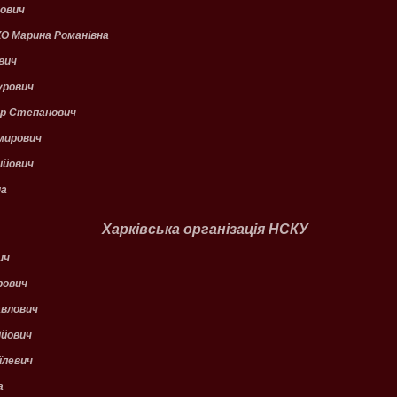
ович
 Марина Романівна
вич
урович
р Степанович
мирович
ійович
на
Харківська організація НСКУ
ич
ович
влович
ійович
їлевич
а