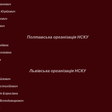
анович
 Юрійович
ович
вич
Полтавська організація НСКУ
іївна
олаївна
а
Львівська організація НСКУ
йлович
стахійович
 Борисівна
Володимирович
ч