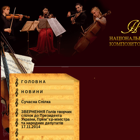
.
Г О Л О В Н А
Н О В И Н И
Сучасна Cпілка
ЗВЕРНЕННЯ Голів творчих
спілок до Президента
України, Прем"єр-міністра
.
та народних депутатів
17.11.2014