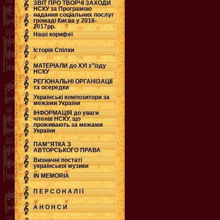
ЗВІТ ПРО ТВОРЧІ ЗАХОДИ
НСКУ за Програмою
надання соціальних послуг
.
громаді Києва у 2016-
2017рр.
Наші корифеї
Історія Спілки
МАТЕРІАЛИ до ХУІ з"їзду
НСКУ
РЕГІОНАЛЬНІ ОРГАНІЗАЦІЇ
та осередки
Українські композитори за
межами України
ІНФОРМАЦІЯ до уваги
членів НСКУ, що
проживають за межами
України
ПАМ"ЯТКА З
АВТОРСЬКОГО ПРАВА
Визначні постаті
української музики
IN MEMORIA
П Е Р С О Н А Л І Ї
А Н О Н С И