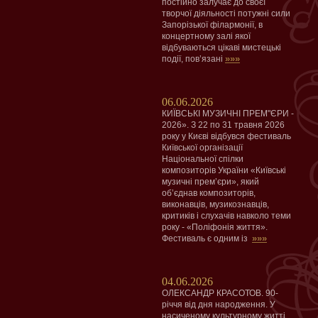
постійно залучає до своєї
творчої діяльності потужні сили
Запорізької філармонії, в
концертному залі якої
відбуваються цікаві мистецькі
»»»
події, пов’язані
06.06.2026
КИЇВСЬКІ МУЗИЧНІ ПРЕМ"ЄРИ -
2026». З 22 по 31 травня 2026
року у Києві відбувся фестиваль
Київської організації
Національної спілки
композиторів України «Київські
музичні прем’єри», який
об’єднав композиторів,
виконавців, музикознавців,
критиків і слухачів навколо теми
року - «Поліфонія життя».
»»»
Фестиваль є одним із
04.06.2026
ОЛЕКСАНДР КРАСОТОВ. 90-
річчя від дня народження. У
насиченому культурному житті