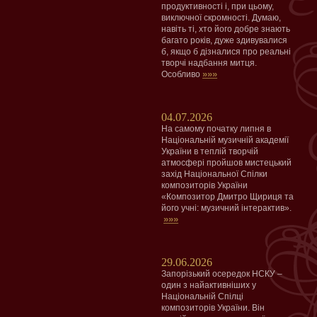
продуктивності і, при цьому,
виключної скромності. Думаю,
навіть ті, хто його добре знають
багато років, дуже здивувалися
б, якщо б дізналися про реальні
творчі надбання митця.
»»»
Особливо
04.07.2026
На самому початку липня в
Національній музичній академії
України в теплій творчій
атмосфері пройшов мистецький
захід Національної Спілки
композиторів України
«Композитор Дмитро Щириця та
його учні: музичний інтерактив».
»»»
29.06.2026
Запорізький осередок НСКУ –
один з найактивніших у
Національній Спілці
композиторів України. Він