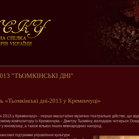
13 "ТЬОМКІНСЬКІ ДНІ"
мкінські дні-2013 у Кременчуці»
ні-2013 у Кременчуці» - перше масштабне музично-театральне дійство, що від
омому композитору із Кременчука – Дмитру Тьомкіну, володарю чотирьох Оскар
 у кіномузиці, а також кількох інших міжнародних нагород.
нансової підтримки управління культури