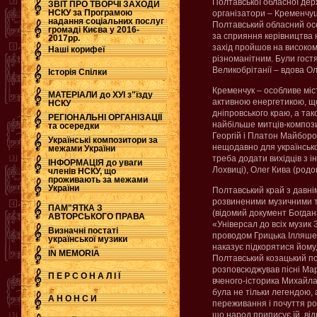
Полтавської обласної держа
ЗВІТ ПРО ТВОРЧІ ЗАХОДИ
НСКУ за Програмою
організатори – Кременчуць
надання соціальних послуг
Полтавський обласний осе
.
громаді Києва у 2016-
за сприяння керівництва 
2017рр.
захід пройшов на високому
Наші корифеї
різноманітним. Були гост
Великобрітанії – вдова Ол
Історія Спілки
Кременчук – особливе мі
МАТЕРІАЛИ до ХУІ з"їзду
активною енергетикою, що
НСКУ
дніпровського краю, а та
РЕГІОНАЛЬНІ ОРГАНІЗАЦІЇ
найбільше митців-компози
та осередки
Георгій і Платон Майборо
Українські композитори за
нещодавно для українсько
межами України
треба додати вихідців з і
ІНФОРМАЦІЯ до уваги
Лохвиці), Олег Кива (родов
членів НСКУ, що
проживають за межами
України
Полтавський край з давні
розвиненими музичними тр
ПАМ"ЯТКА З
(відомий документ Богдан
АВТОРСЬКОГО ПРАВА
«Універсал до всіх музик З
Визначні постаті
проводом Грицька Ілляше
української музики
наказує підкорятися йому
IN MEMORIA
Полтавський козацький по
розповсюджував пісні Мар
П Е Р С О Н А Л І Ї
вченого-історика Михайла
була не тільки легендою, 
А Н О Н С И
переживання і почуття роб
що народ приписує їй, від