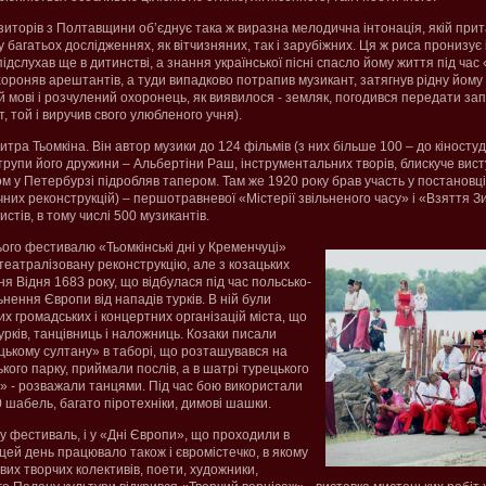
иторів з Полтавщини об’єднує така ж виразна мелодична інтонація, якій при
у багатьох дослідженнях, як вітчизняних, так і зарубіжних. Ця ж риса пронизує 
 підслухав ще в дитинстві, а знання української пісні спасло йому життя під ча
хороняв арештантів, а туди випадково потрапив музикант, затягнув рідну йому
ій мові і розчулений охоронець, як виявилося - земляк, погодився передати за
, той і виручив свого улюбленого учня).
тра Тьомкіна. Він автор музики до 124 фільмів (з них більше 100 – до кіностуд
рупи його дружини – Альбертіни Раш, інструментальних творів, блискуче виступ
ом у Петербурзі підробляв тапером. Там же 1920 року брав участь у постановці
них реконструкцій) – першотравневої «Містерії звільненого часу» і «Взяття З
истів, в тому числі 500 музикантів.
ого фестивалю «Тьомкінські дні у Кременчуці»
театралізовану реконструкцію, але з козацьких
ня Відня 1683 року, що відбулася під час польсько-
ьнення Європи від нападів турків. В ній були
них громадських і концертних організацій міста, що
турків, танцівниць і наложниць. Козаки писали
ькому султану» в таборі, що розташувався на
кого парку, приймали послів, а в шатрі турецького
у» - розважали танцями. Під час бою використали
60 шабель, багато піротехніки, димові шашки.
 у фестиваль, і у «Дні Європи», що проходили в
 цей день працювало також і євромістечко, в якому
вих творчих колективів, поети, художники,