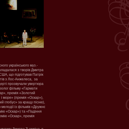
ого українського муз.-
складалася з творів Дмитра
 США, що підготував Патрік
нтів з Лос-Анжелеса, за
церті прозвучали увертюра
ролог фільму «Гармати
ар», премія «Золотий
 і море» (премія «Оскар»),
ий глобус» за кращу пісню),
 мелодії із фільмів «Дружнє
мію «Оскар») та «Падіння
ремію «Оскар», премія