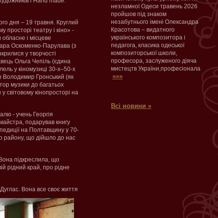
художників і Hand made.
незламної Одеси травень 2026
пройшов під знаком
незабутнього імені Олександра
го дня – 19 травня. Круглий
Красотова – видатного
у просторі театру і кіно» -
українського композитора і
 обласне і місцеве
педагога, класика одеської
мара Оскоменко-Парулава (з
композиторської школи,
крилися у творчості
професора, заслуженого діяча
авець Ольга Чепіль (єдина
мистецтв України,професіонала
ель у кіномузиці 30-х–50-х
»»»
ор Володимир Гронський (як
втор музики до багатьох
 у світовому кінопросторі на
Всі новини »
алю - учень Георгія
майстра, подарував книгу
педиції на Полтавщину у 70-
ого району, що дійшло до нас
 Вона підкреслила, що
ій рідний край, про рідне
-Дуглас.
Вона все своє життя