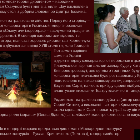
м композитором і диригентом – народним
єм Скакуном букет квітів, а Ейлін Шоу висловлена
лому столі з добрим словом про Дмитра Тьомкіна.
тно-театралізоване дійство. Першу його сторінку –
 консерваторії в Російській імперії» розпочав
 «Славутич» (хореограф – заслужений працівник
довенко). В сценарії використали відомості з
итора, піаніста і хорового диригента з Кременчука
ї відбуваються в кінці ХУІІІ століття, коли Григорій
Потьомкін вирішив
саме на Україні
відкрити першу консерваторію і переконав в цьо
Планувалося, що навчальний заклад буде у Кат
Дніпропетровську), але це місто тоді тільки буд
консерваторія тимчасово буде розташована у К
підготовлено на «височайшому рівні», запроше
Джузеппе Сарті, на честь приїзду цариці відбув
влаштували вихованки Театру класичного танцю
Родзинкою театралізованого дійства (автор сцен
Сергій Ситник, а виконавці – актори «Кременчуц
стала сцена, коли Сарті просить українську дівчи
рна рілля ізорана» (Олена Діденко), а італійський маестро схвильовано вигуку
nto в концерті яскраво представив дипломант Міжнародного конкурсу
їнських конкурсів – Руслан Христиченко (Полтава), концертмейстер –