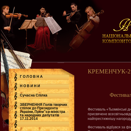
КРЕМЕНЧУК-20
Г О Л О В Н А
Н О В И Н И
Фестиваль «Тьо
Сучасна Cпілка
ЗВЕРНЕННЯ Голів творчих
спілок до Президента
Фестиваль «Тьомкінські д
України, Прем"єр-міністра
.
присвячене всесвітньовід
та народних депутатів
17.11.2014
найпрестижнішу нагороду
Фестиваль відбувся за фі