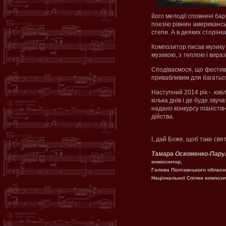
його мелодії сповнені ба
поезію рівнин американсь
степи. А в деяких сторінк
Композитор писав музику 
музикою, з теплою і вир
Сподіваємося, що фестива
привабливим для багатьох 
Наступний 2014 рік - ювіл
кілька днів і де буде звуч
надано конкурсу піаністів
дійства.
І, дай Боже, щоб таке свя
Тамара Оскоменко-Пару
композитор,
Голова Полтавського обласн
Національної Спілки компози