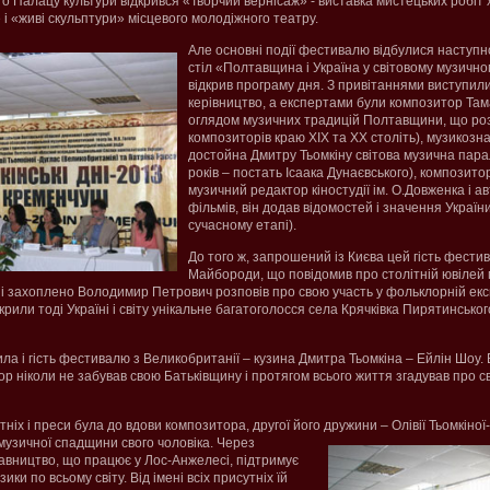
го Палацу культури відкрився «Творчий вернісаж» - виставка мистецьких робіт 
 і «живі скульптури» місцевого молодіжного театру.
Але основні події фестивалю відбулися наступно
стіл «Полтавщина і Україна у світовому музичном
відкрив програму дня. З привітаннями виступили
керівництво, а експертами були композитор Та
оглядом музичних традицій Полтавщини, що роз
композиторів краю ХІХ та ХХ століть), музикозн
достойна Дмитру Тьомкіну світова музична парал
років – постать Ісаака Дунаєвського), композит
музичний редактор кіностудії ім. О.Довженка і а
фільмів, він додав відомостей і значення України
сучасному етапі).
До того ж, запрошений із Києва цей гість фестив
Майбороди, що повідомив про столітній ювілей 
 і захоплено Володимир Петрович розповів про свою участь у фольклорній екс
ідкрили тоді Україні і світу унікальне багатоголосся села Крячківка Пирятинськ
ила і гість фестивалю з Великобританії – кузина Дмитра Тьомкіна – Ейлін Шоу.
ор ніколи не забував свою Батьківщину і протягом всього життя згадував про св
тніх і преси була до вдови композитора, другої його дружини – Олівії Тьомкіної
узичної спадщини свого чоловіка. Через
авництво, що працює у Лос-Анжелесі, підтримує
ики по всьому світу. Від імені всіх присутніх їй