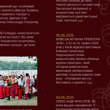
постійно залучає до своєї
творчої діяльності потужні сили
таманний ще і особливий
Запорізької філармонії, в
і творчість Дмитра Тьомкіна,
концертному залі якої
с «червоного терору» у
відбуваються цікаві мистецькі
 пісню. Дмитро став
»»»
події, пов’язані
писку Олександру Глазунову,
ій Голівуду), низки балетних
06.06.2026
ав як піаніст. Він легко
КИЇВСЬКІ МУЗИЧНІ ПРЕМ"ЄРИ -
 грандіозних інсценувань
2026». З 22 по 31 травня 2026
имового палацу», де були
року у Києві відбувся фестиваль
Київської організації
Національної спілки
композиторів України «Київські
музичні прем’єри», який
об’єднав композиторів,
виконавців, музикознавців,
критиків і слухачів навколо теми
року - «Поліфонія життя».
»»»
Фестиваль є одним із
04.06.2026
ОЛЕКСАНДР КРАСОТОВ. 90-
річчя від дня народження. У
насиченому культурному житті