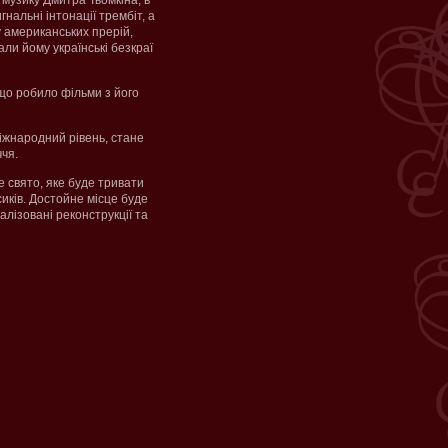
 музику Дмитра Тьомкіна, в
игнальні інтонації трембіт, а
 американських прерій,
ли йому українські безкраї
 що робило фільми з його
іжнародний рівень, стане
ччя.
е свято, яке буде тривати
асиків. Достойне місце буде
алізовані реконструкції та