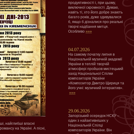
продуктивності і, при цьому,
виключної скромності. Думаю,
навіть ті, хто його добре знають
багато років, дуже здивувалися
б, якщо б дізналися про реальні
творчі надбання митця.
»»»
Особливо
04.07.2026
На самому початку липня в
Національній музичній академії
України в теплій творчій
атмосфері пройшов мистецький
захід Національної Спілки
композиторів України
«Композитор Дмитро Щириця та
його учні: музичний інтерактив».
»»»
29.06.2026
Запорізький осередок НСКУ –
один з найактивніших у
ші, найглибші власні
Національній Спілці
омансу на Україні. А пісні,
композиторів України. Він