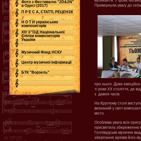
музиканти. У фойє Місько
Фото з Фестивалю "2D&2N"
Привернули увагу до себе
в Одесі (2017)
П Р Е С А, СТАТТІ, РЕЦЕНЗІЇ
Н О Т И українських
композиторів
ХІУ З"ЇЗД Національної
Спілки композиторів
України
.
Музичний Фонд НСКУ
Центр музичної інформації
БТК "Ворзель"
про нього. Дуже емоційно
ті роки ХХ століття, де в
з давніх часів.
На Круглому столі виступ
визнаний у світі композит
місто.
Особлива увага всіх прису
присвятила збереженню м
Голлівудське музичне вид
зберігання архівів його муз