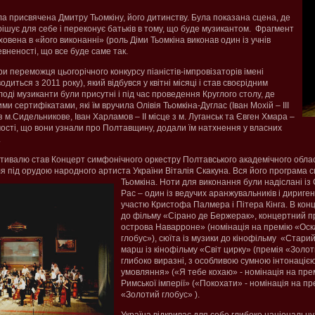
ла присвячена Дмитру Тьомкіну, його дитинству. Була показана сцена, де
ішує для себе і переконує батьків в тому, що буде музикантом. Фрагмент
овена в «його виконанні» (роль Діми Тьомкіна виконав один із учнів
вненості, що все буде саме так.
ри переможця цьогорічного конкурсу піаністів-імпровізаторів імені
иться з 2011 року), який відбувся у квітні місяці і став своєрідним
ді музиканти були присутні і під час проведення Круглого столу, де
и сертифікатами, які їм вручила Олівія Тьомкіна-Дуглас (Іван Мохій – ІІІ
із м.Сидельникове, Іван Харламов – ІІ місце з м. Луганськ та Євген Хмара –
відомості, що вони узнали про Полтавщину, додали їм натхнення у власних
.
ивалю став Концерт симфонічного оркестру Полтавського академічного обласн
оля під орудою народного артиста України Віталія Скакуна. Вся його програма 
Тьомкіна.
Ноти для виконання були надіслані із
Рас – один із ведучих аранжувальників і дириге
участю Кристофа Палмера і Пітера Кінга. В кон
до фільму «Сірано де Бержерак», концертний п
острова Наварроне» (номінація на премію «Оск
глобус»), сюїта із музики до кінофільму «Старий
марш із кінофільму «Світ цирку» (премія «Золот
глибоко виразні, з особливою сумною інтонацією
умовляння» («Я тебе кохаю» - номінація на пре
Римської імперії» («Покохати» - номінація на п
«Золотий глобус» ).