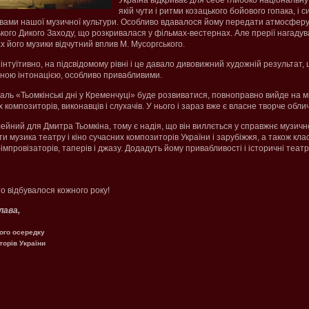
Україна відкриває для себе глибоко національну
якій чути і ритми козацького бойового гопака, і с
рвами нашої музичної культури. Особливо вдавалося йому передати атмосферу
кого Дикого Заходу, що розкривалася у фільмах-вестернах. Але прерії нагадува
ах його музики відчутний вплив М. Мусоргського.
інтуїтивно, на підсвідомому рівні і це давало дивовижний художній результат,
азною інтонацією, особливо привабливими.
ль «Тьомкінські дні у Кременчуці» буде розвиватися, повноправно вийде на м
композиторів, виконавців і слухачів. У нього і зараз вже є власне творче обли
ейний для Дмитра Тьомкіна, тому є надія, що він виллється у справжнє музичн
ати музика театру і кіно сучасних композиторів України і зарубіжжя, а також кл
-імпровізаторів, таперів і джазу. Додадуть йому привабливості і історичні театр
то відбувалося кожного року!
лава,
ого осередку
торів України