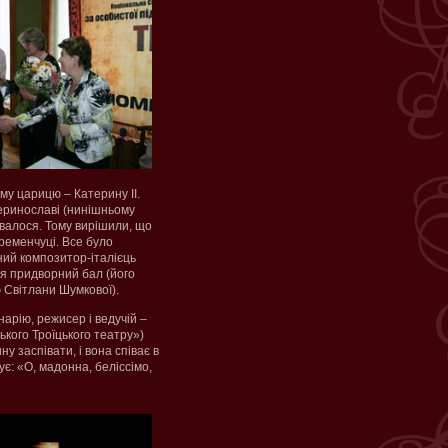
му царицю – Катерину ІІ.
еринославі (нинішньому
увалося. Тому вирішили, що
ременчуці. Все було
ний композитор-італієць
ся придворний бал (його
 Світлани Шумкової).
арію, режисер і ведучій –
ького Троїцького театру»)
ну заспівати, і вона співає в
є: «О, мадонна, беліссімо,