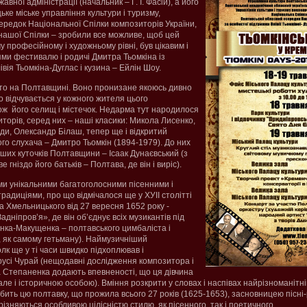
вної адміністрації (начальник – Г. І. Фасій), а його
ке міське управління культури і туризму,
редок Національної Спілки композиторів України,
нашої Спілки – зробили все можливе, щоб цей
 професійному і художньому рівні, був цікавим і
ями фестивалю і родичі Дмитра Тьомкіна із
івія Тьомкіна-Дуглас і кузина – Ейлін Шоу.
сто на Полтавщині. Воно пронизане якоюсь дивно
 відчувається у кожного жителя цього
кож його селищ і містечок. Недарма тут народилося
торів, серед них – наші класики: Микола Лисенко,
ди, Олександр Білаш, тепер ще і відкритий
го слухача – Дмитро Тьомкін (1894-1979). До них
нших куточків Полтавщини – Ісаак Дунаєвський (з
е гніздо його батьків – Полтава, де він і виріс).
ми унікальними багатоголосними пісенними і
адиціями, про що відмічалося ще у ХУІІ столітті
а Хмельницького від 27 вересня 1652 року -
адніпров’я», де він об’єднує всіх музикантів під
нка-Макущенка – полтавського цимбаліста і
, як самому гетьману). Наймузичніший
лк ще у ті часи швидко підхоплював і
усі Чурай (нещодавні дослідження композитора і
 Степаненка додають впевненості, що ця дівчина
але і історичною особою). Вміння розкрити у словах і наспівах найрізноманітні
ить цю полтавку, що прожила всього 27 років (1625-1653), засновницею пісні-р
різняються особливою цілісністю стилю, як пісенного, так і поетичного.