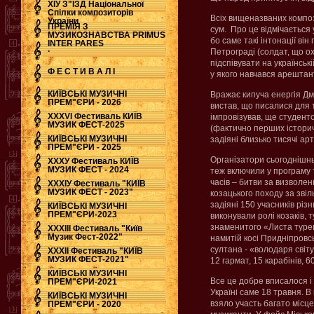
ХІУ З"ЇЗД Національної
Спілки композиторів
Всіх вищеназваних композ
України
ПРЕМІЯ З
сум. Про це відмічається 
МУЗИКОЗНАВСТВА PRIMUS
бо саме такі інтонації він
INTER PARES
.
Петрограді (солдат, що о
підспівувати на українськ
Ф Е С Т И В А Л І
у якого навчався арештант
КИЇВСЬКІ МУЗИЧНІ
Вражає кипуча енергія Дми
ПРЕМ"ЄРИ - 2026
вистав, що писалися для т
ХХХVI Фестиваль КИЇВ
імпровізував, ще студент
МУЗИК ФЕСТ-2025
(фактично перших історич
КИЇВСЬКІ МУЗИЧНІ
задіяні близько тисячі арт
ПРЕМ"ЄРИ - 2025
Організатори сьогоднішнь
ХХХУ Фестиваль КИЇВ
МУЗИК ФЕСТ - 2024
теж включили у програму 
часів – битви за визволен
ХХХІУ Фестиваль "КИЇВ
МУЗИК ФЕСТ - 2023"
козацького походу за звіл
задіяні 150 учасників різ
КИЇВСЬКІ МУЗИЧНІ
ПРЕМ"ЄРИ-2023
виконували ролі козаків, 
знаменитого «Листа турец
ХХХІІІ Фестиваль "Київ
Музик Фест-2022"
намитій косі Придніпровсь
султана - «володаря світ
ХХХІІ Фестиваль "КИЇВ
МУЗИК ФЕСТ-2021"
12 гармат, 15 карабінів, 
КИЇВСЬКІ МУЗИЧНІ
Все це добре вписалося і
ПРЕМ"ЄРИ-2021
Україні саме 18 травня. В
КИЇВСЬКІ МУЗИЧНІ
взяло участь багато місце
ПРЕМ"ЄРИ - 2020