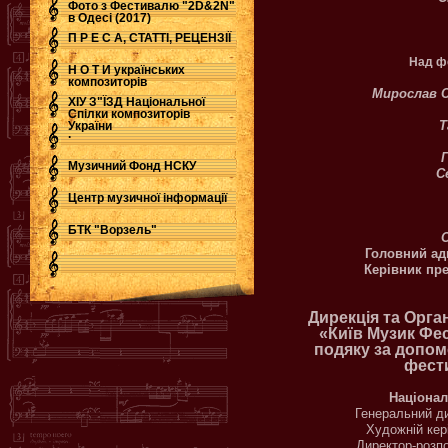
Фото з Фестивалю "2D&2N"
в Одесі (2017)
П Р Е С А, СТАТТІ, РЕЦЕНЗІЇ
Над ф
Н О Т И українських
композиторів
Мирослав 
ХІУ З"ЇЗД Національної
Спілки композиторів
Т
України
.
Музичний Фонд НСКУ
С
Центр музичної інформації
БТК "Ворзель"
Головний ад
Керівник пр
Дирекція та Орга
«Київ Музик Фе
подяку за допомо
фест
Націонал
Генеральний д
Художній кер
Директор-розп