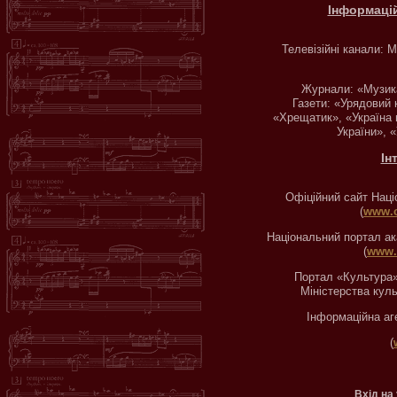
Інформаці
Телевізійні канали: 
Журнали: «Музика
Газети: «Урядовий 
«Хрещатик», «Україна 
України», 
Ін
Офіційний сайт Наці
(
www.c
Національний портал ак
(
www.
Портал «Культура»
Міністерства куль
Інформаційна аге
(
Вхід на