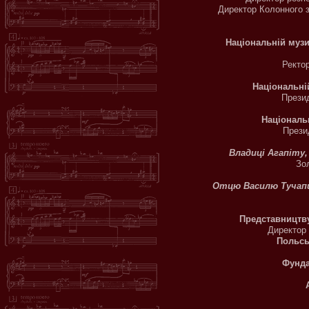
Директор Колонного 
Національній музи
Ректо
Національні
Прези
Національ
Прези
Владиці Агапіту,
Зо
Отцю Василю Тучап
Представництву
Директор
Польсь
Фунда