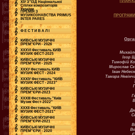
ПЛАН-
ХІУ З"ЇЗД Національної
Спілки композиторів
України
ПРЕМІЯ З
МУЗИКОЗНАВСТВА PRIMUS
ПРОГРАМИ
INTER PARES
.
Ф Е С Т И В А Л І
Орга
КИЇВСЬКІ МУЗИЧНІ
ПРЕМ"ЄРИ - 2026
ХХХVI Фестиваль КИЇВ
Михайл
МУЗИК ФЕСТ-2025
Ігор 
КИЇВСЬКІ МУЗИЧНІ
Тимофій Ко
ПРЕМ"ЄРИ - 2025
Мирослав Ск
ХХХУ Фестиваль КИЇВ
Іван Небес
МУЗИК ФЕСТ - 2024
Тамара Невінч
ХХХІУ Фестиваль "КИЇВ
МУЗИК ФЕСТ - 2023"
КИЇВСЬКІ МУЗИЧНІ
ПРЕМ"ЄРИ-2023
Г
ХХХІІІ Фестиваль "Київ
В
Музик Фест-2022"
ХХХІІ Фестиваль "КИЇВ
Дм
МУЗИК ФЕСТ-2021"
С
КИЇВСЬКІ МУЗИЧНІ
ПРЕМ"ЄРИ-2021
В
КИЇВСЬКІ МУЗИЧНІ
Во
ПРЕМ"ЄРИ - 2020
Є