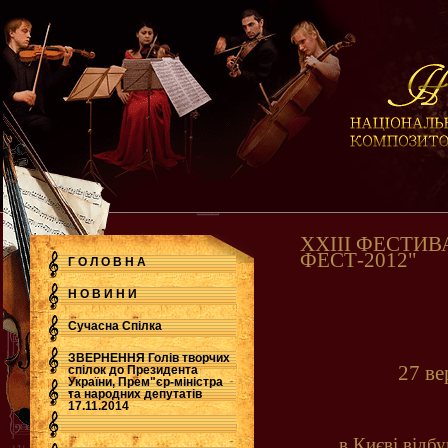
ХХІІI ФЕСТИВ
ФЕСТ-2012"
Г О Л О В Н А
Н О В И Н И
Сучасна Cпілка
ЗВЕРНЕННЯ Голів творчих
27 ве
спілок до Президента
України, Прем"єр-міністра
.
та народних депутатів
17.11.2014
в Києві відб