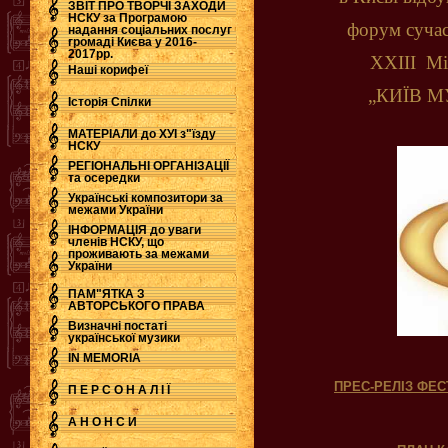
ЗВІТ ПРО ТВОРЧІ ЗАХОДИ
НСКУ за Програмою
форум сучас
надання соціальних послуг
.
громаді Києва у 2016-
2017рр.
ХХІІІ Мі
Наші корифеї
„КИЇВ МУ
Історія Спілки
МАТЕРІАЛИ до ХУІ з"їзду
НСКУ
РЕГІОНАЛЬНІ ОРГАНІЗАЦІЇ
та осередки
Українські композитори за
межами України
ІНФОРМАЦІЯ до уваги
членів НСКУ, що
проживають за межами
України
ПАМ"ЯТКА З
АВТОРСЬКОГО ПРАВА
Визначні постаті
української музики
IN MEMORIA
ПРЕС-РЕЛІЗ Ф
П Е Р С О Н А Л І Ї
А Н О Н С И