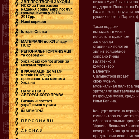
ЗВІТ ПРО ТВОРЧІ ЗАХОДИ
цикла «Музейные вечера 
НСКУ за Програмою
поддержке Посольства Ро
надання соціальних послуг
.
Галатенко прозвучали пе
громаді Києва у 2016-
2017рр.
русских поэтов. Партию 
Наші корифеї
Такие подарки
Історія Спілки
выпадают в жизни
нечасто: в музейном
МАТЕРІАЛИ до ХУІ з"їзду
зале среди
НСКУ
старинных полотен
РЕГІОНАЛЬНІ ОРГАНІЗАЦІЇ
звучит волшебное
та осередки
сопрано Инны
Українські композитори за
Галатенко, а
межами України
композитор
ІНФОРМАЦІЯ до уваги
Валентин
членів НСКУ, що
Сильвестров играет
проживають за межами
свою музыку.
України
Музыкальная палитра пер
ПАМ"ЯТКА З
зрителями выставлены не
АВТОРСЬКОГО ПРАВА
из фондов музея, среди 
Визначні постаті
Ильи Репина.
української музики
IN MEMORIA
Концерт похож на вернис
композитора его метко с
П Е Р С О Н А Л І Ї
образовательных програм
Украине Людмила Чижова
А Н О Н С И
вечеров». А автор этого 
представляя исполнителе