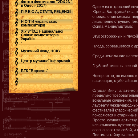
Фото з Фестивалю "2D&2N"
в Одесі (2017)
Одним из откровений веч
П Р Е С А, СТАТТІ, РЕЦЕНЗІЇ
Юргиса Балтрушайтиса, 
определение смысла твор
Н О Т И українських
лишь пение струны». Тем
композиторів
Осипа Мандельштама:
ХІУ З"ЇЗД Національної
Спілки композиторів
Звук осторожный и глухой
України
.
Плода, сорвавшегося с др
Музичний Фонд НСКУ
Среди немолчного напев
Центр музичної інформації
Глубокой тишины лесной..
БТК "Ворзель"
Невероятно, но именно в
настоящая, глубочайшая
Слушая Инну Галатенко, 
предельно требовательны
вокальные сочинения. Не 
лауреату международных
фестивалей классической
покоряются и старинные 
Просто, слушая артистку 
испытываешь чувство при
словно зовет за собой, и 
Постигая тайну счастья.