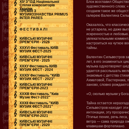
ХІУ З"ЇЗД Національної
Блок возглавил Общество
Спілки композиторів
художественного слова: «
України
ПРЕМІЯ З
создаем такое же общест
МУЗИКОЗНАВСТВА PRIMUS
галерею Валентина Силь
INTER PARES
.
Оказалось, что классиче
Ф Е С Т И В А Л І
не устарела, но даже выг
искренностью и любовью.
КИЇВСЬКІ МУЗИЧНІ
увлекательными коммент
ПРЕМ"ЄРИ - 2026
настроиться на чуткое во
ХХХVI Фестиваль КИЇВ
тайны.
МУЗИК ФЕСТ-2025
КИЇВСЬКІ МУЗИЧНІ
Валентин Сильвестров з
ПРЕМ"ЄРИ - 2025
лет, в его знаменитых ци
ХХХУ Фестиваль КИЇВ
музыка одухотворяет ше
МУЗИК ФЕСТ - 2024
удается расслышать мело
ХХХІУ Фестиваль "КИЇВ
знакомые с детства стихи
МУЗИК ФЕСТ - 2023"
Ахматовой, Пастернака, 
КИЇВСЬКІ МУЗИЧНІ
заново, словно рождаются
ПРЕМ"ЄРИ-2023
ХХХІІІ Фестиваль "Київ
«О, сколько музыки у Бога
Музик Фест-2022"
ХХХІІ Фестиваль "КИЇВ
Тайна остается неразгад
МУЗИК ФЕСТ-2021"
Сильвестров находит эти 
КИЇВСЬКІ МУЗИЧНІ
интонации, эту прозрачно
ПРЕМ"ЄРИ-2021
Птичье пение, речь леса
КИЇВСЬКІ МУЗИЧНІ
ветра — сама природа ожи
ПРЕМ"ЄРИ - 2020
клавишам фортепиано.