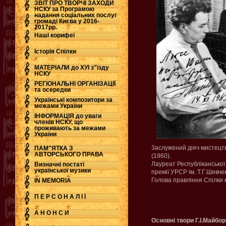
ЗВІТ ПРО ТВОРЧІ ЗАХОДИ
НСКУ за Програмою
надання соціальних послуг
.
громаді Києва у 2016-
2017рр.
Наші корифеї
Історія Спілки
МАТЕРІАЛИ до ХУІ з"їзду
НСКУ
РЕГІОНАЛЬНІ ОРГАНІЗАЦІЇ
та осередки
Українські композитори за
межами України
ІНФОРМАЦІЯ до уваги
членів НСКУ, що
проживають за межами
України
3аслужений діяч мистецт
ПАМ"ЯТКА З
АВТОРСЬКОГО ПРАВА
(1960).
Лауреат Республіканської 
Визначні постаті
української музики
премії УРСР ім. Т.Г.Шевче
Голова правління Спілки 
IN MEMORIA
П Е Р С О Н А Л І Ї
А Н О Н С И
Основні твори Г.І.Майбо