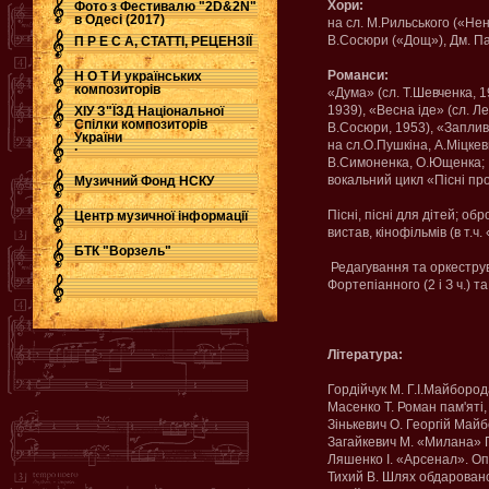
Хори:
Фото з Фестивалю "2D&2N"
в Одесі (2017)
на сл. М.Рильського («Нен
В.Сосюри («Дощ»), Дм. Пав
П Р Е С А, СТАТТІ, РЕЦЕНЗІЇ
Романси:
Н О Т И українських
композиторів
«Дума» (сл. Т.Шевченка, 19
1939), «Весна іде» (сл. Ле
ХІУ З"ЇЗД Національної
Спілки композиторів
В.Сосюри, 1953), «Заплив
України
на сл.О.Пушкіна, А.Міцке
.
В.Симоненка, О.Ющенка;
вокальний цикл «Пісні пр
Музичний Фонд НСКУ
Пісні, пісні для дітей; об
Центр музичної інформації
вистав, кінофільмів (в т.ч
БТК "Ворзель"
Редагування та оркеструв
Фортепіанного (2 і З ч.) 
Література:
Гордійчук М. Г.І.Майборо
Масенко Т. Роман пам'яті, 
Зінькевич О. Георгій Майбо
Загайкевич М. «Милана» Г
Ляшенко І. «Арсенал». Оп
Тихий В. Шлях обдаровано