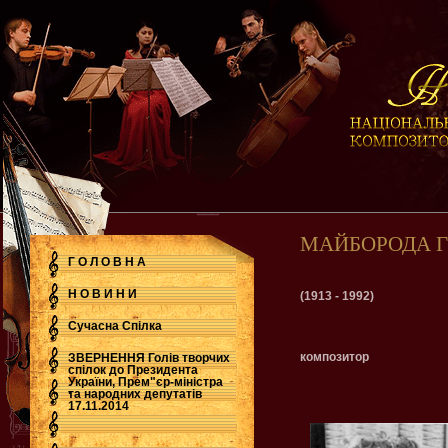
МАЙБОРОДА Г
Г О Л О В Н А
Н О В И Н И
(1913 - 1992)
Сучасна Cпілка
композитор
ЗВЕРНЕННЯ Голів творчих
спілок до Президента
України, Прем"єр-міністра
.
та народних депутатів
17.11.2014