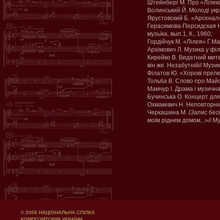
Штейнберг М. Про «Лілею»
Волинський Й. Молоді укр
Ярустовский Б. «Арсенал»
Герасимова-Персидская Н.
музьїка, вьіп.1, К., 1960;
Гордійчук М. «Лілея» Г.Ма
Архімович Л. Музика у філь
Кирейко В. Видатний мите
він же. Незабутній// Музи
Філатов Ю. «Хорові прел
Тольба В. Слово про Майс
Мамчур І. Драма і музичн
Бучинська О. Концерт для
Охмакевич Н. Неповторніс
Черкашина М. (Запис бесі
моїм рідним домом...»// М
© 2006 НАЦІОНАЛЬНА СПІЛКА
КОМПОЗИТОРІВ УКРАЇНИ