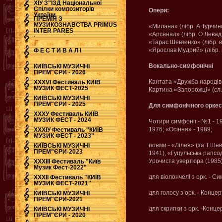
ХІУ З"ЇЗД Національної
Спілки композиторів
Опери:
України
ПРЕМІЯ З
МУЗИКОЗНАВСТВА PRIMUS
«Милана» (лібр. А.Турчинс
INTER PARES
«Арсенал» (лібр. О.Левад
.
«Тарас Шевченко» (лібр. 
«Ярослав Мудрий» (лібр. 
Ф Е С Т И В А Л І
Вокально-симфонічні
КИЇВСЬКІ МУЗИЧНІ
ПРЕМ"ЄРИ - 2026
Кантата «Дружба народів» 
ХХХVI Фестиваль КИЇВ
МУЗИК ФЕСТ-2025
Картина «Запорожці» (сл.
КИЇВСЬКІ МУЗИЧНІ
ПРЕМ"ЄРИ - 2025
Для симфонічного орке
ХХХУ Фестиваль КИЇВ
МУЗИК ФЕСТ - 2024
Чотири симфонії - №1 - 19
1976; «Осіння» - 1989;
ХХХІУ Фестиваль "КИЇВ
МУЗИК ФЕСТ - 2023"
поеми - «Лілея» (за Т.Шев
КИЇВСЬКІ МУЗИЧНІ
ПРЕМ"ЄРИ-2023
1941), «Гуцульська рапсод
Урочиста увертюра (1985
ХХХІІІ Фестиваль "Київ
Музик Фест-2022"
для віолончелі з орк. - Си
ХХХІІ Фестиваль "КИЇВ
МУЗИК ФЕСТ-2021"
для голосу з орк. - Концер
КИЇВСЬКІ МУЗИЧНІ
ПРЕМ"ЄРИ-2021
для скрипки з орк. -Конце
КИЇВСЬКІ МУЗИЧНІ
ПРЕМ"ЄРИ - 2020