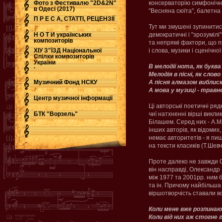
Фото з Фестивалю "2D&2N"
консерваторію симфонічно
в Одесі (2017)
"Весняна сюїта", балетна 
П Р Е С А, СТАТТІ, РЕЦЕНЗІЇ
Тут ми змушені зупинитис
Н О Т И українських
демократичні і "зрозумілі
композиторів
та непрямі фактори, що п
ХІУ З"ЇЗД Національної
і слова, музики і сценічн
Спілки композиторів
України
.
В мелодії нота, як буква 
Мелодія в пісні, як слово
Музичний Фонд НСКУ
А пісня алмазом виблиск
А мова у музиці - травн
Центр музичної інформації
Ці авторські поетичні ряд
БТК "Ворзель"
чиї натхненні вірші викл
Білашем. Серед них - А.Ма
інших авторів, як відомих
немає авторитетів - я пиш
на тексти класиків (Т.Шевч
Проте далеко не завжди О.
він насправді, Олександр 
між 1977 та 2001рр. ним б
та ін. Причому найбільша ї
віршотворчість ставали в
Коли мене вже розпинаю
Коли від них аж стогне 