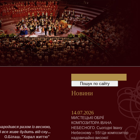
Новини
14.07.2026
МИСТЕЦЬКІ ОБРІЇ
КОМПОЗИТОРА ІВАНА
народився разом із весною,
НЕБЕСНОГО. Сьогодні Івану
 все живе будить від сну...
Небесному – 55! Це композитор
О.Білаш. "Хорал життю"
надзвичайно високої