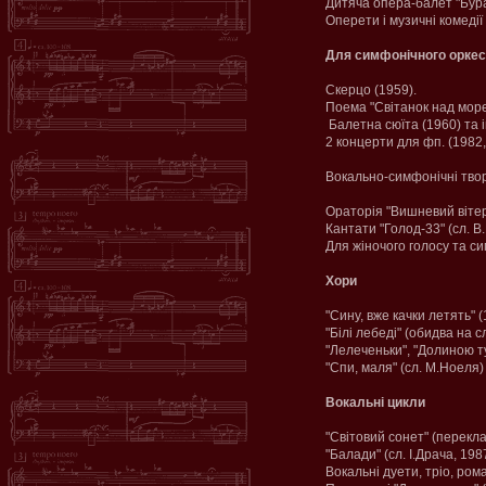
Дитяча опера-балет "Бурат
Оперети і музичні комедії 
Для симфонічного оркес
Скерцо (1959).
Поема "Світанок над море
Балетна сюїта (1960) та і
2 концерти для фп. (1982,
Вокально-симфонічні тво
Ораторія "Вишневий вітер
Кантати "Голод-33" (сл. В.
Для жіночого голосу та сим
Хори
"Сину, вже качки летять" 
"Білі лебеді" (обидва на с
"Лелеченьки", "Долиною ту
"Спи, маля" (сл. М.Ноеля) 
Вокальні цикли
"Світовий сонет" (перекл
"Балади" (сл. І.Драча, 198
Вокальні дуети, тріо, ром