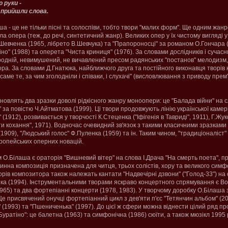
 руки -
прийшли слова.
ша - це не тільки пісні та солоспіви, тобто твори "малих форм". Ще одним жан
а опера (теж, до речі, синтетичний жанр). Великих опер у їх чистому вигляді 
Шевченка (1965, лібрето В.Шевчука) та "Прапороносці" за романом О.Гончара (
но" (1988) та оперета "Чиста криниця" (1976). За словами дослідників і сучасни
иродній, невимушений, не вичавлений пресом радянських "постанов" мелодиз
ра. За словами Д.Гнатюка, найближчого друга та постійного виконавця творів 
саме те, за чим зголодніли і співаки, і слухачі" (висловлювання з приводу прем
овлять два зразки доволі рідкісного жанру моноопери: це "Балада війни" на с
 за повістю Ч.Айтматова (1999). Ці твори продовжують лінію української камер
 (1912), розвивається у творчості К.Стеценка ("Іфігенія в Тавриді", 1911), Г.Жу
ти кохання", 1971). Водночас очевидний зв'язок з такими класичними зразками
1909), "Людський голос" Ф.Пуленка (1959) та ін. Таким чином, "традиціоналіст
ропейських оперних новацій.
О.Білаша є ораторія "Вишневий вітер" на слова І.Драча "На смерть поета", пр
на композиція призначена для читця, трьох солістів, хору та великого симфо
рів композитора також належать кантати "Надвечірні дзвони" ("Голод-33") на 
нка (1994). Інструментальними творами яскраво концертного спрямування є Во
965) та два фортепіанні концерти (1978, 1983). У творчому доробку О.Білаша
Це присвячений онучці фортепіанний цикл з дев'яти п'єс "Тетянчин альбом" (20
 (1993) та "Пшениченька" (1997). До цієї ж сфери можна віднести цілий ряд п
Буратіно": це балетна (1963) та симфонічна (1986) сюїти, а також мюзікл 1995 