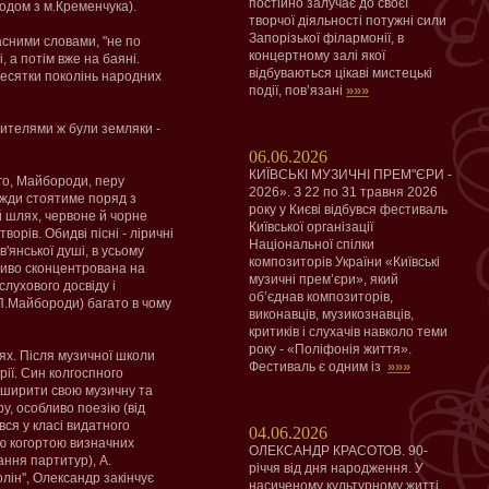
постійно залучає до своєї
родом з м.Кременчука).
творчої діяльності потужні сили
Запорізької філармонії, в
асними словами, "не по
концертному залі якої
, а потім вже на баяні.
відбуваються цікаві мистецькі
 десятки поколінь народних
»»»
події, пов’язані
чителями ж були земляки -
06.06.2026
КИЇВСЬКІ МУЗИЧНІ ПРЕМ"ЄРИ -
ого, Майбороди, перу
2026». З 22 по 31 травня 2026
вжди стоятиме поряд з
року у Києві відбувся фестиваль
й шлях, червоне й чорне
Київської організації
ворів. Обидві пісні - ліричні
Національної спілки
'янської душі, в усьому
композиторів України «Київські
ливо сконцентрована на
музичні прем’єри», який
слухового досвіду і
об’єднав композиторів,
(П.Майбороди) багато в чому
виконавців, музикознавців,
критиків і слухачів навколо теми
року - «Поліфонія життя».
ях. Після музичної школи
»»»
Фестиваль є одним із
ії. Син колгоспного
зширити свою музичну та
у, особливо поезію (від
вся у класі видатного
04.06.2026
ою когортою визначних
ОЛЕКСАНДР КРАСОТОВ. 90-
ання партитур), А.
річчя від дня народження. У
лін", Олександр закінчує
насиченому культурному житті