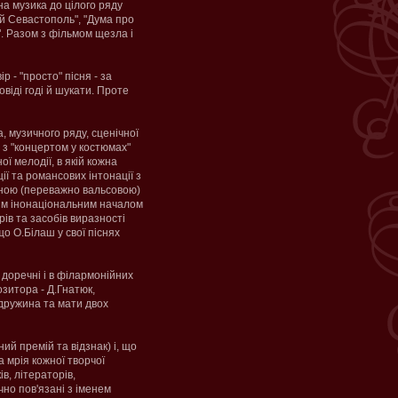
на музика до цілого ряду
ний Севастополь", "Дума про
". Разом з фільмом щезла і
 - "просто" пісня - за
віді годі й шукати. Проте
, музичного ряду, сценічної
у з "концертом у костюмах"
ї мелодії, в якій кожна
ї та романсових інтонації з
ьною (переважно вальсовою)
ним інонаціональним началом
рів та засобів виразності
о О.Білаш у свої піснях
 доречні і в філармонійних
озитора - Д.Гнатюк,
 дружина та мати двох
й премій та відзнак) і, що
 мрія кожної творчої
в, літераторів,
чно пов'язані з іменем