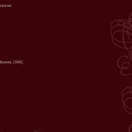
борачка
.Франка, 1999);