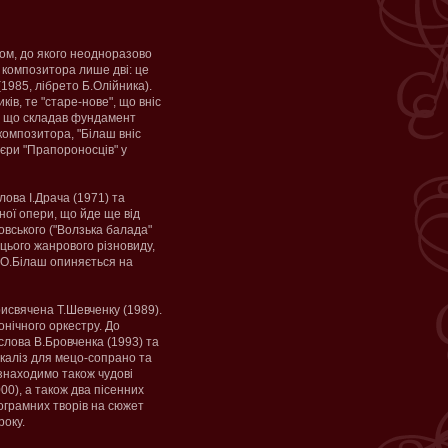
ром, до якого неодноразово
у композитора лише дві: це
1985, лібрето Б.Олійника).
ків, те "старе-нове", що вніс
м, що складав фундамент
композитора, "Білаш вніс
'єри "Прапороносців" у
лова І.Драча (1971) та
ної опери, що йде ще від
ковського ("Волзька балада"
 цього жанрового різновиду,
" О.Білаш опиняється на
исвячена Т.Шевченку (1989).
нічного оркестру. До
слова В.Бровченка (1993) та
каліз для мецо-сопрано та
 знаходимо також чудові
00), а також два пісенних
рограмних творів на сюжет
року.