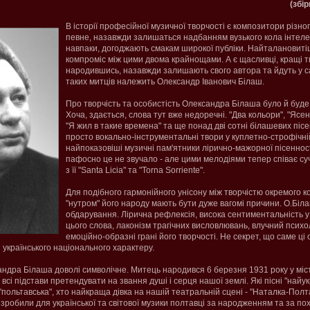
(збір
В історії професійної музичної творчості є композитори різног
певне, назавжди залишаться надбанням вузького кола інтелект
навпаки, догоджають смакам широкої публіки. Найталановиті
компроміс між цими двома крайнощами. А є щасливці, кращі т
народившись, назавжди залишають свого автора та йдуть у с
таких митців належить Олександр Іванович Білаш.
Про творчість та особистість Олександра Білаша було й буде 
Хоча, здається, слова тут вже недоречні. "Два кольори", "Ясени
"Я жил в такие времена" та ще понад дві сотні білашевих пісе
просто вокально-інструментальні твори у куплетно-строфічній
найпоказовіші музичні пам'ятники лірично-мажорної пісенност
пафосно це не звучало - але цими мелодіями тепер співає суч
з її "Santa Licia" та "Torna Sorriente".
Для подібного гармонійного унісону між творчістю окремого 
"нутром" його народу мають бути дуже вагомі причини. О.Біла
обдарування. Лірична рефлексія, висока сентиментальність 
цього слова, лаконізм трагічних висловлювань, влучний психо
емоційно-образні грані його творчості. Не секрет, що саме ці
 українського національного характеру.
дра Білаша доволі символічне. Митець народився 6 березня 1931 року у міст
сі підстави претендувати на звання душі і серця нашої землі. Які пісні "найукр
"польтавська", хто найкраща дівка на нашій театральній сцені - "Наталка-Полт
о зробили для української та світової музики полтавці за народженням та за 