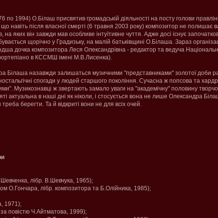
976 по 1994) О.Білаш присвятив громадській діяльності на посту голови правлінн
, що навіть після власної смерті (6 травня 2003 року) композитор не полишає 
, на яких він завжди мав особливе інтуїтивне чуття. Адже досі існує започат
дбувається щорічно у Градизьку, на малій батьківщині О.Білаша. Зараз органі
одша дочка композитора Леся Олександрівна - редактор та ведуча Національн
фортепіано в КССМШ імені М.В.Лисенка).
дра Білаша назавжди залишаться музичними "представниками" золотої доби ра
ностальгічні спогади у людей старшого покоління. Сучасна ж попсова та хардр
ими". Музикознавці ж звертають замало уваги на "академічну" половину творчо
ті актуальна в наші дні як ніколи, і стосується вона не лише Олександра Білаш
 треба берегти. Та й відкриті вони не для всіх очей.
ри
Шевченка, лібр. В.Шевчука, 1965);
ом О.Гончара, лібр. композитора та Б.Олійника, 1985);
а, 1971);
 за повістю Ч.Айтматова, 1999);