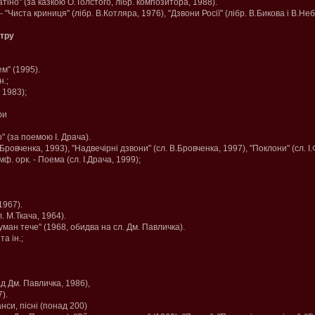
іно" (за казкою О.Толстого, лібр. композитора, 1988).
- "Чиста криниця" (лібр. В.Котляра, 1976), "Дзвони Росії" (лібр. В.Бикова і В.Не
тру
м" (1995).
н.;
 1983);
ри
" (за поемою І. Драча).
Бровченка, 1993), "Надвечірні дзвони" (сл. В.Бровченка, 1997), "Поклони" (сл. І
ф. орк. - Поема (сл. І.Драча, 1999);
(1967).
л. М.Ткача, 1964).
ман тече" (1968, обидва на сл. Дм. Павличка).
та ін.;
ад Дм. Павличка, 1986),
7).
анси, пісні (понад 200)