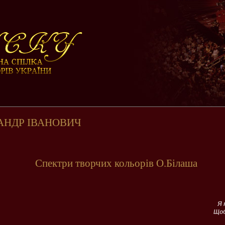
АНДР ІВАНОВИЧ
Спектри творчих кольорів О.Білаша
Я 
Щоб