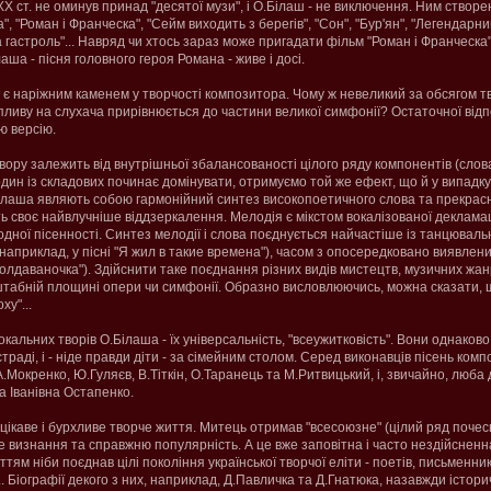
Х ст. не оминув принад "десятої музи", і О.Білаш - не виключення. Ним створе
", "Роман і Франческа", "Сейм виходить з берегів", "Сон", "Бур'ян", "Легендар
а гастроль"... Навряд чи хтось зараз може пригадати фільм "Роман і Франческа
ша - пісня головного героя Романа - живе і досі.
 є наріжним каменем у творчості композитора. Чому ж невеликий за обсягом твір
пливу на слухача прирівнюється до частини великої симфонії? Остаточної відпо
ю версію.
твору залежить від внутрішньої збалансованості цілого ряду компонентів (слова
 з один із складових починає домінувати, отримуємо той же ефект, що й у випадк
Білаша являють собою гармонійний синтез високопоетичного слова та прекрасно
ь своє найвлучніше віддзеркалення. Мелодія є мікстом вокалізованої декламаці
дної пісенності. Синтез мелодії і слова поєднується найчастіше із танцювал
априклад, у пісні "Я жил в такие времена"), часом з опосередковано виявле
Молдаваночка"). Здійснити таке поєднання різних видів мистецтв, музичних жан
табній площині опери чи симфонії. Образно висловлюючись, можна сказати, щ
ху"...
кальних творів О.Білаша - їх універсальність, "всеужитковість". Вони однаково
страді, і - ніде правди діти - за сімейним столом. Серед виконавців пісень комп
.Мокренко, Ю.Гуляєв, В.Тіткін, О.Таранець та М.Ритвицький, і, звичайно, люба
а Іванівна Остапенко.
ікаве і бурхливе творче життя. Митець отримав "всесоюзне" (цілий ряд почесни
 визнання та справжню популярність. А це вже заповітна і часто нездійсненна
тям ніби поєднав цілі покоління української творчої еліти - поетів, письменникі
.. Біографії декого з них, наприклад, Д.Павличка та Д.Гнатюка, назавжди істори