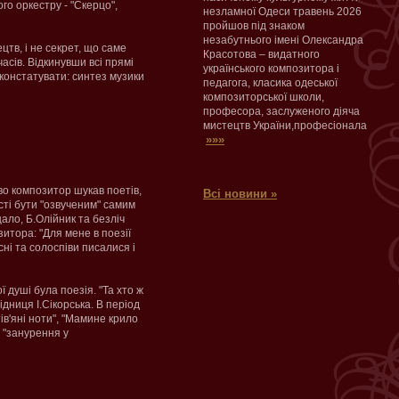
о оркестру - "Скерцо",
незламної Одеси травень 2026
пройшов під знаком
незабутнього імені Олександра
тв, і не секрет, що саме
Красотова – видатного
асів. Відкинувши всі прямі
українського композитора і
констатувати: синтез музики
педагога, класика одеської
композиторської школи,
професора, заслуженого діяча
мистецтв України,професіонала
»»»
во композитор шукав поетів,
Всі новини »
сті бути "озвученим" самим
цало, Б.Олійник та безліч
зитора: "Для мене в поезії
сні та солоспіви писалися і
 душі була поезія. "Та хто ж
дниця І.Сікорська. В період
ів'яні ноти", "Мамине крило
, "занурення у