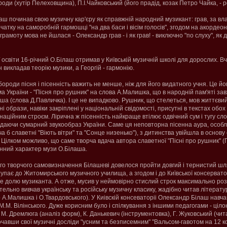
роди (хутір Пелеховщина), П.І.Чайковський (його прадід, козак Петро Чайка, - 
аш починав свою музичну кар'єру як справжній народний музикант: грав, за вл
очатку на саморобній гармошці "на два баси і вісім голосів", згодом на акордеоні
 грамоту мова не йшлася - Олександр грав - і як грав! - виключно "по слуху", як
 освіти 16-річний О.Білаш отримав у Київській музичній школі для дорослих. В
викладав теорію музики, а Георгій - гармонію.
ороди пісня і пісенність важить не менше, ніж для його видатного учня. Це й
 України - "Пісня про рушник" на слова А.Малишка, що в народній пам'яті за
ша (слова Д.Павличка). І це не випадково. Рушник, що стелеться, мов життєви
чні образи, навіки закріплені у національній свідомості, присутні в текстах обох т
наційним строєм. Лірична ж пісенність найкраще втілює одвічний сум і тугу слов
адаючи сумарний звукообраз України. Саме ця неповторна пісенна аура, особ
 б славетні "Віють вітри" та "Сонце низенько"), з дитинства увійшла в основу 
 Цілком можливо, що саме творча вдача автора славетної "Пісні про рушник" 
енний характер музи О.Білаша.
о творчого самовизначення Білашеві довелося пройти довгий і тернистий шл
упає до Житомирського музичного училища, а згодом і до Київської консерватор
е долю музиканта. А отже, мусив у неймовірно стислий строк максимально ро
тельно вивчав українську та російську музичну класику, жадібно читав літератур
 А.Малишка і О.Твардовського). У Киiвскій консеваторіi Олександр Білаш навча
М.М. Вілінського. Дуже корисним було і спілкування з іншими педагогами - ціл
 М. Дремлюга (аналіз форм), К. Данькевич (інструментовка), Г. Жуковський (чит
очавши свої музичні досліди "усним та безписемним" "Вальсом-гавотом на 12 ко