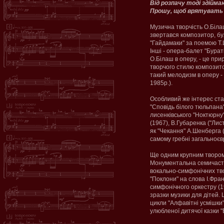
Від розпачу тоді здіймаю
Прошу, щоб врятувать 
Музична творчість О.Біла
звертався композитор, бул
"Гайдамаки" за поемою Т.
Інші - опера-балет "Бураті
О.Білаш в оперу, - це пр
творчого стилю композито
такий мелодизм в оперу - 
1985р.).
Особливий же інтерес стан
"Сповідь білого тюльпана"
лисенківського "Ноктюрну"
(1967), В.Губаренка ("Лис
як "Чекання" А.Шенберга (
самому гребні загальноєв
Ще одним крупним твором 
Монументальна семичастин
вокально-симфонічних тво
"Поклони" на слова І.Фра
симфонічного оркестру (1
зразки музики для дітей. 
цикли "Алфавітні усмішки"
улюбленої дитячої казки "