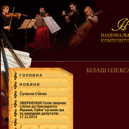
БІЛАШ ОЛЕКС
Г О Л О В Н А
Н О В И Н И
Сучасна Cпілка
ЗВЕРНЕННЯ Голів творчих
спілок до Президента
України, Прем"єр-міністра
.
та народних депутатів
17.11.2014