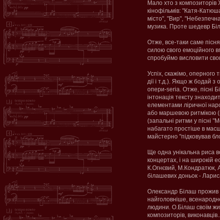
Мало хто з композиторів Х
кінофільмів: "Катя-Катюша
місто", "Вир", "Небезпечн
музика. Проте шедевр Біла
Отже, все-таки саме пісня
силою свого емоційного в
спробуймо висловити сво
Успіх, скажімо, оперного 
дії і т.д.). Якщо ж бодай
опери-seria. Отже, пісні 
інтонація тексту знаходит
елементами ліричної наро
або маршевою ритмікою (н
(запальні ритми у пісні "
набагато простіше в масш
майстерно "підковував бло
Ще одна унікальна риса во
концертах, і на широкій е
К.Огнєвий, М.Кондратюк, А
білашевих доньок - Ларис
Олександр Білаш прожив ц
найголовніше, всенародне
людини. О.Білаш своїм жит
композиторів, виконавців.