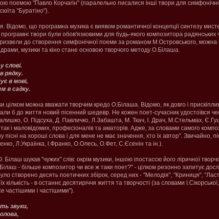
ю поемою "Павло Корчагін" (паралельно писалися інші твори для симфонічног
сюїта "Буратіно").
я. Відомо, що програмна музика є виявом романтичної концепції синтезу мистец
" програмні твори були обов'язковими для будь-якого композитора радянських ч
ризвели до створення симфонічної поеми за романом М.Островського, можна 
ої драми, музики та кіно стане основою творчого методу О.Білаша.
у слові.
 в рядку.
ує в мові,
ем в садку.
ки цілком можна вважати творчим кредо О.Білаша. Відомо, як довго і прискіпли
икали б до життя новий пісенний шедевр. Не кожен поет-сучасник удостоївся че
лишко, О. Підсуха, Д. Павличко, Л.Забашта, М. Ткач, І. Драч, М.Стельмах, Є.Гу
, так і маловідомих, професіоналів та аматорів. Адже, за словами самого компо
у пісні на хороші слова і для мене не має значення, хто їх автор". Звичайно, пі
енко, Л.Українка, І.Франко, О.Олесь, О.Фет, С.Єсенін та ін.).
 Білаш шукав "чужих" слів: окрім музики, іншою іпостассю його ліричної творчої
Білаш - більше композитор чи все ж таки поет?" - цілком резонно запитує дослі
уло створено десять поетичних збірок, серед них - "Мелодія", "Криниця", "Ласт
х кількість - в останнє десятиріччя життя та творчості (за словами І.Сікорської
се частішими і частішими").
ть звуки,
голова,