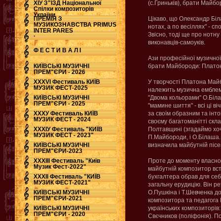
ХІУ З"ЇЗД Національної
(с.Гриньків), брати Майбо
Спілки композиторів
України
ПРЕМІЯ З
Цікаво, що Олександр Біл
МУЗИКОЗНАВСТВА PRIMUS
нотах, а по весіллях" - сп
INTER PARES
.
Звісно, тоді ще про нотну
виконавців-самоуків.
Ф Е С Т И В А Л І
Ази професійної музичної
КИЇВСЬКІ МУЗИЧНІ
брати Майбороди: Платон 
ПРЕМ"ЄРИ - 2026
ХХХVI Фестиваль КИЇВ
У творчості Платона Майб
МУЗИК ФЕСТ-2025
належить музична емблема
КИЇВСЬКІ МУЗИЧНІ
"Двома кольорами" О.Біла
ПРЕМ"ЄРИ - 2025
"мамине шиття" - всі ці ві
ХХХУ Фестиваль КИЇВ
за своїм образним та інто
МУЗИК ФЕСТ - 2024
своєму багатоманітті скл
ХХХІУ Фестиваль "КИЇВ
Полтавщині (згадаймо хоча
МУЗИК ФЕСТ - 2023"
П.Майбороди, і О.Білаша.
КИЇВСЬКІ МУЗИЧНІ
визначила майбутній піс
ПРЕМ"ЄРИ-2023
ХХХІІІ Фестиваль "Київ
Проте до моменту власног
Музик Фест-2022"
майбутній композитор вст
ХХХІІ Фестиваль "КИЇВ
бухгалтера обрав для себ
МУЗИК ФЕСТ-2021"
загальну ерудицію. Він ре
КИЇВСЬКІ МУЗИЧНІ
О.Пушкіна і Т.Шевченка до
ПРЕМ"ЄРИ-2021
композитора та педагога 
КИЇВСЬКІ МУЗИЧНІ
українських композиторів:
ПРЕМ"ЄРИ - 2020
Свєчников (поліфонія). П