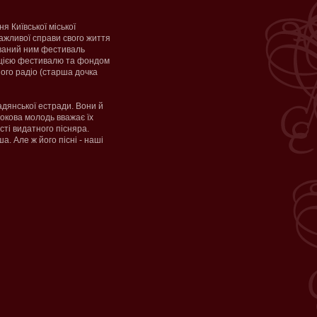
я Київської міської
важливої справи свого життя
кований ним фестиваль
зацією фестивалю та фондом
ого радіо (старша дочка
дянської естради. Вони й
окова молодь вважає їх
сті видатного пісняра.
а. Але ж його пісні - наші