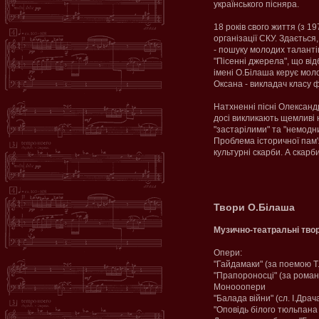
українського пісняра.
18 років свого життя (з 1
організації СКУ. Здається
- пошуку молодих талантів
"Пісенні джерела", що ві
імені О.Білаша керує мол
Оксана - викладач класу 
Натхненні пісні Олексан
досі викликають щемливі 
"застарілими" та "немодн
Проблема історичної пам'я
культурні скарби. А скарби
Твори О.Білаша
Музично-театральні тво
Опери:
"Гайдамаки" (за поемою Т.
"Прапороносці" (за роман
Монооопери
"Балада війни" (сл. І.Драч
"Оповідь білого тюльпана