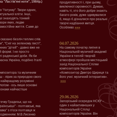
ка "Ластів'яні ноти", 1984р.)
продуктивності і, при цьому,
виключної скромності. Думаю,
о "ґатунку". Твори одних,
навіть ті, хто його добре знають
уальної еліти. Інші,
багато років, дуже здивувалися
ші знаходять тонкий
б, якщо б дізналися про реальні
вори яких, ледве
творчі надбання митця.
амостійне життя. Саме до
»»»
Особливо
сказано безліч теплих слів.
04.07.2026
", "Сніг на зеленому листі",
нних "дітей" - давно вже не
На самому початку липня в
 формі. І не просто
Національній музичній академії
і радянської доби. Як би
України в теплій творчій
асна Україна, подібно Італії
атмосфері пройшов мистецький
захід Національної Спілки
композиторів України
композитора та музичним
«Композитор Дмитро Щириця та
ш - лірик за природою свого
його учні: музичний інтерактив».
»»»
у найкращому розумінні
логізм - ось лише основні
 ознаки найчастіше
29.06.2026
Запорізький осередок НСКУ –
ечку Градизьк, що на
один з найактивніших у
аїнськіші" - полтавські, яка
Національній Спілці
авка" з п'єси полтавця ж
композиторів України. Він
походженням: М.В.Лисенко