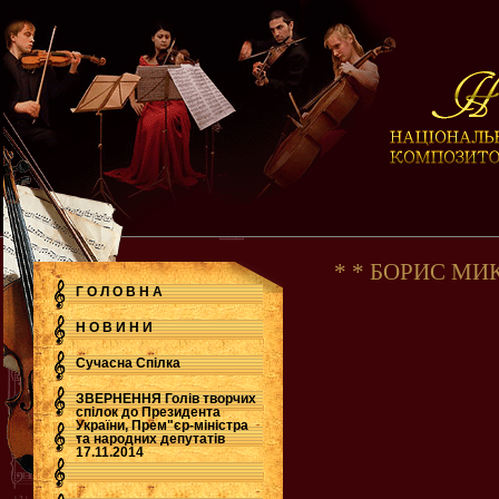
* * БОРИС М
Г О Л О В Н А
Н О В И Н И
Сучасна Cпілка
ЗВЕРНЕННЯ Голів творчих
спілок до Президента
України, Прем"єр-міністра
.
та народних депутатів
17.11.2014