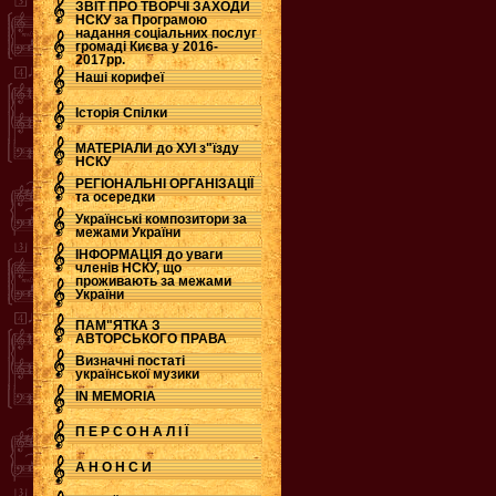
ЗВІТ ПРО ТВОРЧІ ЗАХОДИ
НСКУ за Програмою
надання соціальних послуг
.
громаді Києва у 2016-
2017рр.
Наші корифеї
Історія Спілки
МАТЕРІАЛИ до ХУІ з"їзду
НСКУ
РЕГІОНАЛЬНІ ОРГАНІЗАЦІЇ
та осередки
Українські композитори за
межами України
ІНФОРМАЦІЯ до уваги
членів НСКУ, що
проживають за межами
України
ПАМ"ЯТКА З
АВТОРСЬКОГО ПРАВА
Визначні постаті
української музики
IN MEMORIA
П Е Р С О Н А Л І Ї
А Н О Н С И