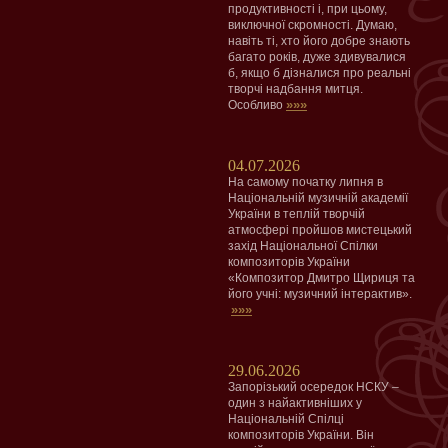
продуктивності і, при цьому,
виключної скромності. Думаю,
навіть ті, хто його добре знають
багато років, дуже здивувалися
б, якщо б дізналися про реальні
творчі надбання митця.
»»»
Особливо
04.07.2026
На самому початку липня в
Національній музичній академії
України в теплій творчій
атмосфері пройшов мистецький
захід Національної Спілки
композиторів України
«Композитор Дмитро Щириця та
його учні: музичний інтерактив».
»»»
29.06.2026
Запорізький осередок НСКУ –
один з найактивніших у
Національній Спілці
композиторів України. Він