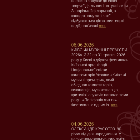
постійно залучає до своєї
творчої діяльності потужні сили
Запорізької філармонії, в
концертному залі якої
відбуваються цікаві мистецькі
»»»
події, пов’язані
06.06.2026
КИЇВСЬКІ МУЗИЧНІ ПРЕМ"ЄРИ -
2026». З 22 по 31 травня 2026
року у Києві відбувся фестиваль
Київської організації
Національної спілки
композиторів України «Київські
музичні прем’єри», який
об’єднав композиторів,
виконавців, музикознавців,
критиків і слухачів навколо теми
року - «Поліфонія життя».
»»»
Фестиваль є одним із
04.06.2026
ОЛЕКСАНДР КРАСОТОВ. 90-
річчя від дня народження. У
насиченому культурному житті