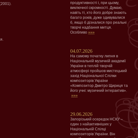
продуктивності і, при цьому,
2001).
виключної скромності. Думаю,
навіть ті, хто його добре знають
багато років, дуже здивувалися
б, якщо б дізналися про реальні
творчі надбання митця.
»»»
Особливо
я.
04.07.2026
На самому початку липня в
Національній музичній академії
України в теплій творчій
атмосфері пройшов мистецький
захід Національної Спілки
композиторів України
«Композитор Дмитро Щириця та
його учні: музичний інтерактив».
»»»
29.06.2026
Запорізький осередок НСКУ –
один з найактивніших у
Національній Спілці
композиторів України. Він