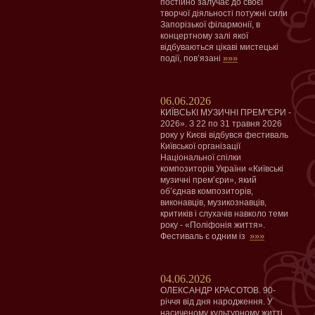
постійно залучає до своєї
творчої діяльності потужні сили
Запорізької філармонії, в
концертному залі якої
відбуваються цікаві мистецькі
»»»
події, пов’язані
06.06.2026
КИЇВСЬКІ МУЗИЧНІ ПРЕМ"ЄРИ -
2026». З 22 по 31 травня 2026
року у Києві відбувся фестиваль
Київської організації
Національної спілки
композиторів України «Київські
музичні прем’єри», який
об’єднав композиторів,
виконавців, музикознавців,
критиків і слухачів навколо теми
року - «Поліфонія життя».
»»»
Фестиваль є одним із
04.06.2026
ОЛЕКСАНДР КРАСОТОВ. 90-
річчя від дня народження. У
насиченому культурному житті