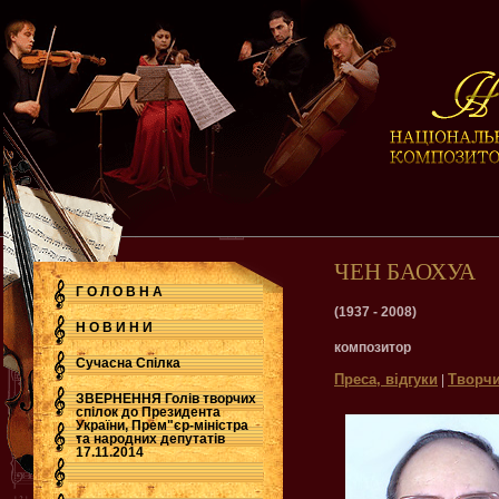
ЧЕН БАОХУА
Г О Л О В Н А
(1937 - 2008)
Н О В И Н И
композитор
Сучасна Cпілка
Преса, відгуки
Творчи
|
ЗВЕРНЕННЯ Голів творчих
спілок до Президента
України, Прем"єр-міністра
.
та народних депутатів
17.11.2014