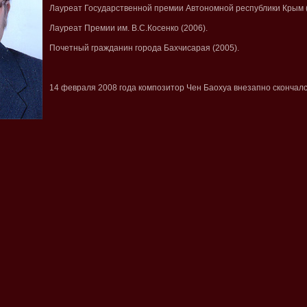
Лауреат Государственной премии Автономной республики Крым (
Лауреат Премии им. В.С.Косенко (2006).
Почетный гражданин города Бахчисарая (2005).
14 февраля 2008 года композитор Чен Баохуа внезапно скончалс