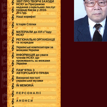
ЗВІТ ПРО ТВОРЧІ ЗАХОДИ
НСКУ за Програмою
надання соціальних послуг
.
громаді Києва у 2016-
2017рр.
Наші корифеї
Історія Спілки
МАТЕРІАЛИ до ХУІ з"їзду
НСКУ
РЕГІОНАЛЬНІ ОРГАНІЗАЦІЇ
та осередки
Українські композитори за
межами України
ІНФОРМАЦІЯ до уваги
членів НСКУ, що
проживають за межами
України
ПАМ"ЯТКА З
АВТОРСЬКОГО ПРАВА
Визначні постаті
української музики
IN MEMORIA
П Е Р С О Н А Л І Ї
А Н О Н С И