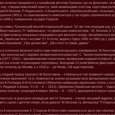
вич починає працювати у станційному містечку Гришино, що на Донеччині, як вч
в хор, створив невеличкий оркестр, який акомпанував солістам, підготував реп
ів М.Лисенка, П.Ніщинського, А.Коципінського, обробок російських, польських,
рушення 1905 р. та заангажованість композитора у тих подіях спричинилися д
ні 1908 р. повернення на рідне Поділля.
 співів у Тульчинській жіночій єпархіальній школі. Тут він теж упорядив хор, у
. Верстовського, П. Чайковського, та українських композиторів – М. Лисенка, К. С
і Дмитровичу спеціально опрацювати для жіночого складу. Заглиблюється він і
„Українські пісні з нотами” (І т ІІ сотня, видані у Одесі 1900 та 1902 рр.), зд
чкою бережком”, „При долині мак”, „Ой у полі та туман, димно”.
у в осягненні музичної освіти саме композиторського спрямування, М.Леонтович
про консультації у відомих професорів консерваторії. С. Танєєв порекоменду
м (1877–1942) – відомим вченим-теоретиком, прекрасним знавцем поліфонії, 
орії (на основі тетрахордних угрупувань). Впродовж 12 років Микола Дмитрович 
и спочатку до Москви, а з 1916 р. – до Києва, той куди переїхав.
 плідний період творчості М.Леонтовича – з’являються такі знамениті хорові о
„Женчичок-бренчичок” та ін. Композитор значно розширює коло фольклорних п
рок К.Поліщука й М.Остаповича (Збірничок найкращих українських пісень з нота
Редакція А.Кошіц. Ч.І–ІV. – К. – 1913), І.Демченка (Українське весілля. – Одеса
раїнки записав і упорядив Климент Квітка. – К. – 1917), аранжуючи й власні запи
ається і в культурно-громадське життя Тульчина – очолює місцевий відділок „П
авить сцени з дитячої опери „Коза-дереза” М.Лисенка та „Вечорниці” П.Ніщинс
та й наполяганнями К. Стеценка М.Леонтович наважуються дати свої обробки
ід орудою О. Кошиця у Києві. Справжнім потрясінням для київської громади с