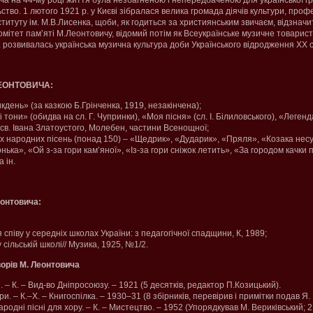
а на 44-му році життя була незбагненою і непередбаченою для української г
ьство. 1 лютого 1921 р. у Києві зібралася велика громада діячів культури, проф
итуту ім. М.В.Лисенка, щоби, як годиться за християнським звичаєм, відзначит
мітет пам’яті М.Леонтовичу, відомий потім як Всеукраїнське музичне товариств
. розвивалась українська музична культура доби Українського відродження ХХ с
ЛЕОНТОВИЧА:
день» (за казкою Б.Грінченка, 1919, незакінчена);
тони» (обидва на сл. Г. Чупринки), «Моя пісня» (сл. І. Білиловського), «Легенд
 св. Івана Златоустого, Молебен, частини Всенощної;
их народних пісень (понад 150) – «Щедрик», «Дударик», «Пряля», «Козака нес
ька», «Ой з-за гори кам’яної», «Із-за гори сніжок летить», «За городом качки п
 ін.
еонтовича:
співу у середніх школах України: з педагогічної спадщини, К, 1989;
 сільській школі// Музика, 1925, №1/2.
ворів М. Леонтовича
. – К. – Вид-во Дніпросоюзу. – 1921 (5 десятків, редактор П.Козицький).
и. – К.–Х. – Книгоспілка. – 1930–31 (8 збірників, перевірив і примітки подав Я
родні пісні для хору. – К. – Мистецтво. – 1952 (Упорядкував М. Вериківський; 2 