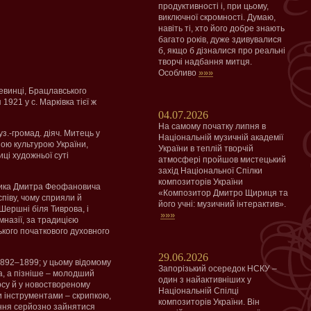
продуктивності і, при цьому,
виключної скромності. Думаю,
навіть ті, хто його добре знають
багато років, дуже здивувалися
б, якщо б дізналися про реальні
творчі надбання митця.
»»»
Особливо
евинці, Брацлавського
 1921 у с. Марківка тієї ж
04.07.2026
На самому початку липня в
з.-громад. діяч. Митець у
Національній музичній академії
ною культурою України,
України в теплій творчій
ці художньої суті
атмосфері пройшов мистецький
захід Національної Спілки
композиторів України
еника Дмитра Феофановича
«Композитор Дмитро Щириця та
співу, чому сприяли й
його учні: музичний інтерактив».
Шершні біля Тиврова, і
»»»
мназії, за традицією
кого початкового духовного
29.06.2026
1892–1899; у цьому відомому
Запорізький осередок НСКУ –
ча, а пізніше – молодший
один з найактивніших у
урсу й у новоствореному
Національній Спілці
 інструментами – скрипкою,
композиторів України. Він
ння серйозно зайнятися