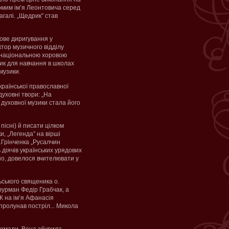
домим ім’я Леонтовича серед
галі. „Щедрик” став
ове диригування у
тор музичного відділу
, національною хоровою
ник для навчання в школах
музики.
країнської православної
духовні твори: „На
ї духовної музики стала його
пісні) й писати цілком
и, „Легенда” на вірші
.Грінченка „Русалчин
ь діячів українських урядових
но, довелося вчителювати у
льського священика о.
фурман Федір Грабчак, а
К на ім’я Афанасія
пролунав постріл... Микола