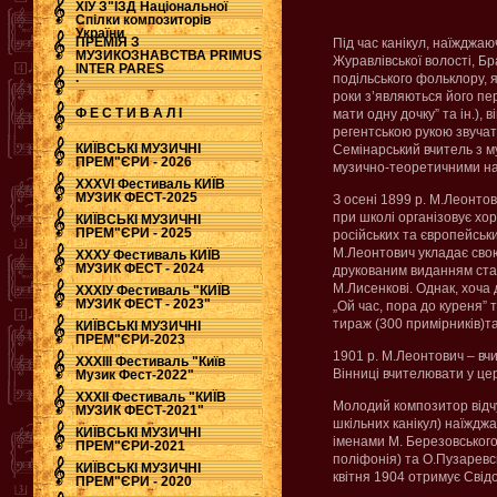
ХІУ З"ЇЗД Національної
Спілки композиторів
України
ПРЕМІЯ З
Під час канікул, наїжджаюч
МУЗИКОЗНАВСТВА PRIMUS
Журавлівської волості, Б
INTER PARES
.
подільського фольклору, я
роки з’являються його перш
Ф Е С Т И В А Л І
мати одну дочку” та ін.), 
регентською рукою звучат
КИЇВСЬКІ МУЗИЧНІ
Семінарський вчитель з м
ПРЕМ"ЄРИ - 2026
музично-теоретичними на
ХХХVI Фестиваль КИЇВ
МУЗИК ФЕСТ-2025
З осені 1899 р. М.Леонтов
при школі організовує хор
КИЇВСЬКІ МУЗИЧНІ
ПРЕМ"ЄРИ - 2025
російських та європейськ
М.Леонтович укладає свою
ХХХУ Фестиваль КИЇВ
МУЗИК ФЕСТ - 2024
друкованим виданням стала
М.Лисенкові. Однак, хоча 
ХХХІУ Фестиваль "КИЇВ
МУЗИК ФЕСТ - 2023"
„Ой час, пора до куреня” т
тираж (300 примірників)та
КИЇВСЬКІ МУЗИЧНІ
ПРЕМ"ЄРИ-2023
1901 р. М.Леонтович – вчи
ХХХІІІ Фестиваль "Київ
Вінниці вчителювати у цер
Музик Фест-2022"
ХХХІІ Фестиваль "КИЇВ
Молодий композитор відчу
МУЗИК ФЕСТ-2021"
шкільних канікул) наїжджа
КИЇВСЬКІ МУЗИЧНІ
іменами М. Березовського,
ПРЕМ"ЄРИ-2021
поліфонія) та О.Пузаревс
КИЇВСЬКІ МУЗИЧНІ
квітня 1904 отримує Свідо
ПРЕМ"ЄРИ - 2020