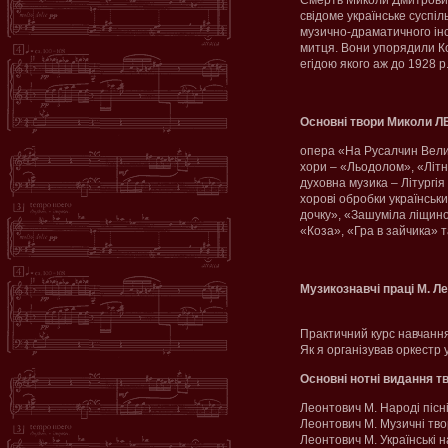
Смерть Миколи Дмитрович
свідоме українське суспіл
музично-драматичного інст
митця. Вони упорядили Ко
егідою якого аж до 1928 р
Основні твори Миколи 
опера «На Русалчин Велик
хори – «Льодолом», «Літні 
духовна музика – Літургія
хорові обробки українськ
дочку», «Зашуміла ліщинон
«Коза», «Гра в зайчика» та
Музикознавчі праці М. Л
Практичний курс навчання 
Як я організував оркестр у
Основні нотні видання т
Леонтович М. Народі пісні
Леонтович М. Музичні твор
Леонтович М. Українські на