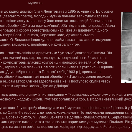
музикою.
и до рідної домівки (сім’я Леонтовичів з 1895 р. живе у с. Білоусівка
рацлавського повіту), молодий музика починає записувати зразки
кі пізніше ляжуть за основу його власних композицій. У семінарські
і обробки („Ой з-за гори кам’яної”, „Ой піду я в ліс по дрова”, „Мала
він працює з хором і оркестром семінарії вже як диригент, під його
ь твори Бортнянського, Березовського, Архангельського.
узики Ю. Богданов індивідуально займається з талановитим учнем
уками, гармонією, поліфонією й контрапунктом.
ич – вчитель співів та арифметики Чуківської двокласної школи. Він
, невеличкий оркестр, які виконують популярні на той час твори
их композиторів, власних композицій молодого вчителя. У Чукові
 „Першу збірку пісень з Полісся” (полишилася в рукописі). Першим
 „Друга збірка пісень з Полісся” (Київ, 1903 р.), присвячена
до збірки й входили такі вдалі обробки як „Гаю, гаю, зелен розмаю”,
а ін., сам автор був незадоволений з неї, і поступово скупив увесь
, як сам жартома казав, „Пускав у Дніпро”.
тель церковного співу й чистописання у Тиврівському духовному училищі, а вже
ковно-приходській школі. І тут теж організовує хор, а згодом і невеличкий дух
ває настійну потребу підвищувати свій музично-професіональний рівень й у 1
є до Санкт-Петербургу, де прослуховує лекції у Петербурзькій придворній капел
 Д. Бортнянського, М. Глінки. Заняття з відомими спеціалістами С.Бармотіним 
ьким (хорове виконавство) стало вельми корисними для музики з Поділля. Він у
цтво на звання реґента церковних хорів, що підтверджувало його спеціальну –