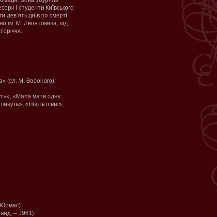
ромади. Вона збурила
есори і студенти Київського
и дев’ять днів по смерті
о ім. М. Леонтовича, під
торіччя.
а» (сл. М. Вороного);
уть», «Мала мати одну
ливуть», «Піють півні»,
. Юрмас).
вид. – 1961).