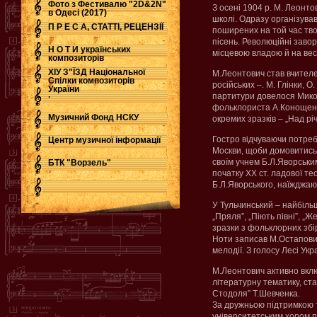
Фото з Фестивалю "2D&2N"
З осені 1904 р. М. Леонто
в Одесі (2017)
школі. Одразу організува
П Р Е С А, СТАТТІ, РЕЦЕНЗІЇ
поширених на той час твор
пісень. Революційні заво
Н О Т И українських
місцевою владою й на вес
композиторів
ХІУ З"ЇЗД Національної
М.Леонтович став вчителем
Спілки композиторів
російських –. М. Глінки, О
України
.
партитури довелося Микол
фольклориста А.Конощенка 
Музичний Фонд НСКУ
окремих зразків – „Над рі
Гостро відчуваючи потреб
Центр музичної інформації
Москви, щоби домовитись 
своїм учнем Б.Л.Яворськи
БТК "Ворзель"
початку ХХ ст. ладової те
Б.Л.Яворського, наїжджаюч
У Тульчинський – найбільш
„Пряля”, „Піють півні”, 
зразки з фольклорних збі
Ноти записав М.Остапович. 
мелодії. З голосу Лесі Ук
М.Леонтович активно включ
літературну тематику, ст
Стодоля” Т.Шевченка.
За дружньою підтримкою 
університетським хором п