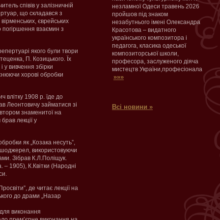
итель співів у залізничній
незламної Одеси травень 2026
ертуар, що складався з
пройшов під знаком
 вірменських, єврейських
незабутнього імені Олександра
о погіршення взаємин з
Красотова – видатного
українського композитора і
педагога, класика одеської
 репертуарі якого були твори
композиторської школи,
теценка, П. Козицького. Їх
професора, заслуженого діяча
 у вивчення збірки
мистецтв України,професіонала
ійснюючи хорові обробки
»»»
 влітку 1908 р. їде до
вав Леонтовичу займатися зі
Всі новини »
автором знаменитої на
брав лекції у
бробки як „Козака несуть”,
ершоджерел, використовуючи
ми. Зібрав К.Л.Поліщук.
. – 1905), К.Квітки (Народні
си.
росвіти”, де читає лекції на
ького до драми „Назар
 для виконання
тало прем’єрне виконання на