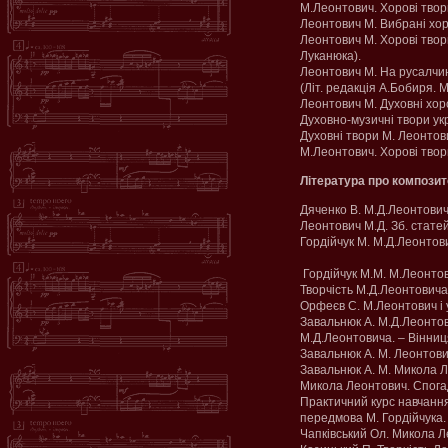
М.Леонтович. Хорові твори
Леонтович М. Вибрані хоро
Леонтович М. Хорові твори
Луканюка).
Леонтович М. На русалчин
(Літ. редакція А.Бобиря. 
Леонтович М. Духовні хоро
Духовно-музичні твори укр
Духовні твори М. Леонтови
М.Леонтович. Хорові твори
Література про композит
Дяченко В. М.Д.Леонтович.
Леонтович М.Д. Зб. статей 
Гордійчук М. М.Д.Леонтови
Гордійчук М.М. М.Леонтови
Творчість М.Д.Леонтовича.
Орфеєв С. М.Леонтович і у
Завальнюк А. М.Д.Леонтови
М.Д.Леонтовича. – Вінниця
Завальнюк А. М. Леонтович
Завальнюк А. М. Микола Л
Микола Леонтович. Спогади
Практичний курс навчання
передмова М. Гордійчука. 
Чапківський Ол. Микола Л