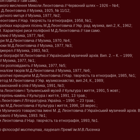
онтовича // там само;
чного мислення Миколи Леонтовича // Червоний шлях – 1926 – №4;
.Д.Леонтовича // Музика, 1925, № 11/12;
датного митця // Музика, 1977, №2;
еонтович // Нар. творчість та етнографія, 1958, №1;
робках народних пісень М.Д.Леонтовича // Укр. рад. музика, вип.2, К., 1962;
 Характерні риси поліфонії М.Д.Леонтовича // там само.
ілею // Музика, 1977, №4;
ори М.Д.Леонтовича // Музика, 1970, №4;
 роки М.Д.Леонтовича // Музика, 1977, №3;
джерел // Музика, 1983, №3;
и біографії М.Леонтовича // Український музичний архів. Вип. 2. – К. – 1999;
// Музика, 1977, №1;
ти розповідають // Музика, 1977, №5;
налізм творів М.Д.Леонтовича // Музика, 1977, №6;
гогічні принципи М.Д.Леонтовича // Нар. творчість та етнографія, 1985, №1;
тод М.Леонтовича // Укр. музикознавство, вип.24, К., 1989;
коханий в спів // Музика, 1991, №3;
а Леонтович і Тульчинський музей // Культура і життя, 1991, 5 жовт.;
ерпінь-камінь // Культура і життя, 1991, 13 трав.;
 Леонтович // Літературна Україна. – 1996. – 23 трав.;
во М.Д.Леонтовича // Культура і життя, 1996, 18 верес.;
я Музичного товариства імені М. Д. Леонтовича // Український музичний архів. Ви
ового // Музика, 1993. №1;
и Леонтовича // Нар. творчість та етнографія, 1993, №1.
 філософії мистецтва, лауреат Премії ім.М.В.Лисенка