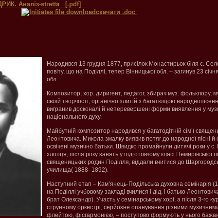
РИК. Аналіз-stretta [.pdf]
скачати .doc
Народився 13 грудня 1877, присілок Монастирьок біля с. Сел
повіту, що на Поділлі, тепер Вінницької обл. – загинув 23 січня
обл.
Композитор, хор. диригент, педагог, збирач муз. фольклору, му
своїй творчості, органічно злитій з багатющою народнопісен
вигранив досконалі й неперевершені форми виявлення у музи
національного духу.
Майбутній композитор народився у багатодітній сім’ї свящ
Леонтовича. Микола змалку виявив потяг до народної пісні й 
освічені музично батьки. Швидко промайнули дитячі роки у с. 
хлопця, після року занять у підготовчому класі Немирівської гі
священицьких родин Поділля, віддали вчитися до Шаргородсь
училища( 1888–1892).
Наступний етап – Кам’янець-Подільська духовна семінарія (
на Поділлі учбовому закладі вчилися і дід, і батько Леонтови
брат Олександр). Участь у семінарському хорі, а після 3-го к
струнному оркестрі, серйозне опанування різними музичними
флейтою, фісгармонією, – поступово формують у нього бажа