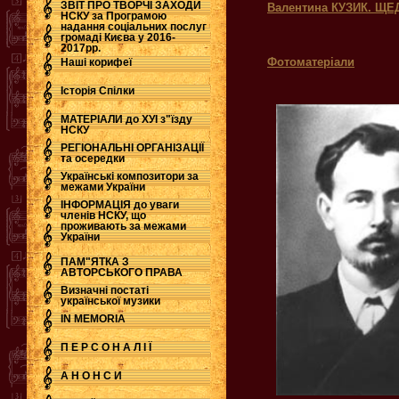
ЗВІТ ПРО ТВОРЧІ ЗАХОДИ
Валентина КУЗИК. ЩЕД
НСКУ за Програмою
надання соціальних послуг
.
громаді Києва у 2016-
2017рр.
Фотоматеріали
Наші корифеї
Історія Спілки
МАТЕРІАЛИ до ХУІ з"їзду
НСКУ
РЕГІОНАЛЬНІ ОРГАНІЗАЦІЇ
та осередки
Українські композитори за
межами України
ІНФОРМАЦІЯ до уваги
членів НСКУ, що
проживають за межами
України
ПАМ"ЯТКА З
АВТОРСЬКОГО ПРАВА
Визначні постаті
української музики
IN MEMORIA
П Е Р С О Н А Л І Ї
А Н О Н С И