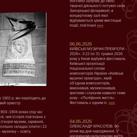
постійно залучає до своєї
творчої діяльності потужні сили
Запорізької філармонії, в
концертному залі якої
відбуваються цікаві мистецькі
»»»
події, пов’язані
06.06.2026
КИЇВСЬКІ МУЗИЧНІ ПРЕМ"ЄРИ -
2026». З 22 по 31 травня 2026
року у Києві відбувся фестиваль
Київської організації
Національної спілки
композиторів України «Київські
музичні прем’єри», який
об’єднав композиторів,
виконавців, музикознавців,
критиків і слухачів навколо теми
року - «Поліфонія життя».
 1902 р. він переїздить до
»»»
Фестиваль є одним із
овий оркестр.
903–1904 роках (під час
і, чия історія пов’язана з
04.06.2026
(теорія музики, гармонія,
ОЛЕКСАНДР КРАСОТОВ. 90-
спішно складає іспити і 22
річчя від дня народження. У
 музичну – освіту.
насиченому культурному житті