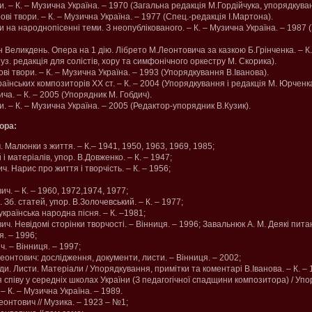
. – К. – Музична Україна. – 1970 (Загальна редакція М.Гордійчука, упорядкуван
ві твори. – К. – Музична Україна. – 1977 (Спец.-редакція І.Мартона).
 на народнопісенні теми. З неопублікованого. – К. – Музична Україна. – 1987 
 Великдень. Опера на 1 дію. Лібрето М.Леонтовича за казкою Б.Грінченка. – К.
Муз. редакція для солістів, хору та симфонічного оркестру М. Скорика).
ві твори. – К. – Музична Україна. – 1993 (Упорядкування В.Іванова).
аїнських композиторів ХХ ст. – К. – 2004 (Упорядкування і редакція М. Юрченка
ча. – К. – 2005 (Упорядник М. Гобдич).
. – К. – Музична Україна. – 2005 (Редактор-упорядник В.Кузик).
ора:
 Малюнки з життя. – К.– 1941, 1950, 1963, 1969, 1985;
і матеріалів, упор. В.Довженко. – К. – 1947;
ч. Нарис про життя і творчість. – К. – 1956;
ч. – К. – 1960, 1972,1974, 1977;
 Зб. статей, упор. В.Золочевський. – К. – 1977;
країнська народна пісня. – К. –1981;
ч. Невідомі сторінки творчості. – Вінниця. – 1996; Завальнюк А. М. Деякі пит
. – 1996;
. – Вінниця. – 1997;
еонтович: дослідження, документи, листи. – Вінниця. – 2002;
. Листи. Матеріали / Упорядкування, примітки та коментарі В.Іванова. – К. – 
 співу у середніх школах України (З педагогічної спадщини композитора) / Упо
– К. – Музична Україна. – 1989.
еонтович // Музика. – 1923 – №1;