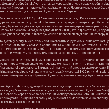
я) „Щедрика” у обробці М. Леонтовича. Ця хорова мініатюра одразу зробила ві
в музики й породила надзвичайне зацікавлення до Леонтовичевого доробку вза
ння харизми митця з зеленого Поділля для всієї України.
їною незалежності 1918 р. М.Леонтовича запрошують до Києва викладати хор
раматичному інституті ім. М.В.Лисенка та у Народній консерваторії. Як інспек
віти (Наркомпрос’у) він опікується першим державним українським оркестром
школах та гімназіях, укладає педагогічні посібники „Нотна грамота” та „Підруч
инає у нові дослідження й експерименти з проблем співвідношення кольору й 
у духовну освіту, М.Леонтович пильно стежить за рухом визнання автономії у
 р. Доробок митця, у слід за К.Стеценком та О.Кошицем, збагачується на нові 
літе ім’я Господнє”, „Світе тихий” та ін. Етапним явищем у розвитку українсько
я якої відбулося у Миколаївському соборі на Печерську 22 травня 1919 р.
ється розширити звичні йому жанрові межі своєї творчості (обробки народної 
ри. Так народжуються відомі хори „Льодолом” та „Літні тони” на вірші Г. Чупринк
” на слова К.Білиловського. Замислив він написати й оперу за сюжетом казки Б
кінців на Київ зірвав усі плани композитора. У листопаді 1919 р., як і більшіст
в і знову повертається до Тульчина. Однак єпархіальне училище було ліквідова
вич був у с. Марківці, куди ще 8 січня (на Різдво) приїхав відвідати батька – сі
ня на подвір’я господи заїхала підвода з двома незнайомцями. Один з них був 
ці і з обрізом через плече та посвідченням оперуповноваженого Вінницького Ч
реночувати. Грищенка поклали у одній кімнаті з М.Леонтовичем. На світанку 
ських руках, стікаючи кров’ю...