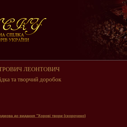
ТРОВИЧ ЛЕОНТОВИЧ
ідка та творчий доробок
едмова до видання "Хорові твори (скорочено)