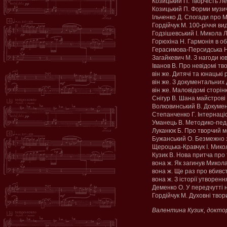
Козицький П. Творчість Ле
Козицький П. Форми музи
Ільченко Д. Спогади про М
Гордійчук М. 100-річчя ви
Годзішевський І. Микола Л
Горюхіна Н. Гармонія в об
Герасимова-Персидська Н.
Загайкевич М. З нагоди юв
Іванов В. Про невідомі тв
він же. Дитячі та юнацькі
він же. З документальних 
він же. Маловідомі сторінк
Снігур В. Шана майстрові 
Волковинський В. Докумен
Степанченко Г. Інтернаціо
Уманець В. Методико-педа
Луканюк Б. Про творчий ме
Бужанський О. Безмежно за
Щероцька-Кравчук І. Микол
Кузик В. Нова притча про т
вона ж. Як загинув Микола
вона ж. Ще раз про вбивст
вона ж. З історії утворенн
Деменко О. У передчутті н
Гордійчук М. Духовні твор
Валентина Кузик, доктор