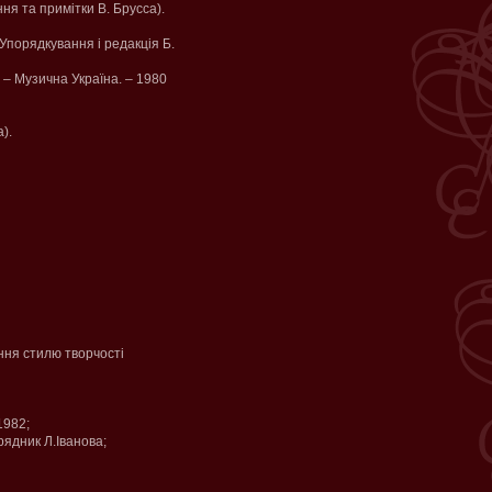
ня та примітки В. Брусса).
(Упорядкування і редакція Б.
 – Музична Україна. – 1980
).
ання стилю творчості
1982;
рядник Л.Іванова;