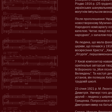
Різдво 1916 р. (25 грудн
українських шанувальникі
могутнім імпульсом визна
Після проголошення Укра
новоствореному Музично-д
Народного комісаріату ос
капелою. Читає лекції по 
народних”, з запалом пор
Як людина, що мала фахов
церкви, що почався у 1918
воскресіння Христа”, „Хва
„Літургія”, першовиконанн
У Києві композитор наважу
оригінальні авторські тво
М.Вороного та „Моя пісня
Великдень”. Та наступ дені
установ, він полишає Киї
трудовій школі.
23 січня 1921 р. М. Леонто
Димитрія. Увечері того д
другий – людина у шкірян
Грищенка. Попросилися пе
Дмитрович вмер на батьків