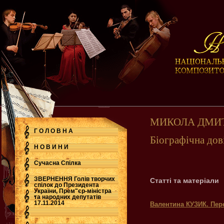
МИКОЛА ДМИ
Г О Л О В Н А
Біографічна дов
Н О В И Н И
Сучасна Cпілка
ЗВЕРНЕННЯ Голів творчих
Статті та матеріали
спілок до Президента
України, Прем"єр-міністра
.
та народних депутатів
17.11.2014
Валентина КУЗИК. Пер