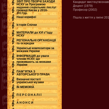
ЗВІТ ПРО ТВОРЧІ ЗАХОДИ
Кандидат мистецтвознавс
НСКУ за Програмою
Доцент (1979)
надання соціальних послуг
.
Професор (2002)
громаді Києва у 2016-
2017рр.
Наші корифеї
Пішла з життя у липні 201
Історія Спілки
МАТЕРІАЛИ до ХУІ з"їзду
НСКУ
РЕГІОНАЛЬНІ ОРГАНІЗАЦІЇ
та осередки
Українські композитори за
межами України
ІНФОРМАЦІЯ до уваги
членів НСКУ, що
проживають за межами
України
ПАМ"ЯТКА З
АВТОРСЬКОГО ПРАВА
Визначні постаті
української музики
IN MEMORIA
П Е Р С О Н А Л І Ї
А Н О Н С И