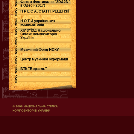
Фото з Фестивалю "2D&2N"
в Одесі (2017)
П Р Е С А, СТАТТІ, РЕЦЕНЗІЇ
Н О Т И українських
композиторів
ХІУ З"ЇЗД Національної
Спілки композиторів
України
.
Музичний Фонд НСКУ
Центр музичної інформації
БТК "Ворзель"
© 2006 НАЦІОНАЛЬНА СПІЛКА
КОМПОЗИТОРІВ УКРАЇНИ