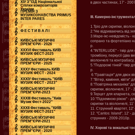
ХІУ З"ЇЗД Національної
в двох частинах, 17' - 200
Спілки композиторів
України
ПРЕМІЯ З
МУЗИКОЗНАВСТВА PRIMUS
ІІІ. Камерно-інструмента
INTER PARES
.
1.Тріо для скрипки, віолон
Ф Е С Т И В А Л І
2."Не відриваючись від зем
3.Маре-ікс-невідомість -
КИЇВСЬКІ МУЗИЧНІ
сопрано та фортепіано на
ПРЕМ"ЄРИ - 2026
р.
ХХХVI Фестиваль КИЇВ
4."INTERLUDE" - твір для 
МУЗИК ФЕСТ-2025
тромбону, перкусії (два в
КИЇВСЬКІ МУЗИЧНІ
віолончелі та контрабасу, 
ПРЕМ"ЄРИ - 2025
5."Подорожі тіней" твір дл
ХХХУ Фестиваль КИЇВ
р.
МУЗИК ФЕСТ - 2024
6."Гравітація" для двох ві
ХХХІУ Фестиваль "КИЇВ
7."Вітер, каміння, квіти" д
МУЗИК ФЕСТ - 2023"
8."Повітряна механіка" дл
КИЇВСЬКІ МУЗИЧНІ
скрипки, віолончелі, 17' - 
ПРЕМ"ЄРИ-2023
9.Терцет для кларнета, скр
ХХХІІІ Фестиваль "Київ
10."Підземною pікою" - д
Музик Фест-2022"
скрипки та віолончелі, 11' 
ХХХІІ Фестиваль "КИЇВ
11. Струнний квартет, 12' 
МУЗИК ФЕСТ-2021"
12. "Cantos: Island", 12' 
КИЇВСЬКІ МУЗИЧНІ
струнних - 2009-2010р.
ПРЕМ"ЄРИ-2021
КИЇВСЬКІ МУЗИЧНІ
IV. Хорові та вокальні тв
ПРЕМ"ЄРИ - 2020