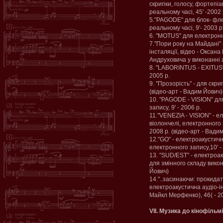
скрипки, голосу, фортепіа
реальному часі, 45' -2002 
5."PAGODE" для блок- фле
реальному часі, 9'- 2003 р
6. "MOTUS" для електронно
7."Пори року на Майдані" 
інсталяції, відео - Оксан
Андруховича у виконанні а
8. "LABORINTUS - EXITUS"
2005 р.
9. "Прозорість" - для скри
(відео-арт - Вадим Йович)
10. "PAGODE - VISION" дл
запису, 9' - 2006 р.
11."VENEZIA - VISION" - 
віолончелі, електронного 
2008 р. (відео-арт - Вади
12."GO" - електроакустични
електронного запису,10' -
13. "SUD/EST" - електроа
для змінного складу викона
Йович)
14."..засинаючи: прокидат
електроакустична аудіо-і
Майкл Мерфенко), 46( - 2
VІІ. Музика до кінофільмі