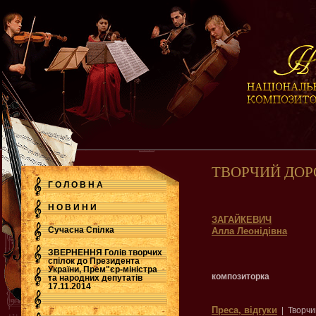
ТВОРЧИЙ ДОР
Г О Л О В Н А
Н О В И Н И
ЗАГАЙКЕВИЧ
Сучасна Cпілка
Алла Леонідівна
ЗВЕРНЕННЯ Голів творчих
спілок до Президента
України, Прем"єр-міністра
.
композиторка
та народних депутатів
17.11.2014
Преса, відгуки
| Творчи