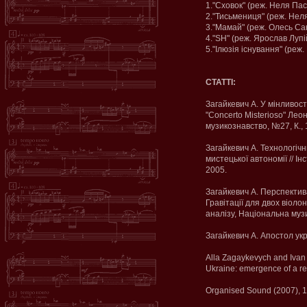
1."Сховок" (реж. Неля Пасі
2."Тисьмениця" (реж. Неля
3."Мамай" (реж. Олесь Сан
4."SH" (реж. Ярослав Лупій
5."Ілюзія існування" (реж.
СТАТТІ:
Загайкевич А. У мінливос
"Сoncerto Misterioso" Леон
музикознавство, №27, К.,
Загайкевич А. Технологічн
мистецької автономії // І
2005.
Загайкевич А. Перспектив
Гравітації для двох віоло
аналізу, Національна музи
Загайкевич А. Апостол укр
Alla Zagaykevych and Ivan
Ukraine: emergence of a r
Organised Sound (2007), 1