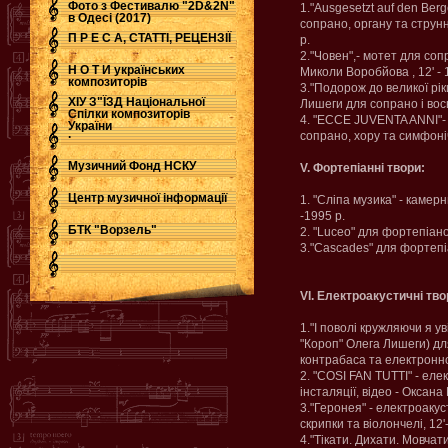
Фото з Фестивалю "2D&2N"
1."Ausgesetzt auf den Ber
в Одесі (2017)
сопрано, органу та струнн
П Р Е С А, СТАТТІ, РЕЦЕНЗІЇ
р.
2."Човен",- мотет для со
Н О Т И українських
Миколи Воробйова , 12' - 
композиторів
3."Подорож до великої рік
ХІУ З"ЇЗД Національної
Лишеги для сопрано і вось
Спілки композиторів
4. "ECCE JUVENTA ANNI"- 
України
.
сопрано, хору та симфоніч
Музичний Фонд НСКУ
V. Фортепіанні твори:
Центр музичної інформації
1. "Сліпа музика" - каме
-1995 р.
БТК "Ворзель"
2. "Luceo" для фортепіано
3."Cascades" для фортепіа
VІ. Електроакустичні тво
1."І поволі кружляючи я у
"Короп" Олега Лишеги) дл
контрабаса та електронног
2. "COSI FAN TUTTI" - еле
інсталяції, відео - Оксана 
3."Геронея" - електроаку
скрипки та віолончелі, 12'
4."Тікати. Дихати. Мовча