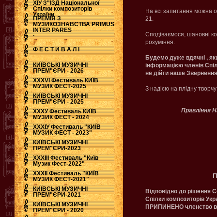
ХІУ З"ЇЗД Національної
Спілки композиторів
На всі запитання можна о
України
ПРЕМІЯ З
21.
МУЗИКОЗНАВСТВА PRIMUS
INTER PARES
.
Сподіваємося, шановні ко
розуміння.
Ф Е С Т И В А Л І
Будемо дуже вдячні , як
КИЇВСЬКІ МУЗИЧНІ
інформацією членів Спіл
ПРЕМ"ЄРИ - 2026
не дійти наше Звернення
ХХХVI Фестиваль КИЇВ
МУЗИК ФЕСТ-2025
З надією на плідну творч
КИЇВСЬКІ МУЗИЧНІ
ПРЕМ"ЄРИ - 2025
Правління Н
ХХХУ Фестиваль КИЇВ
МУЗИК ФЕСТ - 2024
ХХХІУ Фестиваль "КИЇВ
МУЗИК ФЕСТ - 2023"
КИЇВСЬКІ МУЗИЧНІ
ПРЕМ"ЄРИ-2023
ХХХІІІ Фестиваль "Київ
Музик Фест-2022"
ХХХІІ Фестиваль "КИЇВ
МУЗИК ФЕСТ-2021"
КИЇВСЬКІ МУЗИЧНІ
Відповідно до рішення С
ПРЕМ"ЄРИ-2021
Спілки композиторів Укр
КИЇВСЬКІ МУЗИЧНІ
ПРИПИНЕНО членство в
ПРЕМ"ЄРИ - 2020