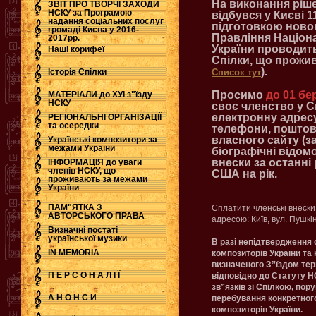
На виконання ріше
ЗВІТ ПРО ТВОРЧІ ЗАХОДИ
НСКУ за Програмою
відбувся у Києві 1
надання соціальних послуг
підготовкою ново
.
громаді Києва у 2016-
Правління Націон
2017рр.
України проводит
Наші корифеї
Спілки, що прожив
).
Історія Спілки
Список тут
Просимо
до 01 бе
МАТЕРІАЛИ до ХУІ з"їзду
НСКУ
своє членство у С
електронну адресу
РЕГІОНАЛЬНІ ОРГАНІЗАЦІЇ
та осередки
телефони, поштову
власного сайту (за
Українські композитори за
межами України
біографічні відомо
внески за останні 
ІНФОРМАЦІЯ до уваги
членів НСКУ, що
США на рік.
проживають за межами
України
ПАМ"ЯТКА З
Сплатити членські внеск
АВТОРСЬКОГО ПРАВА
адресою: Київ, вул. Пушкі
Визначні постаті
української музики
В разі непідтвердження 
IN MEMORIA
композиторів України та
визначеного З”їздом те
П Е Р С О Н А Л І Ї
відповідно до Статуту Н
зв”язків зі Спілкою, по
А Н О Н С И
перебування конкретного
композиторів України.