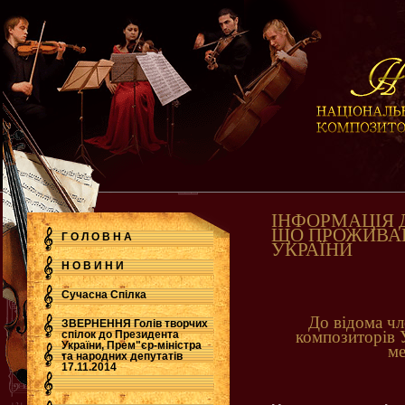
ІНФОРМАЦІЯ Д
ЩО ПРОЖИВА
Г О Л О В Н А
УКРАЇНИ
Н О В И Н И
Сучасна Cпілка
До відома чл
ЗВЕРНЕННЯ Голів творчих
композиторів 
спілок до Президента
України, Прем"єр-міністра
ме
.
та народних депутатів
17.11.2014