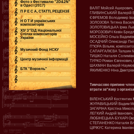
Фото з Фестивалю "2D&2N"
в Одесі (2017)
ВАЛІТ Мойсей Ашерович,
П Р Е С А, СТАТТІ, РЕЦЕНЗІЇ
ГЛИВИНСЬКИЙ Валерій Ві
ЄФРЕМОВ Володимир Іван
Н О Т И українських
ЗОЛОЗОВА Тетяна Василі
композиторів
ЗОЛОТОВИЦЬКА Ірма Льві
ХІУ З"ЇЗД Національної
МОРОЗОВИЧ Кевін Бредлі
Спілки композиторів
МОСЕЙКО Ольга Вадимівн
України
.
ОСАДЧИЙ Олександр Пил
П"ЮРА Вільям, композит
Музичний Фонд НСКУ
САПАРГАЛІЄВА Талшин Ма
ТИШКО Наталія Солимівн
Центр музичної інформації
ТУРКО Роман Євгенович,
ШАХМАН Валерій Наумови
БТК "Ворзель"
ЯКИМЕНКО Ніна Дмитрівн
Тимчасово припине член
втрати зв"язку з організ
ВІЛЕНСЬКИЙ Костянтин М
ЖУРАВИЦЬКИЙ Вадим Мих
ЗАГАРІНА Крістіна Микол
ЛЕГКИЙ Андрій Іванович,
ЛЮБІНЕЦЬКА-БУХАРІ Окса
СТЕПАНЕНКО Наталія Вла
ЦІРІКУС Катерина Іванівн