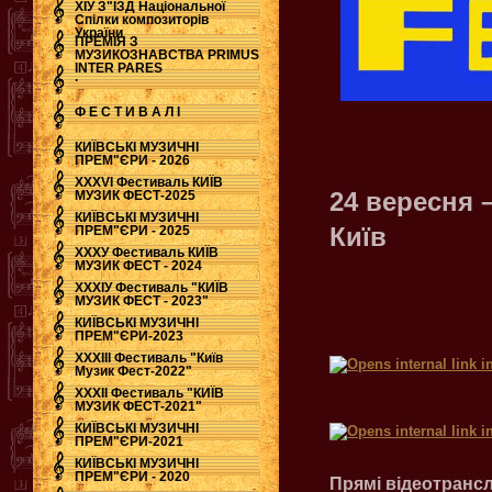
ХІУ З"ЇЗД Національної
Спілки композиторів
України
ПРЕМІЯ З
МУЗИКОЗНАВСТВА PRIMUS
INTER PARES
.
Ф Е С Т И В А Л І
КИЇВСЬКІ МУЗИЧНІ
ПРЕМ"ЄРИ - 2026
ХХХVI Фестиваль КИЇВ
24 вересня 
МУЗИК ФЕСТ-2025
КИЇВСЬКІ МУЗИЧНІ
Київ
ПРЕМ"ЄРИ - 2025
ХХХУ Фестиваль КИЇВ
МУЗИК ФЕСТ - 2024
ХХХІУ Фестиваль "КИЇВ
МУЗИК ФЕСТ - 2023"
КИЇВСЬКІ МУЗИЧНІ
ПРЕМ"ЄРИ-2023
ХХХІІІ Фестиваль "Київ
Музик Фест-2022"
ХХХІІ Фестиваль "КИЇВ
МУЗИК ФЕСТ-2021"
КИЇВСЬКІ МУЗИЧНІ
ПРЕМ"ЄРИ-2021
КИЇВСЬКІ МУЗИЧНІ
ПРЕМ"ЄРИ - 2020
Прямі відеотранс