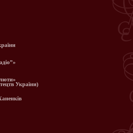
країни
адіо
”»
Плюти»
тецтв України)
Ханенків