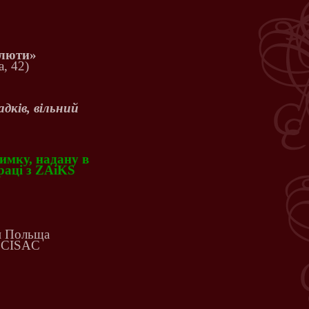
Плюти»
, 42)
дків, вільний
имку, надану в
раці з ZAiKS
и Польща
в CISAC