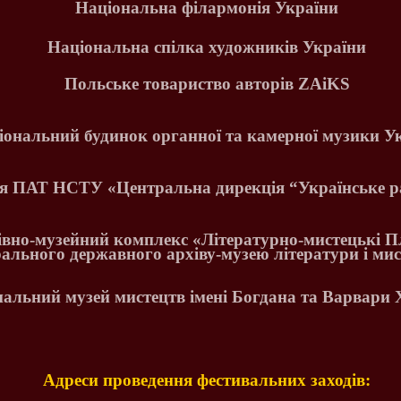
Національна філармонія України
Національна спілка художників України
Польське товариство авторів
ZA
і
KS
іональний будинок органної та камерної музики У
ія ПАТ НСТУ «Центральна дирекція
“
Українське р
івно-музейний комплекс «Літературно-мистецькі 
рального державного архіву-музею літератури і мис
альний музей мистецтв імені Богдана та Варвари 
Адреси проведення фестивальних заходів: