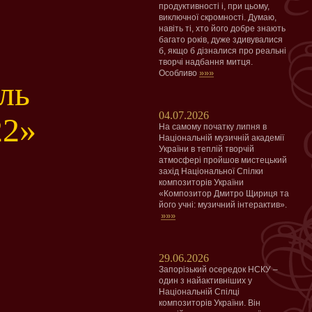
продуктивності і, при цьому,
виключної скромності. Думаю,
навіть ті, хто його добре знають
багато років, дуже здивувалися
б, якщо б дізналися про реальні
творчі надбання митця.
»»»
Особливо
ль
04.07.2026
22»
На самому початку липня в
Національній музичній академії
України в теплій творчій
атмосфері пройшов мистецький
захід Національної Спілки
композиторів України
«Композитор Дмитро Щириця та
його учні: музичний інтерактив».
»»»
29.06.2026
Запорізький осередок НСКУ –
один з найактивніших у
Національній Спілці
композиторів України. Він