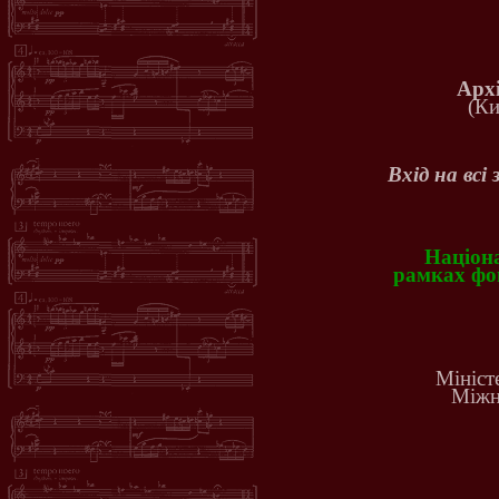
Арх
(Ки
Вхід на всі
Націона
рамках фон
Мініст
Міжн