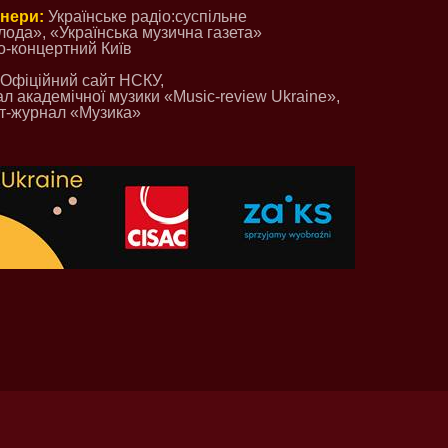
тнери:
Українське радіо:суспільне
лода», «Українська музична газета»
о-концертний Київ
Офіційний сайт НСКУ,
л академічної музики «Musіc-review Ukraine»,
ет-журнал «Музика»