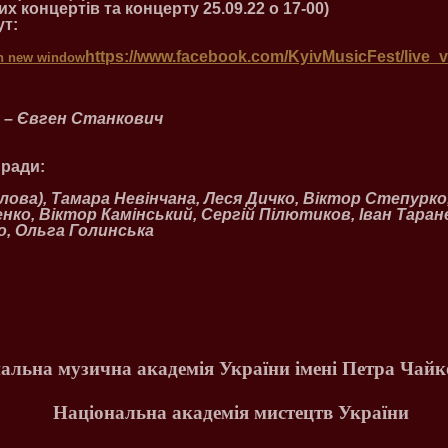
х концертів та концерту 25.09.22 о 17-00)
ут:
https://www.facebook.com/KyivMusicFest/live_
 –
Євген Станкович
 ради:
лова), Тамара Невінчана, Леся Дичко, Віктор Степурко,
ко, Віктор Камінський, Сергій Пілютиков, Іван Таране
, Ольга Голинська
альна музична академія України імені Петра Чайк
Національна академія мистецтв України