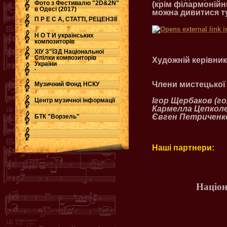
Фото з Фестивалю "2D&2N"
(крім філармонійни
в Одесі (2017)
можна дивитися т
П Р Е С А, СТАТТІ, РЕЦЕНЗІЇ
Н О Т И українських
композиторів
ХІУ З"ЇЗД Національної
Спілки композиторів
Художній керівник
України
.
Члени мистецької
Музичний Фонд НСКУ
Ігор Щербаков (го
Центр музичної інформації
Кармелла Цепколен
Євген Петриченко
БТК "Ворзель"
Наші партнери:
Націон