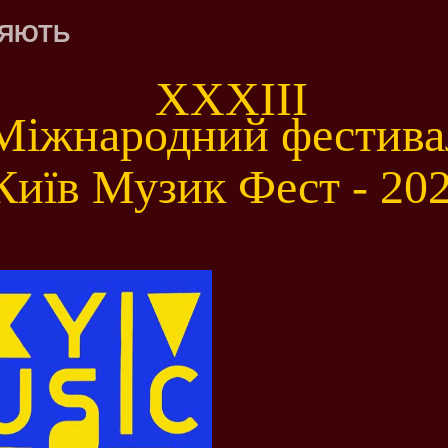
ЛЯЮТЬ
XXXІIІ
Міжнародний фестива
Київ Музик Фест - 20