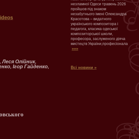
незламної Одеси травень 2026
пройшов під знаком
незабутнього імені Олександра
videos
Красотова – видатного
українського композитора і
педагога, класика одеської
композиторської школи,
професора, заслуженого діяча
мистецтв України,професіонала
»»»
 Леся Олійник,
нко, Ігор Гайденко,
Всі новини »
овського