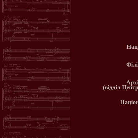
Нац
Філ
Арх
(відділ Цент
Націон