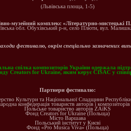
(Львівська площа, 1-5)
івно-музейний комплекс «Літературно-мистецькі 
ївська обл. Обухівський р-н, село Плюти, вул. Малишка
 заходи фестивалю, окрім спеціально зазначених випа
льна спілка композиторів України одержала підтр
ду Creators for Ukraine, яким керує CISAC у співп
Партнери фестивалю:
ерство Культури та Національної Спадщини Республік
ародна конфедерація товариств авторів і композиторі
Польське товариство авторів ZAіKS
Фонд Creators for Ukraine (Польща)
Місто Варшава
Польський інститут у Києві
Фонд «Pro Musica Viva» (Польща)