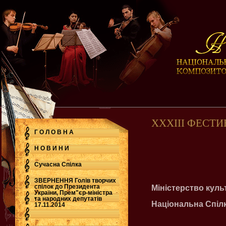
ХХХІІІ ФЕСТИ
Г О Л О В Н А
Н О В И Н И
Сучасна Cпілка
ЗВЕРНЕННЯ Голів творчих
спілок до Президента
Міністерство куль
України, Прем"єр-міністра
.
та народних депутатів
Національна Спілк
17.11.2014