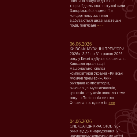
постійно залучає до своєї
творчої діяльності потужні сили
Запорізької філармонії, в
концертному залі якої
відбуваються цікаві мистецькі
»»»
події, пов’язані
06.06.2026
КИЇВСЬКІ МУЗИЧНІ ПРЕМ"ЄРИ -
2026». З 22 по 31 травня 2026
року у Києві відбувся фестиваль
Київської організації
Національної спілки
композиторів України «Київські
музичні прем’єри», який
об’єднав композиторів,
виконавців, музикознавців,
критиків і слухачів навколо теми
року - «Поліфонія життя».
»»»
Фестиваль є одним із
04.06.2026
ОЛЕКСАНДР КРАСОТОВ. 90-
річчя від дня народження. У
насиченому культурному житті