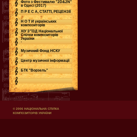
Фото з Фестивалю "2D&2N"
в Одесі (2017)
П Р Е С А, СТАТТІ, РЕЦЕНЗІЇ
Н О Т И українських
композиторів
ХІУ З"ЇЗД Національної
Спілки композиторів
України
.
Музичний Фонд НСКУ
Центр музичної інформації
БТК "Ворзель"
© 2006 НАЦІОНАЛЬНА СПІЛКА
КОМПОЗИТОРІВ УКРАЇНИ