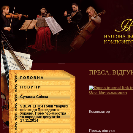
ПРЕСА, ВІДГУ
Г О Л О В Н А
Н О В И Н И
Олег Вячеславович
Сучасна Cпілка
ЗВЕРНЕННЯ Голів творчих
спілок до Президента
Композитор
України, Прем"єр-міністра
.
та народних депутатів
17.11.2014
Преса, відгуки