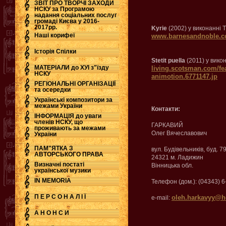
ЗВІТ ПРО ТВОРЧІ ЗАХОДИ
НСКУ за Програмою
надання соціальних послуг
.
громаді Києва у 2016-
2017рр.
Kyrie
(2002) у виконанні T
Наші корифеї
www.barnesandnoble.com
Історія Спілки
Stetit puella
(2011) у викон
МАТЕРІАЛИ до ХУІ з"їзду
living.scotsman.com/fea
НСКУ
animotion.6771147.jp
РЕГІОНАЛЬНІ ОРГАНІЗАЦІЇ
та осередки
Українські композитори за
межами України
Контакти:
ІНФОРМАЦІЯ до уваги
членів НСКУ, що
ГАРКАВИЙ
проживають за межами
Олег Вячеславович
України
ПАМ"ЯТКА З
вул. Будівельників, буд. 79
АВТОРСЬКОГО ПРАВА
24321 м. Ладижин
Визначні постаті
Вінницька обл.
української музики
IN MEMORIA
Телефон (дом.): (04343) 6
П Е Р С О Н А Л І Ї
oleh.harkavyy@h
e-mail:
А Н О Н С И