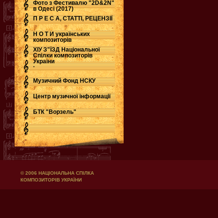
Фото з Фестивалю "2D&2N"
в Одесі (2017)
П Р Е С А, СТАТТІ, РЕЦЕНЗІЇ
Н О Т И українських
композиторів
ХІУ З"ЇЗД Національної
Спілки композиторів
України
.
Музичний Фонд НСКУ
Центр музичної інформації
БТК "Ворзель"
© 2006 НАЦІОНАЛЬНА СПІЛКА
КОМПОЗИТОРІВ УКРАЇНИ