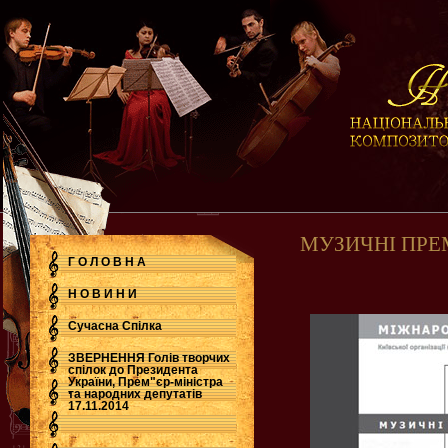
МУЗИЧНІ ПРЕ
Г О Л О В Н А
Н О В И Н И
Сучасна Cпілка
ЗВЕРНЕННЯ Голів творчих
спілок до Президента
України, Прем"єр-міністра
.
та народних депутатів
17.11.2014