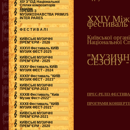
ХІУ З"ЇЗД Національної
Спілки композиторів
України
ПРЕМІЯ З
МУЗИКОЗНАВСТВА PRIMUS
ХХІV Між
INTER PARES
.
фестиваль
Ф Е С Т И В А Л І
Київської органі
КИЇВСЬКІ МУЗИЧНІ
Національної Сп
ПРЕМ"ЄРИ - 2026
ХХХVI Фестиваль КИЇВ
МУЗИК ФЕСТ-2025
"МУЗИЧН
КИЇВСЬКІ МУЗИЧНІ
СЕЗОНУ - 
ПРЕМ"ЄРИ - 2025
ХХХУ Фестиваль КИЇВ
МУЗИК ФЕСТ - 2024
ХХХІУ Фестиваль "КИЇВ
МУЗИК ФЕСТ - 2023"
КИЇВСЬКІ МУЗИЧНІ
ПРЕМ"ЄРИ-2023
ПРЕС-РЕЛІЗ ФЕСТИВ
ХХХІІІ Фестиваль "Київ
Музик Фест-2022"
ПРОГРАМИ КОНЦЕРТ
ХХХІІ Фестиваль "КИЇВ
МУЗИК ФЕСТ-2021"
КИЇВСЬКІ МУЗИЧНІ
ПРЕМ"ЄРИ-2021
КИЇВСЬКІ МУЗИЧНІ
ПРЕМ"ЄРИ - 2020