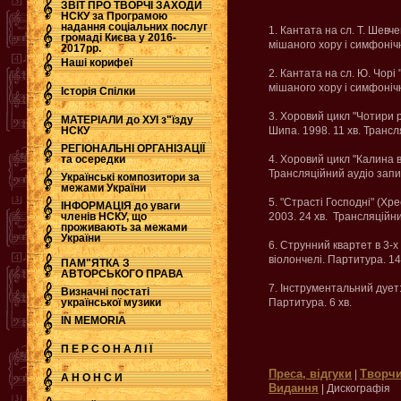
ЗВІТ ПРО ТВОРЧІ ЗАХОДИ
НСКУ за Програмою
надання соціальних послуг
1. Кантата на сл. Т. Шевче
.
громаді Києва у 2016-
мішаного хору і симфонічн
2017рр.
Наші корифеї
2. Кантата на сл. Ю. Чорі 
мішаного хору і симфонічн
Історія Спілки
3. Хоровий цикл "Чотири р
МАТЕРІАЛИ до ХУІ з"їзду
НСКУ
Шипа. 1998. 11 хв. Трансл
РЕГІОНАЛЬНІ ОРГАНІЗАЦІЇ
та осередки
4. Хоровий цикл "Калина в і
Трансляційний аудіо запи
Українські композитори за
межами України
5. "Страсті Господні" (Хр
ІНФОРМАЦІЯ до уваги
членів НСКУ, що
2003. 24 хв. Трансляційни
проживають за межами
України
6. Струнний квартет в 3-х
віолончелі. Партитура. 14
ПАМ"ЯТКА З
АВТОРСЬКОГО ПРАВА
7. Інструментальний дует:
Визначні постаті
української музики
Партитура. 6 хв.
IN MEMORIA
П Е Р С О Н А Л І Ї
Преса, відгуки
Творчи
|
А Н О Н С И
Видання
| Дискографія