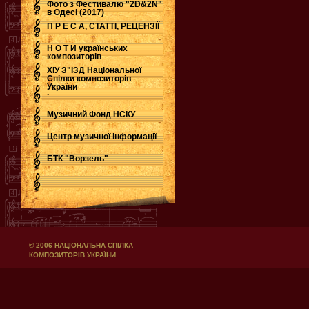
Фото з Фестивалю "2D&2N"
в Одесі (2017)
П Р Е С А, СТАТТІ, РЕЦЕНЗІЇ
Н О Т И українських
композиторів
ХІУ З"ЇЗД Національної
Спілки композиторів
України
.
Музичний Фонд НСКУ
Центр музичної інформації
БТК "Ворзель"
© 2006 НАЦІОНАЛЬНА СПІЛКА
КОМПОЗИТОРІВ УКРАЇНИ