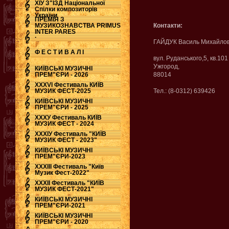
ХІУ З"ЇЗД Національної
Спілки композиторів
України
ПРЕМІЯ З
МУЗИКОЗНАВСТВА PRIMUS
Контакти:
INTER PARES
.
ГАЙДУК Василь Михайло
Ф Е С Т И В А Л І
вул. Руданського,5, кв.101
Ужгород,
КИЇВСЬКІ МУЗИЧНІ
ПРЕМ"ЄРИ - 2026
88014
ХХХVI Фестиваль КИЇВ
МУЗИК ФЕСТ-2025
Тел.: (8-0312) 639426
КИЇВСЬКІ МУЗИЧНІ
ПРЕМ"ЄРИ - 2025
ХХХУ Фестиваль КИЇВ
МУЗИК ФЕСТ - 2024
ХХХІУ Фестиваль "КИЇВ
МУЗИК ФЕСТ - 2023"
КИЇВСЬКІ МУЗИЧНІ
ПРЕМ"ЄРИ-2023
ХХХІІІ Фестиваль "Київ
Музик Фест-2022"
ХХХІІ Фестиваль "КИЇВ
МУЗИК ФЕСТ-2021"
КИЇВСЬКІ МУЗИЧНІ
ПРЕМ"ЄРИ-2021
КИЇВСЬКІ МУЗИЧНІ
ПРЕМ"ЄРИ - 2020