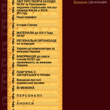
ЗВІТ ПРО ТВОРЧІ ЗАХОДИ
Видання
| Дискографія
НСКУ за Програмою
надання соціальних послуг
.
громаді Києва у 2016-
2017рр.
Наші корифеї
Історія Спілки
МАТЕРІАЛИ до ХУІ з"їзду
НСКУ
РЕГІОНАЛЬНІ ОРГАНІЗАЦІЇ
та осередки
Українські композитори за
межами України
ІНФОРМАЦІЯ до уваги
членів НСКУ, що
проживають за межами
України
ПАМ"ЯТКА З
АВТОРСЬКОГО ПРАВА
Визначні постаті
української музики
IN MEMORIA
П Е Р С О Н А Л І Ї
А Н О Н С И