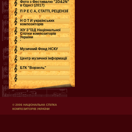
Фото з Фестивалю "2D&2N"
в Одесі (2017)
П Р Е С А, СТАТТІ, РЕЦЕНЗІЇ
Н О Т И українських
композиторів
ХІУ З"ЇЗД Національної
Спілки композиторів
України
.
Музичний Фонд НСКУ
Центр музичної інформації
БТК "Ворзель"
© 2006 НАЦІОНАЛЬНА СПІЛКА
КОМПОЗИТОРІВ УКРАЇНИ