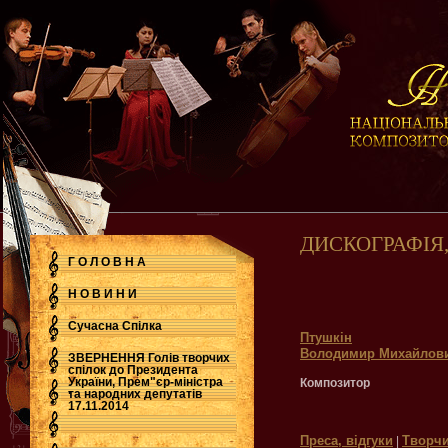
ДИСКОГРАФІЯ
Г О Л О В Н А
Н О В И Н И
Сучасна Cпілка
Птушкін
Володимир Михайлов
ЗВЕРНЕННЯ Голів творчих
спілок до Президента
України, Прем"єр-міністра
Композитор
.
та народних депутатів
17.11.2014
Преса, відгуки
Творчи
|