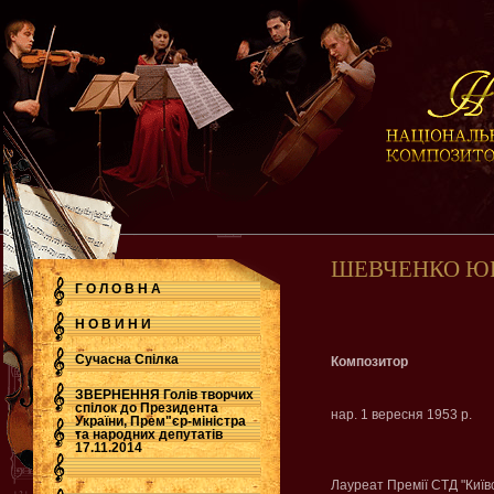
ШЕВЧЕНКО Ю
Г О Л О В Н А
Н О В И Н И
Сучасна Cпілка
Композитор
ЗВЕРНЕННЯ Голів творчих
спілок до Президента
нар. 1 вересня 1953 р.
України, Прем"єр-міністра
.
та народних депутатів
17.11.2014
Лауреат Премії СТД "Київ