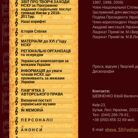
ЗВІТ ПРО ТВОРЧІ ЗАХОДИ
1997, 1998, 2009)
НСКУ за Програмою
Член Національної Спілки
надання соціальних послуг
.
Заслужений діяч мистецтв
громаді Києва у 2016-
2017рр.
Подяка Президента Украї
Наші корифеї
Член-кореспондент Націо
Академії мистецтв України
Історія Спілки
Лауреат Премії ім. М.І.Вер
Лауреат Премії ім. М.В.Ли
МАТЕРІАЛИ до ХУІ з"їзду
НСКУ
РЕГІОНАЛЬНІ ОРГАНІЗАЦІЇ
та осередки
Українські композитори за
межами України
Преса, відгуки | Творчий 
ІНФОРМАЦІЯ до уваги
Дискографія
членів НСКУ, що
проживають за межами
України
ПАМ"ЯТКА З
Контакти:
АВТОРСЬКОГО ПРАВА
ШЕВЧЕНКО Юрій Валент
Визначні постаті
української музики
Київ-23,
бульв. Лесі Українки, 20/22
IN MEMORIA
Тел.: (044) 286-78-61;
+38 (050) 856 32 69 моб.
П Е Р С О Н А Л І Ї
sheva_53@voliac
E-mail:
А Н О Н С И