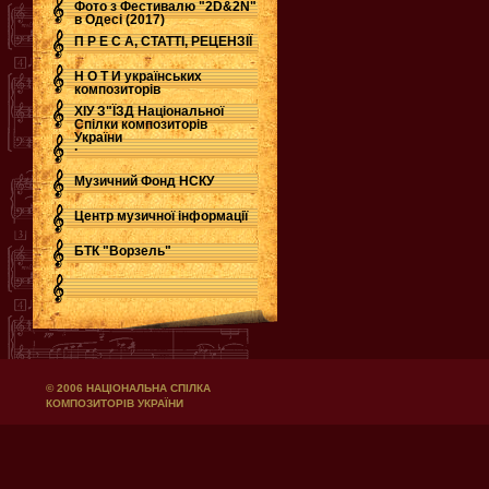
Фото з Фестивалю "2D&2N"
в Одесі (2017)
П Р Е С А, СТАТТІ, РЕЦЕНЗІЇ
Н О Т И українських
композиторів
ХІУ З"ЇЗД Національної
Спілки композиторів
України
.
Музичний Фонд НСКУ
Центр музичної інформації
БТК "Ворзель"
© 2006 НАЦІОНАЛЬНА СПІЛКА
КОМПОЗИТОРІВ УКРАЇНИ