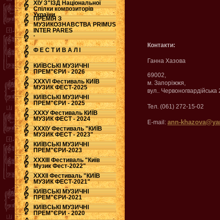
ХІУ З"ЇЗД Національної
Спілки композиторів
України
ПРЕМІЯ З
МУЗИКОЗНАВСТВА PRIMUS
INTER PARES
.
Контакти:
Ф Е С Т И В А Л І
Ганна Хазова
КИЇВСЬКІ МУЗИЧНІ
ПРЕМ"ЄРИ - 2026
69002,
ХХХVI Фестиваль КИЇВ
м. Запоріжжя,
МУЗИК ФЕСТ-2025
вул.. Червоногвардійська 2
КИЇВСЬКІ МУЗИЧНІ
ПРЕМ"ЄРИ - 2025
Тел. (061) 272-15-02
ХХХУ Фестиваль КИЇВ
МУЗИК ФЕСТ - 2024
ann-khazova@ya
E-mail:
ХХХІУ Фестиваль "КИЇВ
МУЗИК ФЕСТ - 2023"
КИЇВСЬКІ МУЗИЧНІ
ПРЕМ"ЄРИ-2023
ХХХІІІ Фестиваль "Київ
Музик Фест-2022"
ХХХІІ Фестиваль "КИЇВ
МУЗИК ФЕСТ-2021"
КИЇВСЬКІ МУЗИЧНІ
ПРЕМ"ЄРИ-2021
КИЇВСЬКІ МУЗИЧНІ
ПРЕМ"ЄРИ - 2020