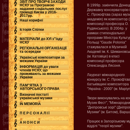
ЗВІТ ПРО ТВОРЧІ ЗАХОДИ
НСКУ за Програмою
В 1999р. закінчила Донец
надання соціальних послуг
Державну консерваторію і
.
громаді Києва у 2016-
С. Прокоф'єва (зараз муз
2017рр.
академія) як композитор 
Наші корифеї
композиції професора О.
Рудянського). В 2004р. у
Історія Спілки
рамках стипендіальної
програми Міністра Культу
МАТЕРІАЛИ до ХУІ з"їзду
НСКУ
Польщі "Gaude Polonia"
стажувалася в Музичній
РЕГІОНАЛЬНІ ОРГАНІЗАЦІЇ
та осередки
Академії ім. К. Шимановсь
(м. Катовіце) в класі
Українські композитори за
межами України
композиції професора
Олександра Лясоня.
ІНФОРМАЦІЯ до уваги
членів НСКУ, що
проживають за межами
Лауреат міжнародного
України
конкурсу ім. С. Прокоф'єв
батьківщині композитора
ПАМ"ЯТКА З
АВТОРСЬКОГО ПРАВА
"Україна - 2000" (м. Маріу
Визначні постаті
української музики
Твори виконувались на кон
Музик Фест", "Міжнародни
IN MEMORIA
"Дніпровські зорі" (Дніпр
Музики" (м. Битом), Варша
П Е Р С О Н А Л І Ї
Працює в Запорізькому м
А Н О Н С И
відділі "теорії музики".