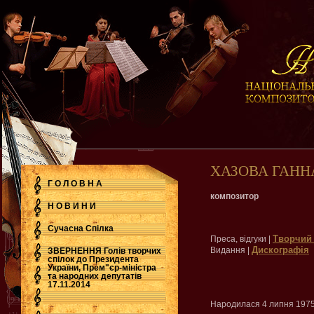
ХАЗОВА ГАНН
Г О Л О В Н А
композитор
Н О В И Н И
Сучасна Cпілка
Творчий
Преса, відгуки |
Дискографія
Видання |
ЗВЕРНЕННЯ Голів творчих
спілок до Президента
України, Прем"єр-міністра
.
та народних депутатів
17.11.2014
Народилася 4 липня 1975 