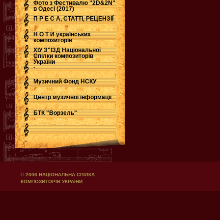
Фото з Фестивалю "2D&2N"
в Одесі (2017)
П Р Е С А, СТАТТІ, РЕЦЕНЗІЇ
Н О Т И українських
композиторів
ХІУ З"ЇЗД Національної
Спілки композиторів
України
.
Музичний Фонд НСКУ
Центр музичної інформації
БТК "Ворзель"
© 2006 НАЦІОНАЛЬНА СПІЛКА
КОМПОЗИТОРІВ УКРАЇНИ