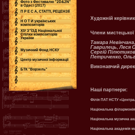
Фото з Фестивалю "2D&2N"
в Одесі (2017)
П Р Е С А, СТАТТІ, РЕЦЕНЗІЇ
Художній керівник
Н О Т И українських
композиторів
ХІУ З"ЇЗД Національної
Члени мистецької
Спілки композиторів
України
.
Тамара Невінчана,
Гаврилець, Леся О
Музичний Фонд НСКУ
Сергій Пілютиков,
Петриченко, Ольг
Центр музичної інформації
Виконавчий дирек
БТК "Ворзель"
Наші партнери:
Філія ПАТ НСТУ «Централ
Національна філармонія
Національна музична ака
Національна академія м