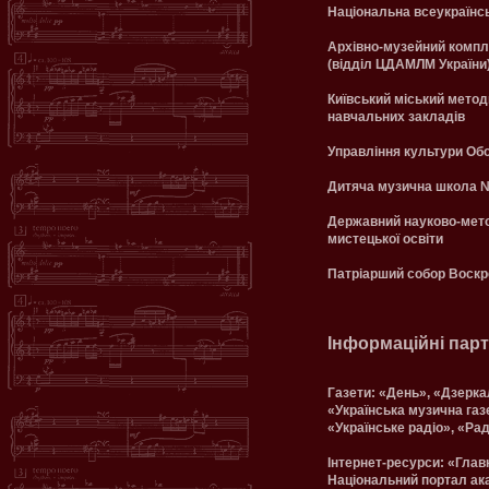
Національна всеукраїнс
Архівно-музейний компл
(відділ ЦДАМЛМ України
Київський міський метод
навчальних закладів
Управління культури Обол
Дитяча музична школа №
Державний науково-мето
мистецької освіти
Патріарший собор Воскр
Інформаційні пар
Газети: «День», «Дзерка
«Українська музична газ
«Українське радіо», «Рад
Інтернет-ресурси: «Главк
Національний портал ака