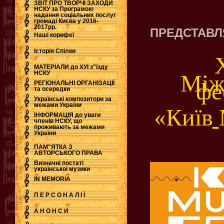
ЗВІТ ПРО ТВОРЧІ ЗАХОДИ
НСКУ за Програмою
надання соціальних послуг
.
громаді Києва у 2016-
2017рр.
ПРЕДСТАВ
Наші корифеї
Історія Спілки
МАТЕРІАЛИ до ХУІ з"їзду
НСКУ
Між
фе
РЕГІОНАЛЬНІ ОРГАНІЗАЦІЇ
та осередки
Українські композитори за
межами України
«Київ
ІНФОРМАЦІЯ до уваги
-
членів НСКУ, що
проживають за межами
України
ПАМ"ЯТКА З
АВТОРСЬКОГО ПРАВА
Визначні постаті
української музики
IN MEMORIA
П Е Р С О Н А Л І Ї
А Н О Н С И