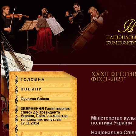
ХХХІІ ФЕСТИВ
ФЕСТ-2021"
Г О Л О В Н А
Н О В И Н И
Сучасна Cпілка
ЗВЕРНЕННЯ Голів творчих
спілок до Президента
України, Прем"єр-міністра
Міністерство куль
.
та народних депутатів
політики України
17.11.2014
Національна Спілк