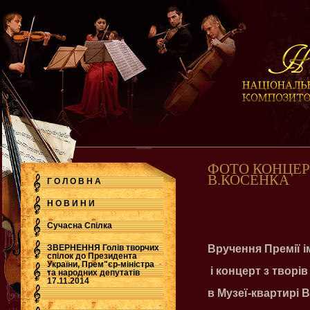
ФОТО КОНЦЕР
В.КОСЕНКА
Г О Л О В Н А
Н О В И Н И
Сучасна Cпілка
ЗВЕРНЕННЯ Голів творчих
Вручення Премії і
спілок до Президента
України, Прем"єр-міністра
.
і концерт з творів
та народних депутатів
17.11.2014
в Музеї-квартирі 