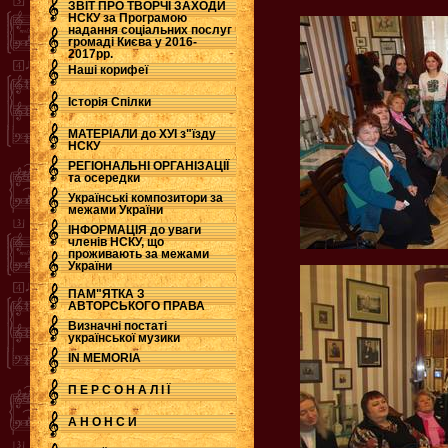
ЗВІТ ПРО ТВОРЧІ ЗАХОДИ
НСКУ за Програмою
надання соціальних послуг
.
громаді Києва у 2016-
2017рр.
Наші корифеї
Історія Спілки
МАТЕРІАЛИ до ХУІ з"їзду
НСКУ
РЕГІОНАЛЬНІ ОРГАНІЗАЦІЇ
та осередки
Українські композитори за
межами України
ІНФОРМАЦІЯ до уваги
членів НСКУ, що
проживають за межами
України
ПАМ"ЯТКА З
АВТОРСЬКОГО ПРАВА
Визначні постаті
української музики
IN MEMORIA
П Е Р С О Н А Л І Ї
А Н О Н С И