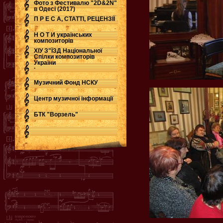
Фото з Фестивалю "2D&2N"
в Одесі (2017)
П Р Е С А, СТАТТІ, РЕЦЕНЗІЇ
Н О Т И українських
композиторів
ХІУ З"ЇЗД Національної
Спілки композиторів
України
.
Музичний Фонд НСКУ
Центр музичної інформації
БТК "Ворзель"