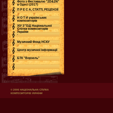
Фото з Фестивалю "2D&2N"
в Одесі (2017)
П Р Е С А, СТАТТІ, РЕЦЕНЗІЇ
Н О Т И українських
композиторів
ХІУ З"ЇЗД Національної
Спілки композиторів
України
.
Музичний Фонд НСКУ
Центр музичної інформації
БТК "Ворзель"
© 2006 НАЦІОНАЛЬНА СПІЛКА
КОМПОЗИТОРІВ УКРАЇНИ