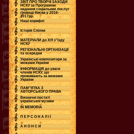
ЗВІТ ПРО ТВОРЧІ ЗАХОДИ
НСКУ за Програмою
надання соціальних послуг
.
громаді Києва у 2016-
2017рр.
Наші корифеї
Історія Спілки
МАТЕРІАЛИ до ХУІ з"їзду
НСКУ
РЕГІОНАЛЬНІ ОРГАНІЗАЦІЇ
та осередки
Українські композитори за
межами України
ІНФОРМАЦІЯ до уваги
членів НСКУ, що
проживають за межами
України
ПАМ"ЯТКА З
АВТОРСЬКОГО ПРАВА
Визначні постаті
української музики
IN MEMORIA
П Е Р С О Н А Л І Ї
А Н О Н С И