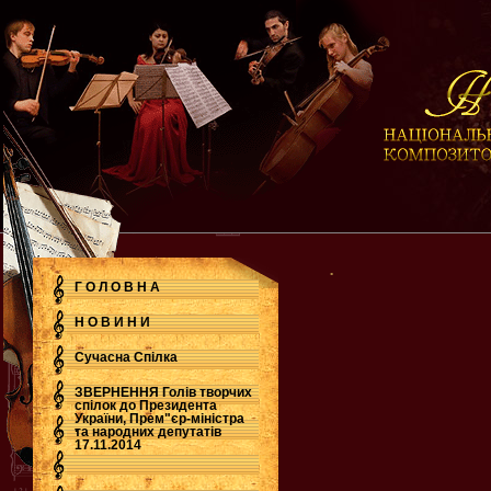
.
Г О Л О В Н А
Н О В И Н И
Сучасна Cпілка
ЗВЕРНЕННЯ Голів творчих
спілок до Президента
України, Прем"єр-міністра
.
та народних депутатів
17.11.2014