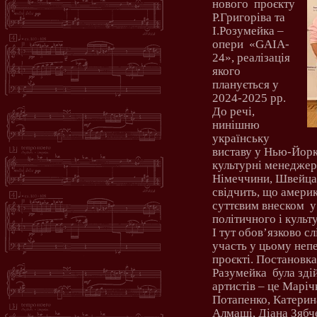
нового
проєкту
Р.Григоріва та
І.Розумейка –
опери
«
GAIA
-
24», реалізація
якого
планується у
2024-2025 рр.
До речі,
нинішню
українську
виставу у Нью-Йорк
культурні менеджери
Німеччини, Швейцарі
свідчить, що америк
суттєвим внеском
у
політичного і культ
І тут обов
’
язково сл
участь у цьому неп
проєкті. Постановка
Разумейка
була зд
артистів – це Марі
Потапенко, Катерина
Алмаші, Діана Зябч