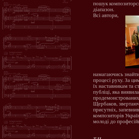
пошук композиторсь
діапазон.
Всі автори,
намагаючись знайти
процесі руху. За ци
їх наставникам та с
публіці, яка виявил
продемонстрованих 
Щербаков, звертаюч
присутніх, запевнив
композиторів Украї
молоді до професійн