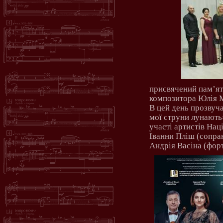
присвячений пам’ят
композитора Юлія 
В цей день прозвуч
мої струни лунають
участі артистів На
Іванни Пліш (сопран
Андрія Васіна (фор