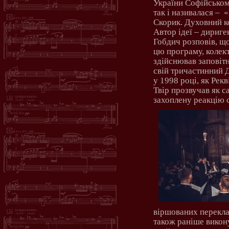
України Софійськом
так і називалася –
«
Скорик. Духовний к
Автор ідеї – дириг
Гобдич розповів, щ
цю програму, колек
здійснював заповіт
свій тричастинний 
у 1998 році, як Рекв
Твір прозвучав як с
захоплену реакцію 
віршованих переклад
також раніше викону