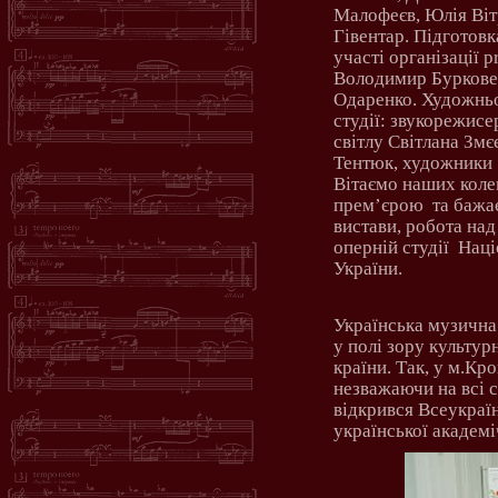
Малофеєв, Юлія Віт
Гівентар. Підготовк
участі організації
p
Володимир Буркове
Одаренко. Художньо
студії: звукорежис
світлу Світлана Зм
Тентюк, художники
Вітаємо наших кол
прем’єрою
та бажа
вистави, робота над
оперній студії
Наці
України.
Українська музична
у полі зору культур
країни. Так, у м.К
незважаючи на всі с
відкрився Всеукраї
української академ