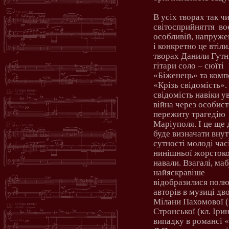
В усіх творах так ч
світосприйняття
во
особливій, напруже
і конкретно це втіли
творах Данили Гутн
гітари соло – сюїті
«Біженець» та комп
«Крізь свідомість».
свідомість навіки у
війна через особис
пережиту трагедію
Маріуполя. І це ще 
буде визначати вну
сутності молоді час
нинішньої жорстоко
навали. Взагалі, ма
найяскравіше
відобразилися пол
авторів в музиці д
Мілани Пахомової (
Стронської (кл. Іри
випадку в романсі 