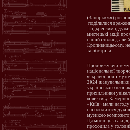
(Запоріжжя) розпов
поділилися вражен
Підкреслимо, дуже
мистецькі акції про
нашій столиці, але й
Кропивницькому, не
та обстріли.
Продовжуючи тему 
національної творч
яскравої події музи
2024
шанувальники 
українського класи
прихильники унікал
колективу Камерног
«Київ» мали нагоду
насолодитися духо
музикою композито
Ця мистецька акція
проходила у головні