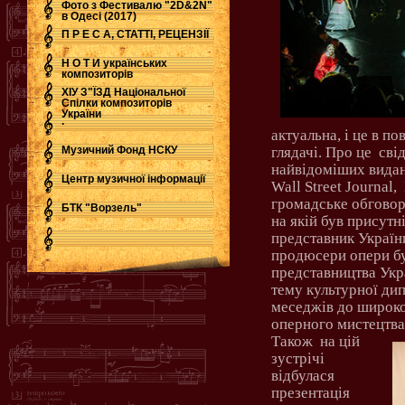
Фото з Фестивалю "2D&2N"
в Одесі (2017)
П Р Е С А, СТАТТІ, РЕЦЕНЗІЇ
Н О Т И українських
композиторів
ХІУ З"ЇЗД Національної
Спілки композиторів
України
.
актуальна, і це в по
Музичний Фонд НСКУ
глядачі. Про це
сві
найвідоміших вида
Центр музичної інформації
Wall
Street
Journal
,
громадське обговоре
БТК "Ворзель"
на якій був присутн
представник Україн
продюсери опери бу
представництва Укр
тему культурної ди
меседжів до широкої
оперного мистецтва 
Також
на цій
зустрічі
відбулася
презентація