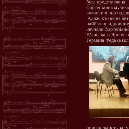
була представлена
фортепіанна музика
виконанні, що надав
Адже, хто як не ав
найбільш відповідн
Звучали фортепіанн
В’ячеслава Ярового 
Германа Федька (кл
оригінальність заду