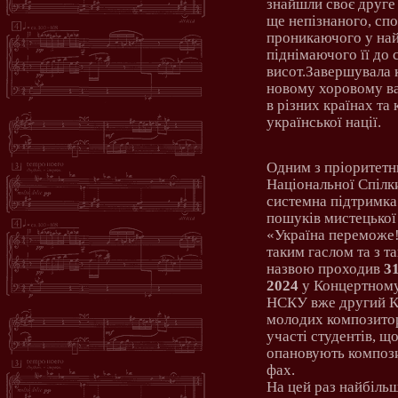
знайшли своє друге
ще непізнаного, сп
проникаючого у най
піднімаючого її до
висот.Завершувала к
новому хоровому ва
в різних країнах та
української нації.
Одним з пріоритетни
Національної Спілк
системна підтримк
пошуків мистецької
«Україна переможе!
таким гаслом та з т
назвою проходив
31
2024
у Концертному
НСКУ вже другий К
молодих композитор
участі студентів, що
опановують композ
фах.
На цей раз найбіль