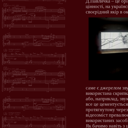
Д.Павличка – це орі
цінності, на україн
своєрідний якір в о
саме є джерелом зв
використана скрипка
або, наприклад, звук
все це цементуєтьс
протягнутому через
відеозміст превалю
використаних засобі
Як бачимо навіть з 