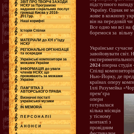
ЗВІТ ПРО ТВОРЧІ ЗАХОДИ
підступного нападу
НСКУ за Програмою
надання соціальних послуг
Україну. Однак не 
.
громаді Києва у 2016-
живе в кожному укра
2017рр.
він на передовій ч
Наші корифеї
Все одно ми всі на 
Історія Спілки
боремося за
вільну
МАТЕРІАЛИ до ХУІ з"їзду
НСКУ
Українське сучасне
РЕГІОНАЛЬНІ ОРГАНІЗАЦІЇ
завойовувати світ. 
та осередки
експериментального
Українські композитори за
межами України
2024
оперна студія 
ІНФОРМАЦІЯ до уваги
Спілці композиторів
членів НСКУ, що
Нью-Йорку, де пред
проживають за межами
України
країнах оперу комп
Іллі Разумейка «Ч
ПАМ"ЯТКА З
АВТОРСЬКОГО ПРАВА
прем’єра
Визначні постаті
опери
української музики
готувалася
IN MEMORIA
кілька місяців
у тісному
П Е Р С О Н А Л І Ї
контакті з
А Н О Н С И
провідним
фестивалем