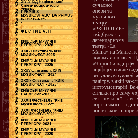
ХІУ З"ЇЗД Національної
сучасної
Спілки композиторів
України
опери та
ПРЕМІЯ З
МУЗИКОЗНАВСТВА PRIMUS
музичного
INTER PARES
.
театру
«
PROTOTYP
»
Ф Е С Т И В А Л І
і відбулася у
легендарному
КИЇВСЬКІ МУЗИЧНІ
ПРЕМ"ЄРИ - 2026
театрі «
La
ХХХVI Фестиваль КИЇВ
Mama
» на Мангетте
МУЗИК ФЕСТ-2025
повних аншлагах. Ц
КИЇВСЬКІ МУЗИЧНІ
«Чорнобильдорф» – 
ПРЕМ"ЄРИ - 2025
перформативне видо
ХХХУ Фестиваль КИЇВ
МУЗИК ФЕСТ - 2024
ритуали, візуальні 
палітру, в якій важ
ХХХІУ Фестиваль "КИЇВ
МУЗИК ФЕСТ - 2023"
інструментарій. Важ
КИЇВСЬКІ МУЗИЧНІ
стільки про саму чо
ПРЕМ"ЄРИ-2023
світ після неї – сві
ХХХІІІ Фестиваль "Київ
порозі якого людств
Музик Фест-2022"
російський терориз
ХХХІІ Фестиваль "КИЇВ
МУЗИК ФЕСТ-2021"
КИЇВСЬКІ МУЗИЧНІ
ПРЕМ"ЄРИ-2021
КИЇВСЬКІ МУЗИЧНІ
ПРЕМ"ЄРИ - 2020