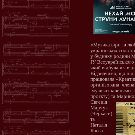
«Музика віри та люб
українських солісті
у будинку родини М
ІУ Всеукраїнського
який відбувався в ц
Відзначимо, що під
працювала «Креати
організована
члена
музикознавицями
проєкту) та Марино
Євгенія
Марчук
(Черкаси)
та
Наталія
Боєва