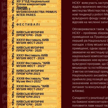
ХІУ З"ЇЗД Національної
НСКУ взяв участь заступ
Спілки композиторів
відділу музичного мистецт
України
ПРЕМІЯ З
мистецтва Міністерства к
МУЗИКОЗНАВСТВА PRIMUS
нові тенденції у роботі М
INTER PARES
.
культурного фонду і нові
відповів на численні зап
Ф Е С Т И В А Л І
Обговорювалася також од
КИЇВСЬКІ МУЗИЧНІ
НСКУ – проблема збереж
ПРЕМ"ЄРИ - 2026
приміщення на Пушкінські
ХХХVI Фестиваль КИЇВ
перший рік Національна 
МУЗИК ФЕСТ-2025
нападок з боку міської в
КИЇВСЬКІ МУЗИЧНІ
приміщенні, однак зараз с
ПРЕМ"ЄРИ - 2025
зважаючи на мистецьку ці
ХХХУ Фестиваль КИЇВ
національної композиторсь
МУЗИК ФЕСТ - 2024
здійснюваних нею музично
ХХХІУ Фестиваль "КИЇВ
культурної програми, що 
МУЗИК ФЕСТ - 2023"
мешканців та гостейКиєва
КИЇВСЬКІ МУЗИЧНІ
З метою оптимізації оренд
ПРЕМ"ЄРИ-2023
Національного ансамблю 
ХХХІІІ Фестиваль "Київ
прийняло ряд позицій що
Музик Фест-2022"
зазначеним колективом (
ХХХІІ Фестиваль "КИЇВ
питання та консультацій 
МУЗИК ФЕСТ-2021"
м.Києва).
КИЇВСЬКІ МУЗИЧНІ
ПРЕМ"ЄРИ-2021
Складності у реалізації д
КИЇВСЬКІ МУЗИЧНІ
на бажанні композиторів-п
ПРЕМ"ЄРИ - 2020
поповнити лави нашої твор