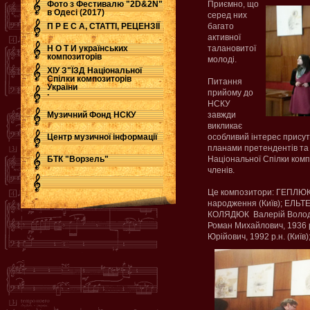
Фото з Фестивалю "2D&2N"
Приємно, що
в Одесі (2017)
серед них
П Р Е С А, СТАТТІ, РЕЦЕНЗІЇ
багато
активної
Н О Т И українських
талановитої
композиторів
молоді.
ХІУ З"ЇЗД Національної
Спілки композиторів
Питання
України
.
прийому до
НСКУ
Музичний Фонд НСКУ
завжди
викликає
Центр музичної інформації
особливий інтерес присутн
планами претендентів та 
БТК "Ворзель"
Національної Спілки комп
членів.
Це композитори: ГЕПЛЮК 
народження (Київ); ЕЛЬТЕК
КОЛЯДЮК Валерій Володи
Роман Михайлович, 1936 
Юрійович, 1992 р.н. (Київ)