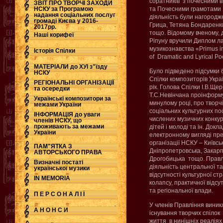
соратників з почесними в
ЗВІТ ПРО ТВОРЧІ ЗАХОДИ
НСКУ за Програмою
та Почесними грамотами М
надання соціальних послуг
діяльність були нагородж
.
громаді Києва у 2016-
Грица, Тетяна Бондаренко
2017рр.
тощо. Відомому вченому, 
Наші корифеї
Ріпуну вручили Диплом ла
музикознавства «Primus in
Історія Спілки
of Dramatic and Lyrical Po
МАТЕРІАЛИ до ХУІ з"їзду
Було підведено підсумки 
НСКУ
Спілки композиторів Украї
РЕГІОНАЛЬНІ ОРГАНІЗАЦІЇ
рік. Голова Спілки І.В.Щ
та осередки
Т.С.Невінчана проінформу
Українські композитори за
минулому році, про твор
межами України
соціальних культурних пос
ІНФОРМАЦІЯ до уваги
числених музичних конкур
членів НСКУ, що
проживають за межами
дітей і молоді та ін. Докл
України
електронному вигляді пр
організації НСКУ – Київськ
ПАМ"ЯТКА З
Дніпропетровська, Закарп
АВТОРСЬКОГО ПРАВА
Дрогобицька тощо. Правл
Визначні постаті
діяльність центральної та
української музики
відсутності культурної ст
IN MEMORIA
колапсу, практичної відсу
та регіональної влади.
П Е Р С О Н А Л І Ї
У членів Правління вини
А Н О Н С И
існування творчих спілок 
життя в нинішніх реаліях 