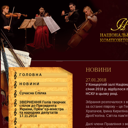
НОВИНИ
Г О Л О В Н А
27.01.2018
Н О В И Н И
У Концертній залі Націон
січня 2018 р. відбулося
Сучасна Cпілка
НСКУ в цьому році.
Зібрання розпочалося з в
ЗВЕРНЕННЯ Голів творчих
спілок до Президента
за останні півроку – це Г
України, Прем"єр-міністра
Храпачов, Ірина Кириліна
.
та народних депутатів
Дроб’язгіна. Світла пам’
17.11.2014
Далі члени Правління з в