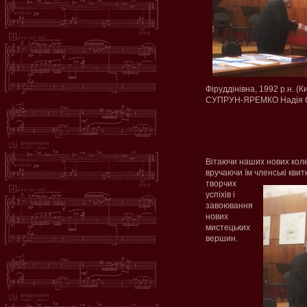
Фіруддінівна, 1992 р.н. (
СУПРУН-ЯРЕМКО Надія Они
Вітаючи наших нових колег
вручаючи їм членські квит
творчих
успіхів і
завоювання
нових
мистецьких
вершин.