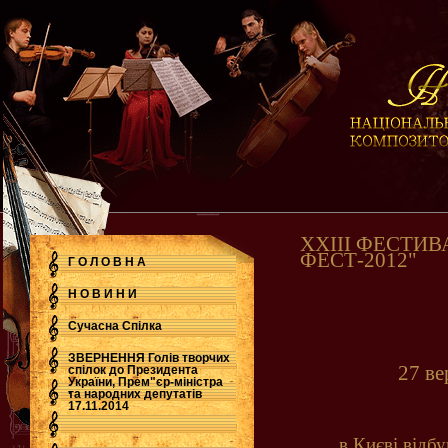
ХХІІI ФЕСТИВ
ФЕСТ-2012"
Г О Л О В Н А
Н О В И Н И
Сучасна Cпілка
ЗВЕРНЕННЯ Голів творчих
27 ве
спілок до Президента
України, Прем"єр-міністра
.
та народних депутатів
17.11.2014
в Києві відб