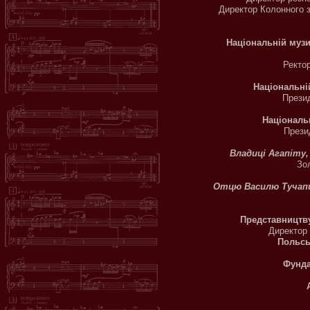
Директор Колонного 
Національній музи
Ректо
Національні
Прези
Національ
Прези
Владиці Агапіту,
Зо
Отцю Василю Тучап
Представництву
Директор
Польсь
Фунда