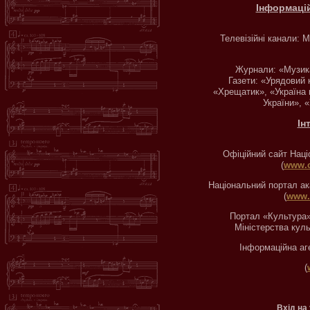
Інформаці
Телевізійні канали: 
Журнали: «Музика
Газети: «Урядовий 
«Хрещатик», «Україна 
України», 
Ін
Офіційний сайт Наці
(
www.c
Національний портал ак
(
www.
Портал «Культура»
Міністерства куль
Інформаційна аге
(
Вхід на