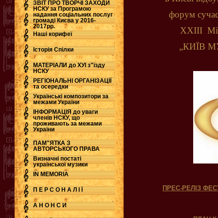
ЗВІТ ПРО ТВОРЧІ ЗАХОДИ
НСКУ за Програмою
форум сучас
надання соціальних послуг
.
громаді Києва у 2016-
2017рр.
ХХІІІ Мі
Наші корифеї
„КИЇВ МУ
Історія Спілки
МАТЕРІАЛИ до ХУІ з"їзду
НСКУ
РЕГІОНАЛЬНІ ОРГАНІЗАЦІЇ
та осередки
Українські композитори за
межами України
ІНФОРМАЦІЯ до уваги
членів НСКУ, що
проживають за межами
України
ПАМ"ЯТКА З
АВТОРСЬКОГО ПРАВА
Визначні постаті
української музики
IN MEMORIA
ПРЕС-РЕЛІЗ Ф
П Е Р С О Н А Л І Ї
А Н О Н С И