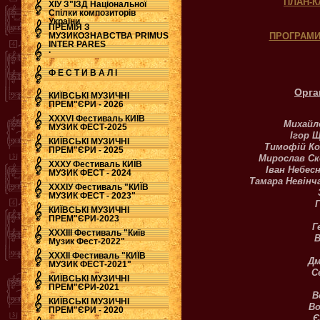
ПЛАН-
ХІУ З"ЇЗД Національної
Спілки композиторів
України
ПРЕМІЯ З
МУЗИКОЗНАВСТВА PRIMUS
ПРОГРАМИ
INTER PARES
.
Ф Е С Т И В А Л І
Орга
КИЇВСЬКІ МУЗИЧНІ
ПРЕМ"ЄРИ - 2026
ХХХVI Фестиваль КИЇВ
Михайл
МУЗИК ФЕСТ-2025
Ігор 
КИЇВСЬКІ МУЗИЧНІ
Тимофій Ко
ПРЕМ"ЄРИ - 2025
Мирослав Ск
ХХХУ Фестиваль КИЇВ
Іван Небес
МУЗИК ФЕСТ - 2024
Тамара Невінч
ХХХІУ Фестиваль "КИЇВ
МУЗИК ФЕСТ - 2023"
КИЇВСЬКІ МУЗИЧНІ
ПРЕМ"ЄРИ-2023
Г
ХХХІІІ Фестиваль "Київ
В
Музик Фест-2022"
ХХХІІ Фестиваль "КИЇВ
Дм
МУЗИК ФЕСТ-2021"
С
КИЇВСЬКІ МУЗИЧНІ
ПРЕМ"ЄРИ-2021
В
КИЇВСЬКІ МУЗИЧНІ
Во
ПРЕМ"ЄРИ - 2020
Є