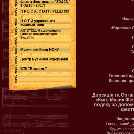
Фото з Фестивалю "2D&2N"
в Одесі (2017)
П Р Е С А, СТАТТІ, РЕЦЕНЗІЇ
Над ф
Н О Т И українських
композиторів
Мирослав 
ХІУ З"ЇЗД Національної
Спілки композиторів
Т
України
.
Музичний Фонд НСКУ
С
Центр музичної інформації
БТК "Ворзель"
Головний ад
Керівник пр
Дирекція та Орга
«Київ Музик Фе
подяку за допомо
фест
Націонал
Генеральний д
Художній кер
Директор-розп