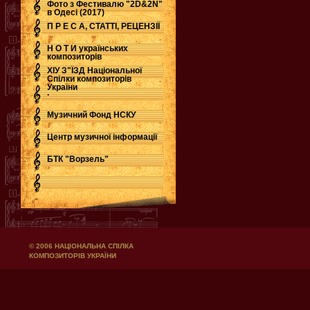
Фото з Фестивалю "2D&2N"
в Одесі (2017)
П Р Е С А, СТАТТІ, РЕЦЕНЗІЇ
Н О Т И українських
композиторів
ХІУ З"ЇЗД Національної
Спілки композиторів
України
.
Музичний Фонд НСКУ
Центр музичної інформації
БТК "Ворзель"
© 2006 НАЦІОНАЛЬНА СПІЛКА
КОМПОЗИТОРІВ УКРАЇНИ