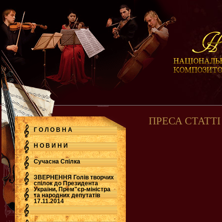
ПРЕСА СТАТТІ
Г О Л О В Н А
Н О В И Н И
Сучасна Cпілка
ЗВЕРНЕННЯ Голів творчих
спілок до Президента
України, Прем"єр-міністра
.
та народних депутатів
17.11.2014