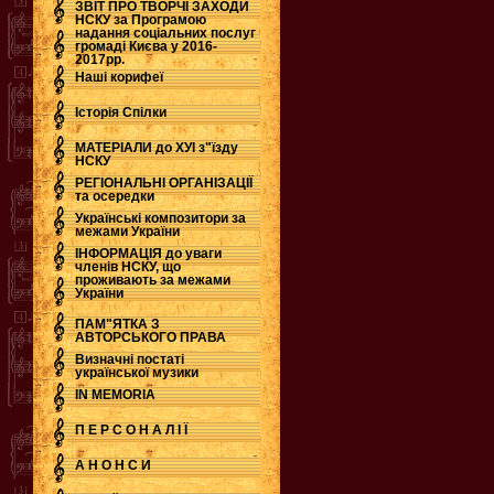
ЗВІТ ПРО ТВОРЧІ ЗАХОДИ
НСКУ за Програмою
надання соціальних послуг
.
громаді Києва у 2016-
2017рр.
Наші корифеї
Історія Спілки
МАТЕРІАЛИ до ХУІ з"їзду
НСКУ
РЕГІОНАЛЬНІ ОРГАНІЗАЦІЇ
та осередки
Українські композитори за
межами України
ІНФОРМАЦІЯ до уваги
членів НСКУ, що
проживають за межами
України
ПАМ"ЯТКА З
АВТОРСЬКОГО ПРАВА
Визначні постаті
української музики
IN MEMORIA
П Е Р С О Н А Л І Ї
А Н О Н С И