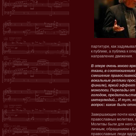
партитуре, как задумыва
к публике, а публика к оп
направление движения.
В опере очень много яр
ткани, в соотношениях
смешение православной 
вокальные реплики про
финале), яркий эффект
монологи. Перепады от
голодом, предательст
интерлюдий... И тут, к
вопрос: какие были отн
Завершающие почти кажд
православных молитвах, п
Молитвы были для него н
личным, обращением к Бог
православные люди вдруг