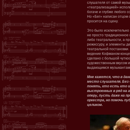
слушателя от самой музы
«театрализацией» исполн
богаче и глубже любого 
Но «Бег» написан отцом о
просится на сцену.
Это было исключительно
не просто традиционное 
либо театральности, а п
режиссуру, и элементы д
театральной постановки.
видение Кофманом конце
сделано с большой чуткос
художественным вкусом и
выдающимся музыканта
Мне кажется, что в дан
место слушателя. Без 
понять, кто есть кто и
выстроенных в ряд на 
оперу, пусть даже на п
оркестра, но помочь пу
целиком.