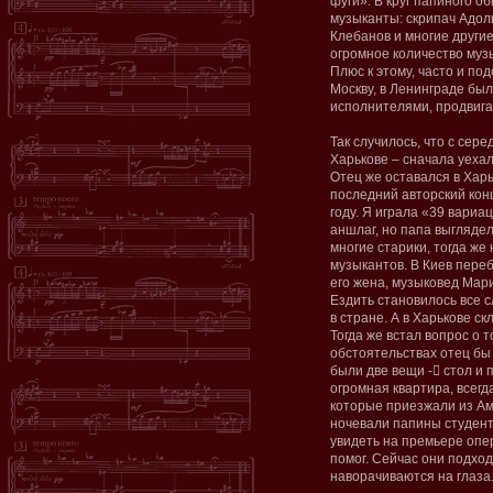
фуги». В круг папиного о
музыканты: скрипач Адол
Клебанов и многие други
огромное количество муз
Плюс к этому, часто и под
Москву, в Ленинграде был
исполнителями, продвига
Так случилось, что с сере
Харькове – сначала уехал
Отец же оставался в Харь
последний авторский конц
году. Я играла «39 вариац
аншлаг, но папа выгляде
многие старики, тогда ж
музыкантов. В Киев пере
его жена, музыковед Мар
Ездить становилось все 
в стране. А в Харькове 
Тогда же встал вопрос о т
обстоятельствах отец бы
были две вещи -﷓ стол и 
огромная квартира, всегд
которые приезжали из Аме
ночевали папины студент
увидеть на премьере опер
помог. Сейчас они подход
наворачиваются на глаза