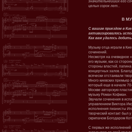
значительнейших его со
целых сорок лет...
В М
С вашим приездом в Кие
активизировалось испо
Как вам удалось добит
Музыку отца играли в Кие
сочинений.
Несмотря на очевидное «
его музыки, как со сторон
стороны властей, папина
концертных залов. Благо
всячески отстаивали твор
Много киевских премьер 
который еще в начале 70
Москве авторскую пластин
музыку Роман Кофман.
Звучали сочинения в исп
управлением Виктора Ико
исполнения пианисты Иг
творческий контакт был 
скрипачом Богодаром Ко
С первых же исполнений 