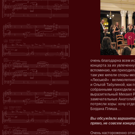
очень благодарна всем и
концерта за их увлеченн
вспоминаю, как приходила
там уже кипели споры м
«Люськой» - великолепн
и Ольгой Табулиной, как п
собранными приходили на
выразительный Михаил Ра
замечательные Анатолий 
потрясли хоры: хочу отд
Богдана Плиша....
Вы обсуждали варианты
прямо, не совсем конце
Очень настороженно отно