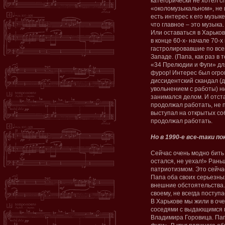
категорически не хотел с
«околомузыкальном», не и
есть интерес к его музык
что главное – это музыка. 
Или оставаться в Харьков
в конце 60-х- начале 70-х
гастролировавшие по все
Западе. (Папа, как раз в
«34 Прелюдии и Фуги» дл
фурор! Интерес был огро
диссидентский скандал (д
увольнением с работы) ни
занимался делом. И отста
продолжал работать, не п
выступал на открытых со
продолжал работать.
Но в 1990-е все-таки по
Сейчас очень модно бить с
остался, не уехал!» Рань
патриотизмом. Это сейчас
Папа оба своих серьезны
внешние обстоятельства.
своему, не всегда поступа
В Харькове мы жили в оче
соседями с выдающимся м
Владимира Горовица. Пап