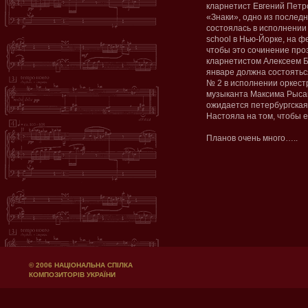
кларнетист Евгений Петр
«Знаки», одно из послед
состоялась в исполнении 
school в Нью-Йорке, на ф
чтобы это сочинение проз
кларнетистом Алексеем Б
январе должна состоятьс
№ 2 в исполнении оркест
музыканта Максима Рысан
ожидается петербургская
Настояла на том, чтобы е
Планов очень много…..
© 2006 НАЦІОНАЛЬНА СПІЛКА
КОМПОЗИТОРІВ УКРАЇНИ