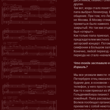
Десятников, пианист Оле
другие.
Так вот, когда стало поня
папа выбрал Ленинград. 
общение. При том, что Л
не Москва. В Москву стек
прижиться было намного л
закрытый. Но так как отца
был «открыт».
Как только папа приехал
председателем местного 
авторский концерт. Пото
симфонии в Большом зал
Конечно, любой переезд –
периода не стало «начал
Что тогда заставило е
Израиль?
Мы все уезжали вместе: п
Петербурге отец оказалс
будние дни, в основном 
телефон, у него просто н
Как-то к нам приехал из 
Гольденвейзера пианист 
покойный. Папа рассказы
Волков пообещал организ
прихватив с собой некот