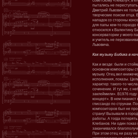
советскому «лекалу», в е
пытались не переступать 
Дмитрий Львович не тольк
творческие поиски отца.
нападок со стороны конс
для папы кем-то гораздо
относился к Валентину Би
консерватории у моего па
и учитель не перезванива
Львовича.
Как музыку Бибика в нач
Как и везде: были и стойк
основном композиторы ст
музыку. Отец вел книжечку
исполнения, показы. Цел
характер: такого-то числ
сочинение. И тут же, с н
заклеймили». В1976 году
концерт». В нем пианист 
глиссандо по струнам. По
композиторов был не про
страну! Вызывали в город
работы. А тогда потерять
Клебанов. Ни один показ
заканчивался благополуч
При этом отец ни разу не