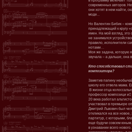
в программу включает то
современных авторов. Не
они хотят в нем найти, ск
моде...
Но Валентин Бибик – ком
принадлежащий к кругу 
имен. На мой взгляд, это
не занимался устройство
правило, исполнители са
нотами…
Моя же задача, которую я
звучала – а дальше, она 
Кто способствовал ста
композитора?
Заметив папину необычай
школу его отвела мама. Е
В жизни отца колоссальн
профессор композици и﷓ 
20 века работал альтисто
участвовал в премьере о
Дмитрий Львович был че
откликался на все новое
партитур, с которыми, бл
еще будучи совсем юным.
в узнавании всего нового