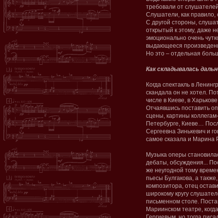
требовали от слушателей
Слушатели, как правило, 
С другой стороны, слуша
открытый к этому, даже не
эмоционально очень чутк
выдающееся произведен
Но это – отдельная боль
Как складывалась даль
Когда спектакль в Ленинг
скандала он не хотел. По
числе в Киеве, в Харькове
Отчаявшись поставить оп
сцены, картины коллегам
Петербурге, Киеве… Пос
Сергеевна Зинькевич и го
самое сказала и Марина 
Музыка оперы становилас
дебаты, обсуждения... По
же неугодной тому врем
пьесы Булгакова, а также
композитора, отец остав
широкому кругу слушател
письменном столе. Поста
Мариинском театре, когд
Гергиевым, но тогда писа