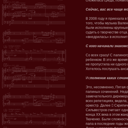
сложилась среда, появила
Сейчас, вас все чаще м
В 2008 году я приехала в
того, чтобы музыка Вале
были исполнены крупные
судить о творчестве отца
«внедрилась» в исполнит
С кого начинали знаком
Со всех сразу! С папиног
ребенком. В это же врем
не пропустила ни одного
Хотелось послушать ансам
Ис
полнение каких сочи
Это, несомненно, Пятая
папиных сочинений. Неда
замечательного дирижер
всех репетициях, видела,
оркестр. Далее ﷓ Скрипи
Сильвестров считает од
конца ХХ века в этом жан
Ткаченко. Были сложност
папа в последние годы жи