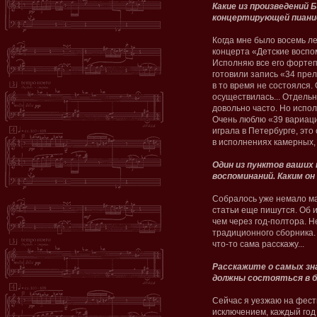
Какие из произведений 
концертирующей пиани
Когда мне было восемь л
концерта «Детские воспо
Исполняю все его фортеп
готовили запись «34 прел
в то время не состоялся. 
осуществилась... Отдельн
довольно часто. Но испол
Очень люблю «39 вариаций
играла в Петербурге, эт
в исполнениях камерных,
Один из пунктов ваших 
воспоминаний. Каким он
Собралось уже немало ма
статьи еще пишутся. Об 
чем через год-полтора. Н
традиционного сборника.
что-то сама расскажу...
Расскажите о самых зн
должны состояться в б
Сейчас я уезжаю на фести
исключением, каждый год