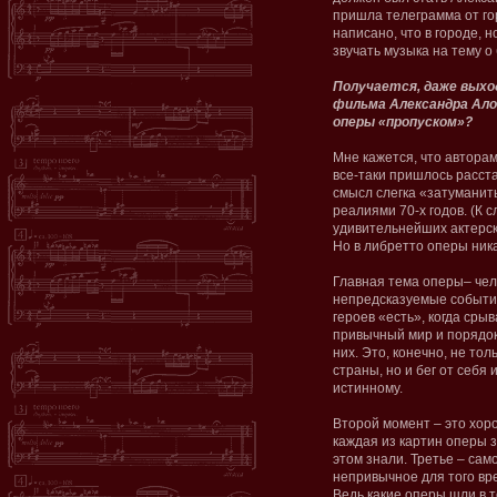
пришла телеграмма от го
написано, что в городе,
звучать музыка на тему о
Получается, даже выход
фильма Александра Ало
оперы «пропуском»?
Мне кажется, что автора
все-таки пришлось расста
смысл слегка «затуманить»
реалиями 70-х годов. (К с
удивительнейших актерск
Но в либретто оперы ника
Главная тема оперы– че
непредсказуемые события
героев «есть», когда сры
привычный мир и порядок
них. Это, конечно, не то
страны, но и бег от себя 
истинному.
Второй момент – это хор
каждая из картин оперы 
этом знали. Третье – сам
непривычное для того вр
Ведь какие оперы шли в т