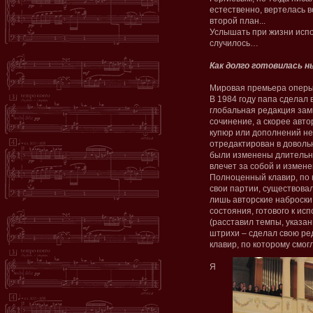
естественно, вертелась в
второй план...
Услышать при жизни испо
случилось…
Как долго готовилась 
Мировая премьера оперы 
В 1984 году папа сделал
глобальная редакция зам
сочинение, а скорее авт
купюр или дополнений не
отредактирован в доволь
были изменены длительно
влечет за собой и измене
Полноценный клавир, по 
свои партии, существовал
лишь авторские наброски
состояния, готового к ис
(расставил темпы, указа
штрихи – сделал свою ре
клавир, по которому смог
Я