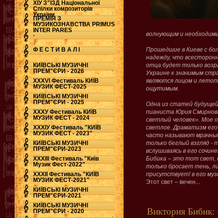
ХІУ З"ЇЗД Національної
Спілки композиторів
України
ПРЕМІЯ З
МУЗИКОЗНАВСТВА PRIMUS
INTER PARES
.
волнующим и необходим
Ф Е С Т И В А Л І
Прошедшие в Киеве с бо
надежду, что всесторон
КИЇВСЬКІ МУЗИЧНІ
отца будет только возр
ПРЕМ"ЄРИ - 2026
Украине к значимым стр
ХХХVI Фестиваль КИЇВ
являются лицом и летоп
МУЗИК ФЕСТ-2025
ощутимым.
КИЇВСЬКІ МУЗИЧНІ
ПРЕМ"ЄРИ - 2025
Одна из статей будущей
ХХХУ Фестиваль КИЇВ
пианиста Юрия Смирнов
МУЗИК ФЕСТ - 2024
светлый человек». Мое 
ХХХІУ Фестиваль "КИЇВ
светлое. Драматизм его
МУЗИК ФЕСТ - 2023"
часто называют мрачным,
КИЇВСЬКІ МУЗИЧНІ
только беглый взгляд - 
ПРЕМ"ЄРИ-2023
вслушиваясь в его сочин
ХХХІІІ Фестиваль "Київ
Бибика – это тот свет, 
Музик Фест-2022"
только бросает тень, ли
ХХХІІ Фестиваль "КИЇВ
присутствует! в его муз
МУЗИК ФЕСТ-2021"
Этот свет – вечен...
КИЇВСЬКІ МУЗИЧНІ
ПРЕМ"ЄРИ-2021
КИЇВСЬКІ МУЗИЧНІ
Виктория Бибик: 
ПРЕМ"ЄРИ - 2020