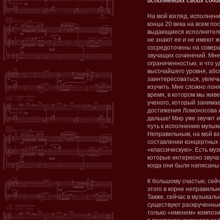
исполнениях своих сочин
На мой взгляд, исполнен
конца 20 века на всем по
выдающиеся исполнители 
не знают ее и не имеют 
сосредоточены на соверш
звучащих сочинений. Мне
ограниченностью, и что у
высочайшего уровня, абс
заинтересоваться, увлеч
изучить. Мне сложно поня
время, в котором мы живе
ученого, который занимае
достижения Ломоносова и
дальше! Мир уже звучит ин
путь к исполнению музык
Неправильным, на мой вз
составлении концертных
«классическую». Есть муз
которые интересно звучат
когда они были написаны
К большому счастью, сей
этого в корне неправильн
Также, сейчас в музыкальн
существуют раскрученные
только «именем» компози