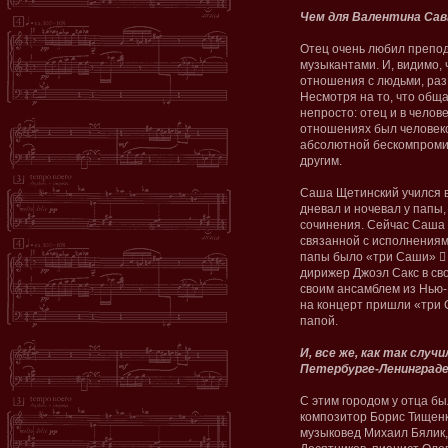
Чем для Валентина Сав
Отец очень любил препо
музыкантами. И, видимо, 
отношения с людьми, раз 
Несмотря на то, что обща
непросто: отец и в челов
отношениях был человеко
абсолютной бескомпромис
другим.
Саша Щетинский учился в
дневал и ночевал у папы,
сочинения. Сейчас Саша м
связанной с исполнениям
папы было «три Саши» ﷓ 
дирижер Джоэл Сакс в сво
своим ансамблем из Нью-
на концерт пришли «три 
папой.
И, все же, как так случи
Петербурге-Ленинград
С этим городом у отца бы
композитор Борис Тищенк
музыковед Михаил Бялик,