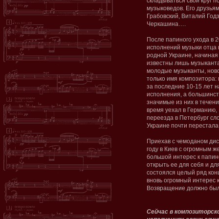
складываться свой круг п
музыковедов. Его друзья
Грабовский, Виталий Год
Черкашина….
После папиного ухода в 2
исполнений музыки отца п
родной Украине, начиная 
известны лишь музыканта
молодые музыканты, нов
только имя композитора: 
за последние 10-15 лет 
исполнения, а большинст
значимые из них в течени
время уехал в Германию, 
переезда в Петербург сло
Украине почти перестала 
Приехав с чемоданом диск
году в Киев с огромным 
большой интерес к папин
открыть ее для себя и дл
состоялся целый ряд кон
вновь огромный интерес к
Возвращение должно был
Сейчас в композиторск