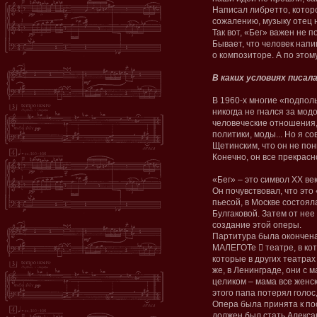
Написал либретто, которо
сожалению, музыку отец
Так вот, «Бег» важен не п
Бывает, что человек нап
о композиторе. А по это
В каких условиях писал
В 1960-х многие «подпол
никогда не гнался за мод
человеческие отношения,
политики, моды... Но я с
Щетинским, что он не пон
Конечно, он все прекрасн
«Бег» – это символ ХХ ве
Он почувствовал, что это
пьесой, в Москве состоял
Булгаковой. Затем от не
создание этой оперы.
Партитура была окончена 
МАЛЕГОТе ﷓ театре, в ко
которые в других театра
же, в Ленинграде, они с 
целиком – мама все женск
этого папа потерял голос
Опера была принята к по
должен был стать Алекса