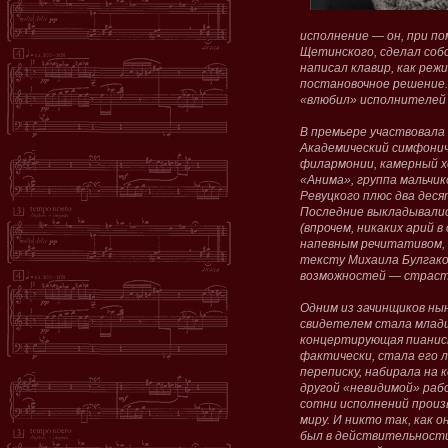
исполнение — он, при п
Щетинского, сделал соб
написал клавир, как ре
постановочное решение. 
«влюбил» исполнителей 
В премьере участвовала
Академический симфони
филармонии, камерный хо
«Анима», группа мальчи
Ревуцкого плюс два деся
Последние выкладывались
(впрочем, никаких арий в
напевным речитативом,
тексту Михаила Булгаков
возможностей — страстн
Одним из зачинщиков ны
свидетелем стала младш
концертирующая пианист
фактически, стала его 
переписку, набирала на
другой «невидимой» раб
сотни исполнений произ
миру. И никто так, как о
был в действительности