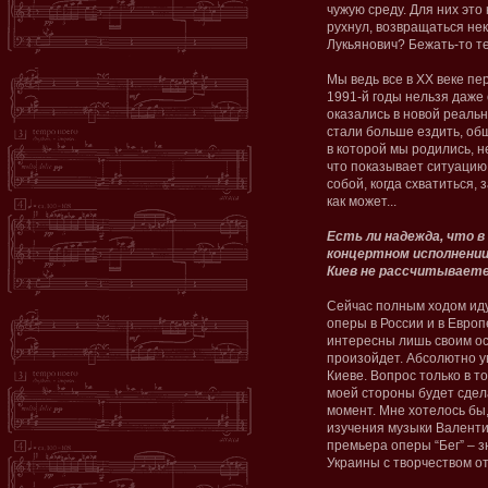
чужую среду. Для них это
рухнул, возвращаться нек
Лукьянович? Бежать-то те
Мы ведь все в ХХ веке пе
1991-й годы нельзя даже 
оказались в новой реальн
стали больше ездить, общ
в которой мы родились, не
что показывает ситуацию,
собой, когда схватиться,
как может...
Есть ли надежда, что в
концертном исполнении,
Киев не рассчитывает
Сейчас полным ходом иду
оперы в России и в Европе
интересны лишь своим ос
произойдет. Абсолютно ув
Киеве. Вопрос только в то
моей стороны будет сдел
момент. Мне хотелось бы
изучения музыки Валенти
премьера оперы “Бег” – з
Украины с творчеством о