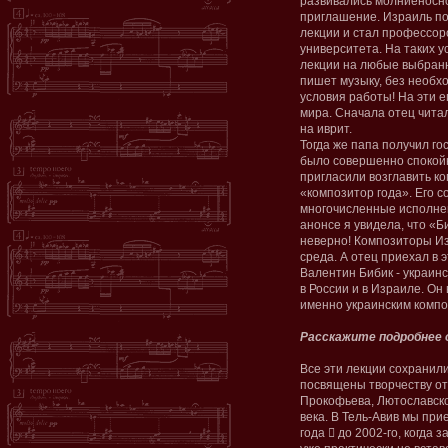
развивались молниеносно
приглашение. Израиль по
лекции и стал профессор
университета. На таких у
лекции на любые выбранн
пишет музыку, без необх
условия работы! На эти е
мира. Сначала отец читал
на иврит.
Тогда же папа получил г
было совершенно спокойно
пригласили возглавить к
«композитор года». Его с
многочисленные исполнен
анонсе я увидела, что «Б
неверно! Композиторы И
среда. А отец приехал в
Валентин Бибик - украин
в России и в Израиле. Он
именно украинским комп
Расскажите подробнее 
Все эти лекции сохранили
посвящены творчеству от
Прокофьева, Лютославско
века. В Тель-Авив мы прие
года ﷓ до 2002-го, когда 