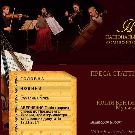
ПРЕСА СТАТТІ
Г О Л О В Н А
Н О В И Н И
Сучасна Cпілка
ЮЛИЯ БЕНТЯ. Б
"Музыка 
ЗВЕРНЕННЯ Голів творчих
спілок до Президента
України, Прем"єр-міністра
.
та народних депутатів
17.11.2014
Виктория Бибик:
2010 год, который подхо