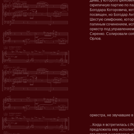
Дима, у которого феноме
скрипичную партию по пар
Богодара Которовича, кот
посвящен, но Богодар Ант
Шестую симфонию, котор
папиным сочинением, ис
оркестр под управление
Сиренко. Солировали соп
Орлов.
оркестра, не звучавшие в
...Когда я встретилась с
предложила ему исполнит