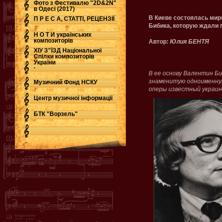
Фото з Фестивалю "2D&2N"
в Одесі (2017)
В Киеве состоялась мир
П Р Е С А, СТАТТІ, РЕЦЕНЗІЇ
Бибика, которую ждали п
Н О Т И українських
композиторів
Автор:
Юлия БЕНТЯ
ХІУ З"ЇЗД Національної
Спілки композиторів
України
.
В ее основу Валентин Би
знаменитую одноименную
Музичний Фонд НСКУ
оперы известный украинс
Центр музичної інформації
БТК "Ворзель"