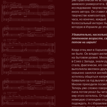
уже практически не встав
авивского университета.
исследование творчества,
иного автора. Он ставил 
творчестве композитора.
часа, но конечно, каждый
Колоссальный интерес бы
которую в Израиле до это
Удивительно, насколько
почтенном возрасте, см
потом на иврит!
Когда отец жил в Харьков
не было. Он владел англи
на бытовом уровне. Мног
в Союз с Запада, знали ру
стала, фактически, его с
выполняла миллион други
серьезно занялся англий
хотелось общаться напря
буквально за год выучил и
Многие приходили посмот
Теперь уже сложно говори
папа потом уехал бы чита
ему этого хотелось. Отту
немецкую стипендию отца
подождать. А с Израилем