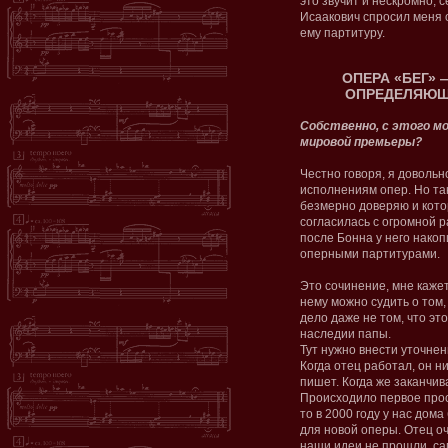
это звучит и нескромно, 
Исаакович спросил меня 
ему партитуру.
ОПЕРА «БЕГ»
ОПРЕДЕЛЯЮЩ
Собственно, с этого м
мировой премьеры?
Честно говоря, я довольн
исполнениям опер. Но та
безмерно доверяю и кот
согласилась с огромной р
после Бонна у него нако
оперными партитурами.
Это сочинение, мне каже
нему можно судить о том,
дело даже не том, что эт
наследии папы.
Тут нужно внести уточнен
Когда отец работал, он ни
пишет. Когда же заканчив
Происходило первое прос
то в 2000 году у нас дом
для новой оперы. Отец оч
наши идеи не прошли, са