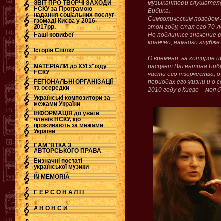
ЗВІТ ПРО ТВОРЧІ ЗАХОДИ
музыкантов и слушател
НСКУ за Програмою
Бибика.
надання соціальних послуг
.
Символическим поводом д
громаді Києва у 2016-
2017рр.
этом году, стал его 70-
Наші корифеї
Но подлинное значение в
конечно, намного глубже.
Історія Спілки
О времени, на которое п
МАТЕРІАЛИ до ХУІ з"їзду
расцвет Валентина Биби
НСКУ
части его творчества, о
РЕГІОНАЛЬНІ ОРГАНІЗАЦІЇ
периодах его жизни и о 
та осередки
2010 году в Киеве – моя
Українські композитори за
межами України
ІНФОРМАЦІЯ до уваги
членів НСКУ, що
проживають за межами
України
ПАМ"ЯТКА З
АВТОРСЬКОГО ПРАВА
Визначні постаті
української музики
IN MEMORIA
П Е Р С О Н А Л І Ї
А Н О Н С И