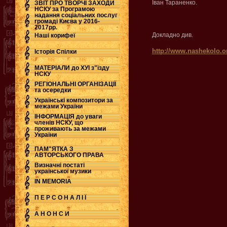
Іван Тараненко.
ЗВІТ ПРО ТВОРЧІ ЗАХОДИ
НСКУ за Програмою
надання соціальних послуг
.
громаді Києва у 2016-
2017рр.
Докладно див.
Наші корифеї
http://www.nashekolo.o
Історія Спілки
МАТЕРІАЛИ до ХУІ з"їзду
НСКУ
РЕГІОНАЛЬНІ ОРГАНІЗАЦІЇ
та осередки
Українські композитори за
межами України
ІНФОРМАЦІЯ до уваги
членів НСКУ, що
проживають за межами
України
ПАМ"ЯТКА З
АВТОРСЬКОГО ПРАВА
Визначні постаті
української музики
IN MEMORIA
П Е Р С О Н А Л І Ї
А Н О Н С И