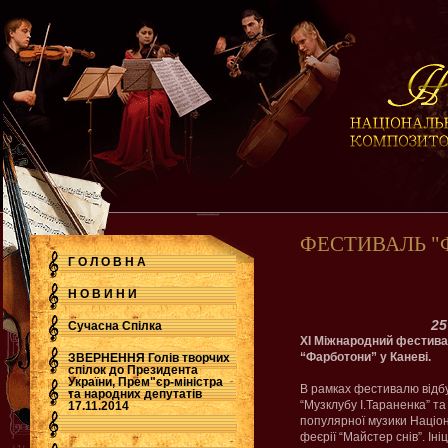
ФЕСТИВАЛЬ "
Г О Л О В Н А
Н О В И Н И
25
Сучасна Cпілка
ХІ Міжнародний фестивал
“Фарботони” у Каневі.
ЗВЕРНЕННЯ Голів творчих
спілок до Президента
України, Прем"єр-міністра
В рамках фестивалю відбу
.
та народних депутатів
“Музклубу І.Тараненка” т
17.11.2014
популярної музики Націон
феєрії “Майстер снів”. Ін