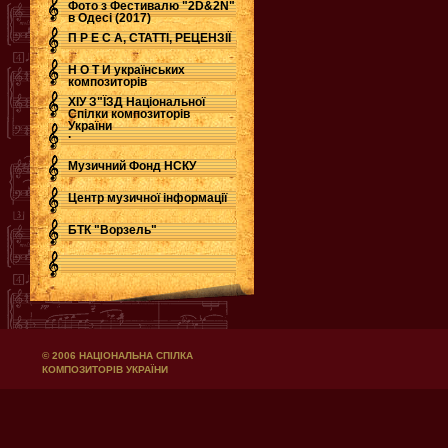
Фото з Фестивалю "2D&2N"
в Одесі (2017)
П Р Е С А, СТАТТІ, РЕЦЕНЗІЇ
Н О Т И українських
композиторів
ХІУ З"ЇЗД Національної
Спілки композиторів
України
.
Музичний Фонд НСКУ
Центр музичної інформації
БТК "Ворзель"
© 2006 НАЦІОНАЛЬНА СПІЛКА
КОМПОЗИТОРІВ УКРАЇНИ