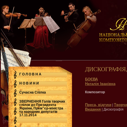
ДИСКОГРАФІЯ
Г О Л О В Н А
БОЄВА
Н О В И Н И
Наталія Іванівна
Композитор
Сучасна Cпілка
ЗВЕРНЕННЯ Голів творчих
Преса, відгуки
Творчи
спілок до Президента
|
України, Прем"єр-міністра
Видання
| Дискографія
.
та народних депутатів
17.11.2014