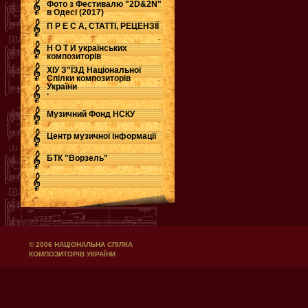
Фото з Фестивалю "2D&2N"
в Одесі (2017)
П Р Е С А, СТАТТІ, РЕЦЕНЗІЇ
Н О Т И українських
композиторів
ХІУ З"ЇЗД Національної
Спілки композиторів
України
.
Музичний Фонд НСКУ
Центр музичної інформації
БТК "Ворзель"
© 2006 НАЦІОНАЛЬНА СПІЛКА
КОМПОЗИТОРІВ УКРАЇНИ