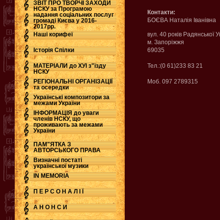
ЗВІТ ПРО ТВОРЧІ ЗАХОДИ
НСКУ за Програмою
Контакти:
надання соціальних послуг
.
БОЄВА Наталія Іванівна
громаді Києва у 2016-
2017рр.
Наші корифеї
вул. 40 років Радянської У
м. Запоріжжя
Історія Спілки
69035
МАТЕРІАЛИ до ХУІ з"їзду
Тел.:(0 61)233 83 21
НСКУ
РЕГІОНАЛЬНІ ОРГАНІЗАЦІЇ
Моб. 097 2789315
та осередки
Українські композитори за
межами України
ІНФОРМАЦІЯ до уваги
членів НСКУ, що
проживають за межами
України
ПАМ"ЯТКА З
АВТОРСЬКОГО ПРАВА
Визначні постаті
української музики
IN MEMORIA
П Е Р С О Н А Л І Ї
А Н О Н С И