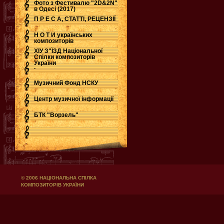
Фото з Фестивалю "2D&2N"
в Одесі (2017)
П Р Е С А, СТАТТІ, РЕЦЕНЗІЇ
Н О Т И українських
композиторів
ХІУ З"ЇЗД Національної
Спілки композиторів
України
.
Музичний Фонд НСКУ
Центр музичної інформації
БТК "Ворзель"
© 2006 НАЦІОНАЛЬНА СПІЛКА
КОМПОЗИТОРІВ УКРАЇНИ