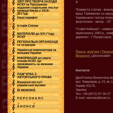
ЗВІТ ПРО ТВОРЧІ ЗАХОДИ
9'
НСКУ за Програмою
надання соціальних послуг
.
"Барвиста стрічка - вока
громаді Києва у 2016-
2017рр.
вірші Т.Шевченка та народ
Наші корифеї
Харківського театру опер
фортепіано - автор. - 25'
Історія Спілки
"Софія Київська" - симфо
звукозапису, 1983 р., сим
МАТЕРІАЛИ до ХУІ з"їзду
НСКУ
диригент - Г.Проваторов. -
РЕГІОНАЛЬНІ ОРГАНІЗАЦІЇ
та осередки
Українські композитори за
Преса, відгуки
Творчи
|
межами України
Видання
| Дискографія
ІНФОРМАЦІЯ до уваги
членів НСКУ, що
проживають за межами
України
Контакти:
ПАМ"ЯТКА З
АВТОРСЬКОГО ПРАВА
Дроб"язгіна Валентина Ів
вул. Тимурівців, д. 15, кв. 
Визначні постаті
української музики
Харків, 61170,
Україна
IN MEMORIA
Тел. +38 (0572) 67-30-27
E-mail: valentad@mail.ru
П Е Р С О Н А Л І Ї
А Н О Н С И