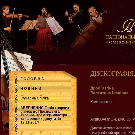
ДИСКОГРАФІЯ
Г О Л О В Н А
Дроб"язгіна
Н О В И Н И
Валентина Іванівна
Сучасна Cпілка
Композитор
ЗВЕРНЕННЯ Голів творчих
спілок до Президента
України, Прем"єр-міністра
.
та народних депутатів
АУДІОЗАПИСИ, ДИСКОГР
17.11.2014
Дивертисмент для камерно
симфонічний оркестр Харк