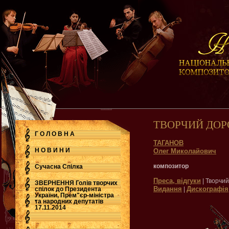
ТВОРЧИЙ ДОР
Г О Л О В Н А
ТАГАНОВ
Н О В И Н И
Олег Миколайович
композитор
Сучасна Cпілка
Преса, відгуки
| Творчий
ЗВЕРНЕННЯ Голів творчих
Видання
Дискографія
спілок до Президента
|
України, Прем"єр-міністра
.
та народних депутатів
17.11.2014