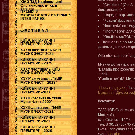
ХІУ З"ЇЗД Національної
"Смятіння" (Сл. А
Спілки композиторів
України
фортепіано (8' )
ПРЕМІЯ З
МУЗИКОЗНАВСТВА PRIMUS
"Народні картинки"
INTER PARES
"Краски" фортепіанн
.
"Фантазія" на тему
Ф Е С Т И В А Л І
"Trio funebre" для 
"Gnothi seauTON" д
КИЇВСЬКІ МУЗИЧНІ
Концертне рондо д
ПРЕМ"ЄРИ - 2026
Декілька дитячих хор
ХХХVI Фестиваль КИЇВ
МУЗИК ФЕСТ-2025
Обробки та перекладе
КИЇВСЬКІ МУЗИЧНІ
ПРЕМ"ЄРИ - 2025
Музика до театральни
ХХХУ Фестиваль КИЇВ
"Балада про королівс
МУЗИК ФЕСТ - 2024
- 1998
ХХХІУ Фестиваль "КИЇВ
"Синій птах" (М. Мете
МУЗИК ФЕСТ - 2023"
Преса, відгуки
| Тво
КИЇВСЬКІ МУЗИЧНІ
ПРЕМ"ЄРИ-2023
Видання
Дискогра
|
ХХХІІІ Фестиваль "Київ
Контакти:
Музик Фест-2022"
ХХХІІ Фестиваль "КИЇВ
ТАГАНОВ Олег Микол
МУЗИК ФЕСТ-2021"
Миколаїв,
КИЇВСЬКІ МУЗИЧНІ
вул. Спаська, 14/43
ПРЕМ"ЄРИ-2021
Тел. 8 (0512) 35-76-7
КИЇВСЬКІ МУЗИЧНІ
E-mail: ton@mksat.net
ПРЕМ"ЄРИ - 2020
ton.al.ru
Web: