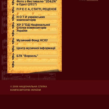
Фото з Фестивалю "2D&2N"
в Одесі (2017)
П Р Е С А, СТАТТІ, РЕЦЕНЗІЇ
Н О Т И українських
композиторів
ХІУ З"ЇЗД Національної
Спілки композиторів
України
.
Музичний Фонд НСКУ
Центр музичної інформації
БТК "Ворзель"
© 2006 НАЦІОНАЛЬНА СПІЛКА
КОМПОЗИТОРІВ УКРАЇНИ