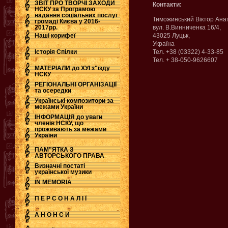
ЗВІТ ПРО ТВОРЧІ ЗАХОДИ
Контакти:
НСКУ за Програмою
надання соціальних послуг
.
Тиможинський Віктор Ана
громаді Києва у 2016-
2017рр.
вул. В.Винниченка 16/4,
Наші корифеї
43025 Луцьк,
Україна
Історія Спілки
Тел. +38 (03322) 4-33-85
Teл. + 38-050-9626607
МАТЕРІАЛИ до ХУІ з"їзду
НСКУ
РЕГІОНАЛЬНІ ОРГАНІЗАЦІЇ
та осередки
Українські композитори за
межами України
ІНФОРМАЦІЯ до уваги
членів НСКУ, що
проживають за межами
України
ПАМ"ЯТКА З
АВТОРСЬКОГО ПРАВА
Визначні постаті
української музики
IN MEMORIA
П Е Р С О Н А Л І Ї
А Н О Н С И