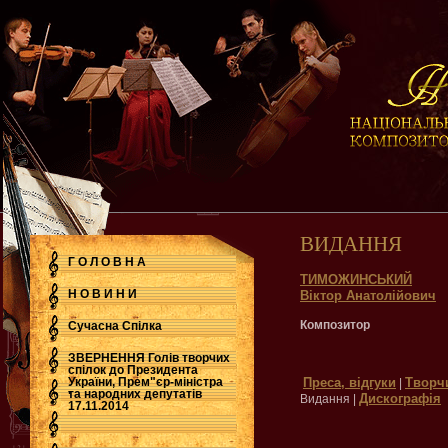
ВИДАННЯ
Г О Л О В Н А
ТИМОЖИНСЬКИЙ
Н О В И Н И
Віктор Анатолійович
Композитор
Сучасна Cпілка
ЗВЕРНЕННЯ Голів творчих
спілок до Президента
України, Прем"єр-міністра
Преса, відгуки
Творч
|
.
та народних депутатів
Дискографія
Видання |
17.11.2014