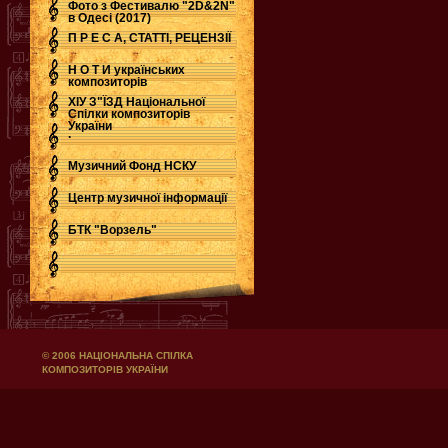
Фото з Фестивалю "2D&2N"
в Одесі (2017)
П Р Е С А, СТАТТІ, РЕЦЕНЗІЇ
Н О Т И українських
композиторів
ХІУ З"ЇЗД Національної
Спілки композиторів
України
.
Музичний Фонд НСКУ
Центр музичної інформації
БТК "Ворзель"
© 2006 НАЦІОНАЛЬНА СПІЛКА
КОМПОЗИТОРІВ УКРАЇНИ