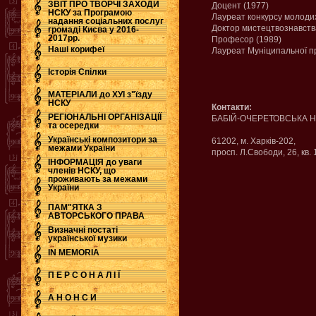
ЗВІТ ПРО ТВОРЧІ ЗАХОДИ
Доцент (1977)
НСКУ за Програмою
Лауреат конкурсу молодих
надання соціальних послуг
.
Доктор мистецтвознавств
громаді Києва у 2016-
2017рр.
Професор (1989)
Наші корифеї
Лауреат Муніципальної пре
Історія Спілки
МАТЕРІАЛИ до ХУІ з"їзду
НСКУ
Контакти:
РЕГІОНАЛЬНІ ОРГАНІЗАЦІЇ
БАБІЙ-ОЧЕРЕТОВСЬКА Не
та осередки
Українські композитори за
61202, м. Харків-202,
межами України
просп. Л.Свободи, 26, кв. 
ІНФОРМАЦІЯ до уваги
членів НСКУ, що
проживають за межами
України
ПАМ"ЯТКА З
АВТОРСЬКОГО ПРАВА
Визначні постаті
української музики
IN MEMORIA
П Е Р С О Н А Л І Ї
А Н О Н С И