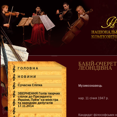
БАБІЙ-ОЧЕРЕ
ЛЕОНІДІВНА
Г О Л О В Н А
Н О В И Н И
Сучасна Cпілка
Музикознавець
ЗВЕРНЕННЯ Голів творчих
спілок до Президента
нар. 11 січня 1947 р.
України, Прем"єр-міністра
.
та народних депутатів
17.11.2014
Кандидат філософських н