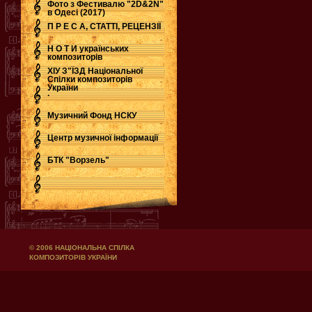
Фото з Фестивалю "2D&2N"
в Одесі (2017)
П Р Е С А, СТАТТІ, РЕЦЕНЗІЇ
Н О Т И українських
композиторів
ХІУ З"ЇЗД Національної
Спілки композиторів
України
.
Музичний Фонд НСКУ
Центр музичної інформації
БТК "Ворзель"
© 2006 НАЦІОНАЛЬНА СПІЛКА
КОМПОЗИТОРІВ УКРАЇНИ