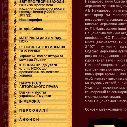
Нежданової (нині Одеськ
ЗВІТ ПРО ТВОРЧІ ЗАХОДИ
НСКУ за Програмою
державна музична академі
надання соціальних послуг
А.В. Нежданової) як музи
.
громаді Києва у 2016-
(клас проф. Р.М. Розенбер
2017рр.
року закінчила аспіранту
Наші корифеї
Київської державної консе
ім. П.І. Чайковського (нині 
Історія Спілки
Національна музична акад
професора Н.О. Герасимо
МАТЕРІАЛИ до ХУІ з"їзду
НСКУ
мистецтвознавства (1987)
З 1971 року викладає на к
РЕГІОНАЛЬНІ ОРГАНІЗАЦІЇ
та осередки
Одеської державної музичн
року на посаді доцента, з
Українські композитори за
межами України
курси - аналіз музичних тв
Головний напрямок науково
ІНФОРМАЦІЯ до уваги
членів НСКУ, що
композиторської творчості 
проживають за межами
нових форм музично-мовно
України
особливостей виконавсько
60 наукових статей, значн
ПАМ"ЯТКА З
АВТОРСЬКОГО ПРАВА
Учасниця численних міжн
конференцій та семінарів
Визначні постаті
української музики
музикознавчих видань.
Член Національної Спілки 
IN MEMORIA
Основні музикознавчі пр
П Е Р С О Н А Л І Ї
А Н О Н С И