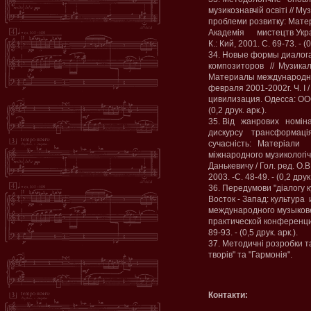
музикознавчій освіті // Му
проблеми розвитку: Мат
Академія мистецтв України
К.: Кий, 2001. С. 69-73. - (0
34. Новые формы диалог
композиторов // Музика
Материалы международно
февраля 2001-2002г. Ч. І 
цивилизация. Одесса: ООО 
(0,2 друк. арк.).
35. Від жанрових номін
дискурсу трансформація
сучасність: Матеріали
міжнародного музикологіч
Данькевичу / Гол. ред. О.
2003. -С. 48-49. - (0,2 друк.
36. Передумови "діалогу ку
Восток - Запад: культур
международного музыкове
практической конференции 
89-93. - (0,5 друк. арк.).
37. Методичні розробки та
творів" та "Гармонія".
Контакти: