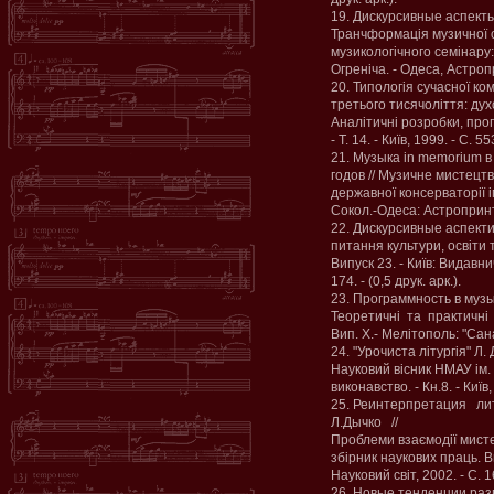
19. Дискурсивные аспект
Транчформація музичної ос
музикологічного семінару: З
Огреніча. - Одеса, Астропри
20. Типологія сучасної ко
третього тисячоліття: дух
Аналітичні розробки, проп
- Т. 14. - Київ, 1999. - С. 55
21. Музыка іn memorium в
годов // Музичне мистецтв
державної консерваторії ім
Сокол.-Одеса: Астропринт, 2
22. Дискурсивные аспекти
питання культури, освіти 
Випуск 23. - Київ: Видавн
174. - (0,5 друк. арк.).
23. Программность в муз
Теоретичні та практичні 
Вип. X.- Мелітополь: "Сана",
24. "Урочиста літургія" Л. 
Науковий вісник НМАУ ім. П
виконавство. - Кн.8. - Київ, 
25. Реинтерпретация л
Л.Дычко //
Проблеми взаємодії мистец
збірник наукових праць. Ви
Науковий світ, 2002. - С. 16
26. Новые тенденции раз