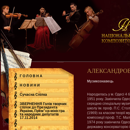
АЛЕКСАНДРОВ
Г О Л О В Н А
Музикознавець
Н О В И Н И
Народилась у м. Одесі 4 
Сучасна Cпілка
1951 року. Закінчила Оде
середню спеціальну музи
ЗВЕРНЕННЯ Голів творчих
спілок до Президента
школу ім. проф. П.С. Сто
України, Прем"єр-міністра
(1969) за класом теорії м
.
та народних депутатів
композиції проф. Т.С. Мал
17.11.2014
1974 року закінчила Одес
державну консерваторію і