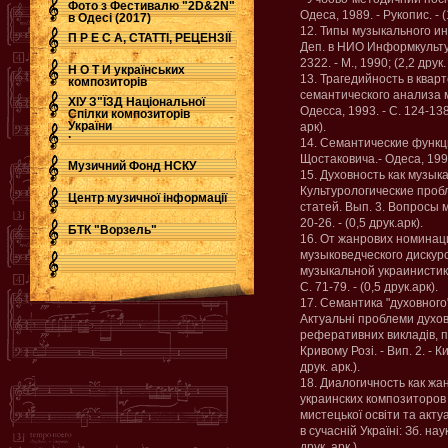
Фото з Фестивалю "2D&2N"
Одеса, 1989. - Рукопис. - (1
в Одесі (2017)
12. Типы музыкального и
П Р Е С А, СТАТТІ, РЕЦЕНЗІЇ
Деп. в НИО Информкультур
2322. - М., 1990; (2,2 друк.
Н О Т И українських
13. Трагедийность в квар
композиторів
семантического анализа м
ХІУ З"ЇЗД Національної
Одесса, 1993. - С. 124-13
Спілки композиторів
України
арк).
.
14. Семантические функц
Щостаковича.- Одеса, 1994.
Музичний Фонд НСКУ
15. Духовность как музык
Культурологические проб
Центр музичної інформації
статей. Вып. 3. Вопросы м
20-26. - (0,5 друк.арк).
БТК "Ворзель"
16. От жанрових номинац
музыковедческого дискурс
музыкальной украинистики:
С. 71-79. - (0,5 друк.арк).
17. Семантика "духовного"
Актуальні проблеми духов
реферативних викладів, по
Кривому Розі. - Вип. 2. - Ки
друк. арк.).
18. Диалогичность как жа
украинских композиторов 9
мистецької освіти та акту
в сучасній Україні: Зб. наук
друк. арк.).