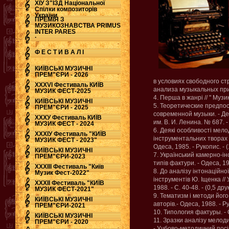
ХІУ З"ЇЗД Національної
Спілки композиторів
України
ПРЕМІЯ З
МУЗИКОЗНАВСТВА PRIMUS
INTER PARES
.
Ф Е С Т И В А Л І
КИЇВСЬКІ МУЗИЧНІ
ПРЕМ"ЄРИ - 2026
в условиях свободного ст
ХХХVI Фестиваль КИЇВ
анализа музыкальных призв
МУЗИК ФЕСТ-2025
4. Перша в жанрі // " Музика
КИЇВСЬКІ МУЗИЧНІ
5. Теоретические предпо
ПРЕМ"ЄРИ - 2025
современной музыки. - Д
ХХХУ Фестиваль КИЇВ
им. В. И. Ленина. № 687. - М
МУЗИК ФЕСТ - 2024
6. Деякі особливості мел
ХХХІУ Фестиваль "КИЇВ
інструментальних творах у
МУЗИК ФЕСТ - 2023"
Одеса, 1985. - Рукопис. - (
КИЇВСЬКІ МУЗИЧНІ
7. Український камерно-і
ПРЕМ"ЄРИ-2023
типів фактури. - Одеса, 198
ХХХІІІ Фестиваль "Київ
8. До аналізу інтонаційно
Музик Фест-2022"
інструментів Ю. Іщенка // 
ХХХІІ Фестиваль "КИЇВ
1988. - С. 40-48. - (0,5 друк
МУЗИК ФЕСТ-2021"
9. Тематизм і методи його
КИЇВСЬКІ МУЗИЧНІ
авторів.- Одеса, 1988. - Рук
ПРЕМ"ЄРИ-2021
10. Типология фактуры. - О
КИЇВСЬКІ МУЗИЧНІ
11. Зразки аналізу мелоди
ПРЕМ"ЄРИ - 2020
- Учбово-методичний посіб