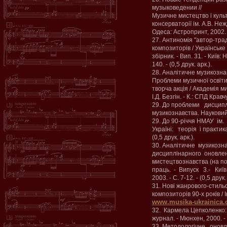
музыковедении //
Музичне мистецтво і куль
консерваторії ім. А.В. Неж
Одеса: Астропринт, 2002. - 
27. Антиномія "автор-трад
композиторів / Українськ
збірник. - Вип. 31. - Київ:
140. - (0,5 друк. арк.).
28. Аналітичне музикозна
Проблеми музичної освіти
творча акція / Академія м
І.Д. Безгін. - К.: СПД Кравчу
29. До проблеми дисципл
музикознавства. Науковий 
29. До 90-річчя НМАУ ім.
Україні: теорія і практика.
(0,5 друк. арк.).
30. Аналітичне музикозн
дисциплінарного оновленн
мистецтвознавства (на п
праць. - Випуск 3.- Київ
2003. - С. 7-12. - (0,5 друк.
31. Нові жанрового-стильо
композиторів 90-х років / 
www.musika-ukrainica.
32. Кармела Цепколенко: 
журнал. - Мюнхен, 2000. - (
33. Методологічне онов