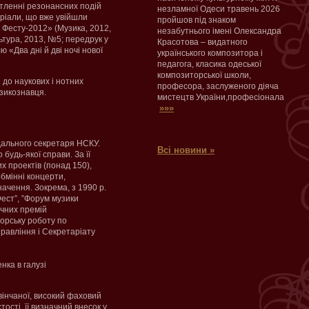
ітленні резонансних подій
незламної Одеси травень 2026
ріали, що вже увійшли
пройшов під знаком
 Фесту-2012» (Музика, 2012,
незабутнього імені Олександра
ьтура, 2013, №5; передрук у
Красотова – видатного
«Два дні й дві ночі нової
українського композитора і
педагога, класика одеської
композиторської школи,
 до наукових і нотних
професора, заслуженого діяча
узикознавця.
мистецтв України,професіонала
»»»
ідального секретаря НСКУ.
Всі новини »
будь-якої справи. За її
х проектів (понад 150),
обмінні концерти,
начення. Зокрема, з 1990 р.
Фест”, ”Форум музики
ичних премій
торську роботу по
и Правління і Секретаріату
нка в галузі
вінчаної, високий фаховий
тості, її визначний внесок у