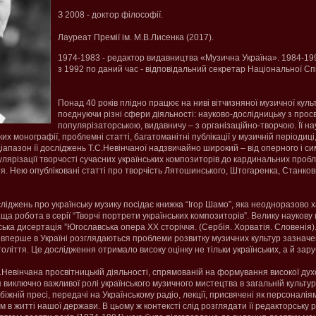
З 2008 - доктор філософії.
Лауреат Премії ім. М.В.Лисенка (2017).
1974-1983 - редактор видавництва «Музична Україна». 1984-1992
з 1992 по даний час - відповідальний секретар Національної Сп
Понад 40 років плідно працює на ниві вітчизняної музичної куль
поєднуючи різні сфери діяльності: науково-дослідницьку з прос
популярізаторською, видавничу – з організаційно-творчою. Її н
их монографії, проблемні статті, багатоманітні публікації у музичній періодиці,
іапазон її досліджень Т.С.Невінчаної надзвичайно широкий – від оперного і с
пулярізації творчості сучасних українських композиторів до кардинальних пробл
тя. Нею опубліковані статті про творчість Лятошинського, Штогаренка, Станко
ліджень про українську музику посідає книжка “Ігор Шамо”, яка неодноразово
ща робота в серії “Творчі портрети українських композиторів”. Велику наукову
ька дисертація ”Югославська опера ХХ сторіччя. (Сербія. Хорватія. Словенія)
й вперше в Україні розглядаються проблеми розвитку музичних культур зазначен
ліття. Це дослідження отримало високу оцінку не тільки українських, а й зару
С.Невінчана просвітницькій діяльності, спрямованій на формування високої дух
 виключно важливої ролі українського музичного мистецтва в загальній культурі 
убіжній пресі, передачі на Українському радіо, лекції, присвячені як персоналія
в житті нашої держави. В цьому ж контексті слід розглядати її редакторську 