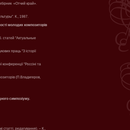
збірник «Отчий край».
ьтуры". К., 1987.
ності молодих композиторів
б. статей "Актуальные
укових праць "З історії
 конференції "Россіні та
позиторів (П.Владигеров,
дного симпозіуму.
і статті, редагування). – К.,