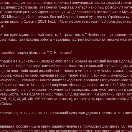
 в яких поєднуються аналітична, критична і популяризаторська складові у висв
– музичних фестивалів. На Премію представляються найбільш розгорнуті мате
ознавчо-публіцистичну «фестиваліану»: «Відображення у дзеркалі «Київ Музик
ХІХ Міжнародний фестиваль Два дні й дві ночі нової музики» (ж.Українська кул
ький простір Одеси», 2014, №1); «Музи не хочуть мовчати (20 років фестивалю 
3).
и, ще один музикознавчий жанр, майстром якого є Т.Невінчана – це передмови
омів тощо. Така фахова робота – важлива частина популяризаторської місії м
ізаційно-творча діяльність Т.С. Невінчаної.
 працює в Національній Спілці композиторів України на керівній посаді відпов
 її талант організатора, високий професіоналізм і справжній творчий підхід до 
авдяки невтомній праці розроблено і втілено в життя велику кількість мистецьки
оруми, концертні серії, ювілейні вечори, творчі зустрічі, конкурси, міжнародні 
конференції, семінари і багато інших заходів міжнародного і всеукраїнського з
ий член оргкомітетів провідних щорічних міжнародних фестивалів “Київ Музік 
ри сезону”, член різноманітних художніх і наглядових рад, журі галузевих муз
.Ревуцького, ім.А.Веделя та інш.) тощо. Слід відзначити її бездоганну організа
ІІ, ІХ, Х, ХІ, ХІІ, ХІІІ, ХІУ, ХУ позачергового), а також чітку організацію робот
 Спілки.
убліковані у 2012-2017 рр. Т.С.Невінчаній було присуджено Премію ім. М.В.Лисе
ідницька, просвітницька організаційно-творча та громадська діяльність Т.С.Не
ність обраній справі свідчать про незаперечну вагомість цієї мистецької особис