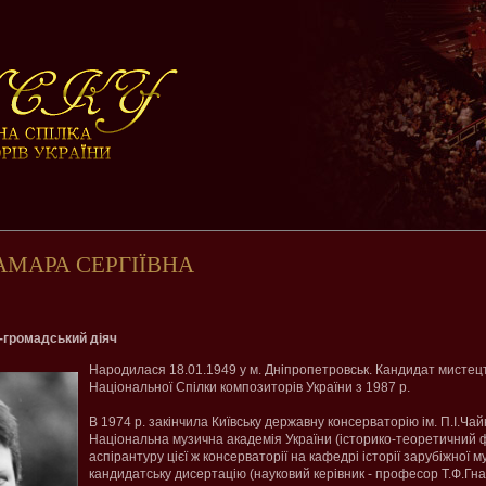
АМАРА СЕРГІЇВНА
-громадський діяч
Народилася 18.01.1949 у м. Дніпропетровськ. Кандидат мистец
Національної Спілки композиторів України з 1987 р.
В 1974 р. закінчила Київську державну консерваторію ім. П.І.Чайк
Національна музична академія України (історико-теоретичний фа
аспірантуру цієї ж консерваторії на кафедрі історії зарубіжної м
кандидатську дисертацію (науковий керівник - професор Т.Ф.Гнат