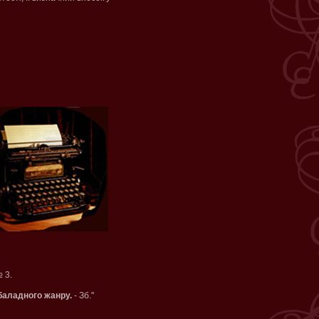
 3.
-баладного жанру.
- Зб."