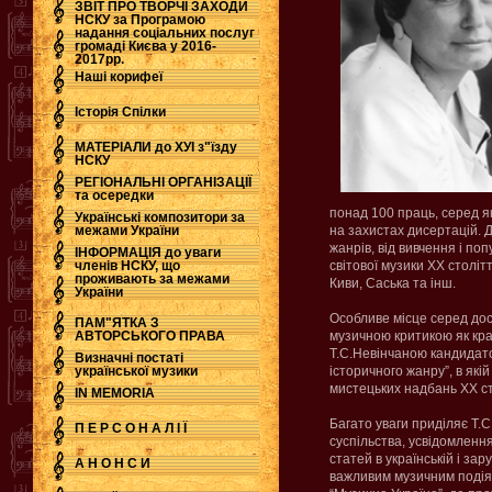
ЗВІТ ПРО ТВОРЧІ ЗАХОДИ
НСКУ за Програмою
надання соціальних послуг
.
громаді Києва у 2016-
2017рр.
Наші корифеї
Історія Спілки
МАТЕРІАЛИ до ХУІ з"їзду
НСКУ
РЕГІОНАЛЬНІ ОРГАНІЗАЦІЇ
та осередки
понад 100 праць, серед як
Українські композитори за
межами України
на захистах дисертацій. Д
жанрів, від вивчення і по
ІНФОРМАЦІЯ до уваги
членів НСКУ, що
світової музики ХХ століт
проживають за межами
Киви, Саська та інш.
України
Особливе місце серед дос
ПАМ"ЯТКА З
АВТОРСЬКОГО ПРАВА
музичною критикою як кра
Т.С.Невінчаною кандидатс
Визначні постаті
української музики
історичного жанру”, в які
мистецьких надбань ХХ сто
IN MEMORIA
Багато уваги приділяє Т.
П Е Р С О Н А Л І Ї
суспільства, усвідомлення
статей в українській і зар
А Н О Н С И
важливим музичним подіям 