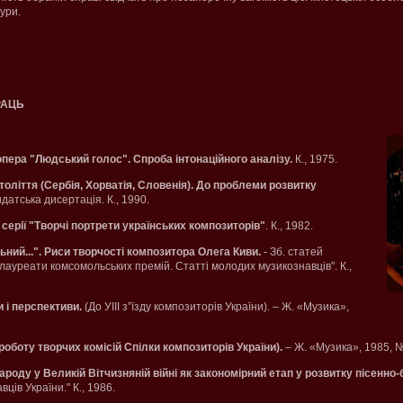
тури.
РАЦЬ
опера "Людський голос". Спроба інтонаційного аналізу.
К., 1975.
оліття (Сербія, Хорватія, Словенія). До проблеми розвитку
атська дисертація. К., 1990.
серії "Творчі портрети українських композиторів"
. К., 1982.
ний...". Риси творчості композитора Олега Киви.
- Зб. статей
 лауреати комсомольських премій. Статті молодих музикознавців". К.,
 і перспективи.
(До УІІІ з”їзду композиторів України). – Ж. «Музика»,
 роботу творчих комісій Спілки композиторів України).
– Ж. «Музика», 1985, №
ароду у Великій Вітчизняній війні як закономірний етап у розвитку пісенно
ців України." К., 1986.