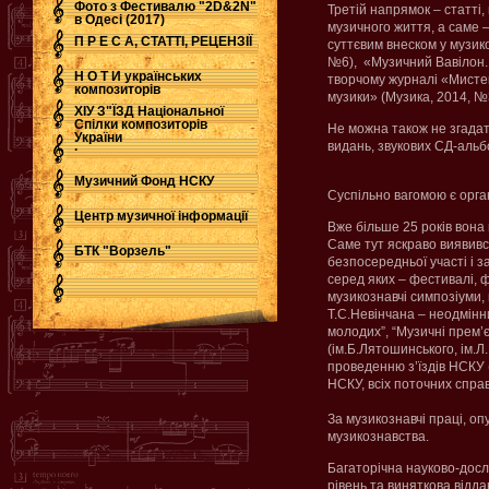
Фото з Фестивалю "2D&2N"
Третій напрямок – статті,
в Одесі (2017)
музичного життя, а саме 
П Р Е С А, СТАТТІ, РЕЦЕНЗІЇ
суттєвим внеском у музик
№6), «Музичний Вавілон. 
Н О Т И українських
творчому журналі «Мистец
композиторів
музики» (Музика, 2014, №
ХІУ З"ЇЗД Національної
Спілки композиторів
Не можна також не згадат
України
.
видань, звукових СД-альб
Музичний Фонд НСКУ
Суспільно вагомою є орган
Центр музичної інформації
Вже більше 25 років вона
Саме тут яскраво виявився
БТК "Ворзель"
безпосередньої участі і з
серед яких – фестивалі, ф
музикознавчі симпозіуми, 
Т.С.Невінчана – неодмінн
молодих”, “Музичні прем’є
(ім.Б.Лятошинського, ім.Л
проведенню з’їздів НСКУ (УІ
НСКУ, всіх поточних справ
За музикознавчі праці, оп
музикознавства.
Багаторічна науково-досл
рівень та виняткова відда