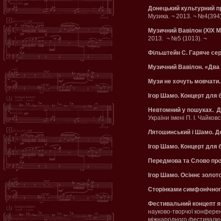
Донецький культурний п
Музика. ¬ 2013. ¬ №4(394
Музичний Вавілон (ХІХ М
2013. ¬ №5 (1013). ¬
Фільштейн С. Гаряче се
Музичний Вавілон. «Два д
Музи не хочуть мовчати.
Ігор Шамо. Концерт для б
Невтомний у пошуках. До
України імені П. І. Чайков
Лятошинський і Шамо. Д
Ігор Шамо. Концерт для б
Передмова та Слово про 
Ігор Шамо. Осіннє золото.
Сторінками симфонічного
Фестивальний концепт як
науково-творчої конференц
міжнародного фестивалю су