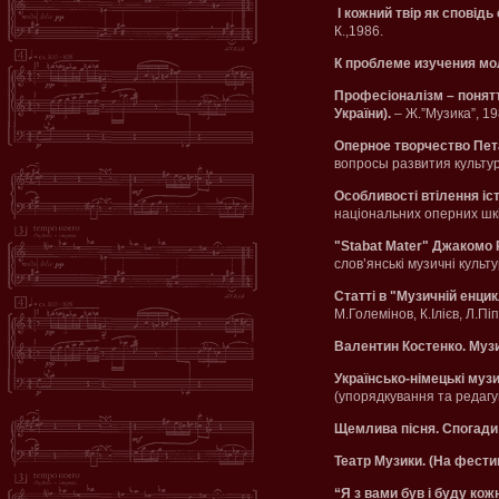
І кожний твір як сповідь
К.,1986.
К проблеме изучения м
Професіоналізм – понятт
України).
– Ж.”Музика”, 19
Оперное творчество Пет
вопросы развития культур
Особливості втілення іс
національних оперних шкіл
"Stabat Mater" Джакомо Р
слов’янські музичні культу
Статті в "Музичній енцик
М.Големінов, К.Ілієв, Л.Пі
Валентин Костенко. Музик
Українсько-німецькі муз
(упорядкування та редагув
Щемлива пісня. Спогади 
Театр Музики. (На фестива
“Я з вами був і буду кож