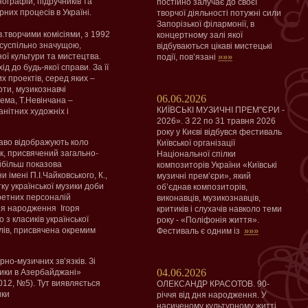
ографій, підручників та
постійно залучає до своєї
рних процесів в Україні.
творчої діяльності потужні сили
Запорізької філармонії, в
в.творчими комісіями, з 1992
концертному залі якої
 суспільно значущою,
відбуваються цікаві мистецькі
ої культури та мистецтва.
»»»
події, пов’язані
д до будь-якої справи. За її
х проектів, серед яких –
рти, музикознавчі
06.06.2026
рема, Т.Невінчана –
КИЇВСЬКІ МУЗИЧНІ ПРЕМ"ЄРИ -
нітних художніх і
2026». З 22 по 31 травня 2026
року у Києві відбувся фестиваль
раво відображують коло
Київської організації
к, присвячений загально-
Національної спілки
айбільш показова
композиторів України «Київські
імені П.І.Чайковського, К.,
музичні прем’єри», який
ку української музики доби
об’єднав композиторів,
кретних персоналій
виконавців, музикознавців,
дня народження Ігоря
критиків і слухачів навколо теми
 з класиків української
року - «Поліфонія життя».
алів, присвячена окремим
»»»
Фестиваль є одним із
но-музичних зв’язків. Зі
04.06.2026
зики в Азербайджані»
012, №5). Тут виявляється
ОЛЕКСАНДР КРАСОТОВ. 90-
ики
річчя від дня народження. У
насиченому культурному житті