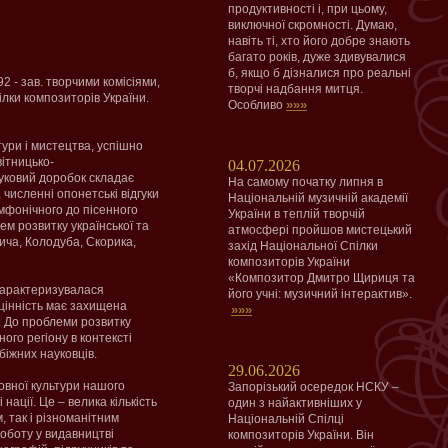
продуктивності і, при цьому,
виключної скромності. Думаю,
навіть ті, хто його добре знають
багато років, дуже здивувалися
б, якщо б дізналися про реальні
 - зав. творчими комісіями,
творчі надбання митця.
ілки композиторів України.
»»»
Особливо
тури і мистецтва, успішно
вітницько-
04.07.2026
ауковий доробок складає
На самому початку липня в
 численні опонетські відгуки
Національній музичній академії
имфонічного до пісенного
України в теплій творчій
ем розвитку української та
атмосфері пройшов мистецький
вича, Колодуба, Скорика,
захід Національної Спілки
композиторів України
«Композитор Дмитро Щириця та
 характеризувалася
його учні: музичний інтерактив».
 цінність має захищена
»»»
. До проблеми розвитку
ого регіону в контексті
біжних науковців.
29.06.2026
овної культури нашого
Запорізький осередок НСКУ –
нації. Це – велика кількість
один з найактивніших у
м, так і різноманітним
Національній Спілці
роботу у видавництві
композиторів України. Він