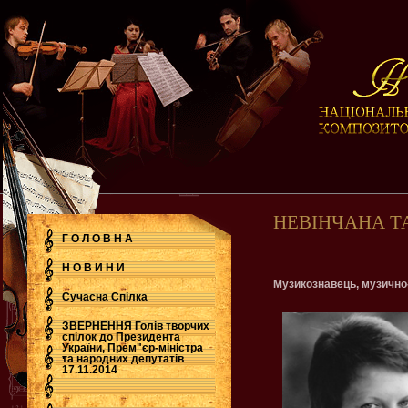
НЕВІНЧАНА Т
Г О Л О В Н А
Н О В И Н И
Музикознавець, музично
Сучасна Cпілка
ЗВЕРНЕННЯ Голів творчих
спілок до Президента
України, Прем"єр-міністра
.
та народних депутатів
17.11.2014