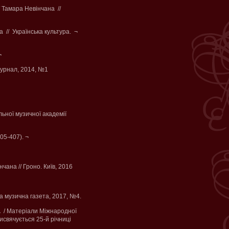
/ Тамара Невінчана //
 // Українська культура. ¬
 ¬
журнал, 2014, №1
льної музичної академії
05-407). ¬
нчана // Гроно. Київ, 2016
а музична газета, 2017, №4.
.
/ Матеріали Міжнародної
исвячується 25-й річниці