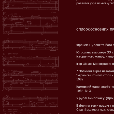
розвиток української куль
СПИСОК ОСНОВНИХ П
Франсіс Пуленк та його 
Югославська опера ХХ ст
історичного жанру.
Кандид
Ігор Шамо. Монографія в 
"Обличчя вираз незагаль
"Українські композитори -
1982.
Камерний жанр: здобутки
1984, № 3.
У руслі вимог часу. (Про
Втілення теми подвигу н
Статті молодих музикознав