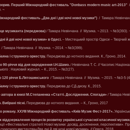
рорив. Перший Міжнародний фестиваль "Donbass modern music art-2013"
). ¬
іжнародний фестиваль „Два дні і дві ночі нової музики”)
/ Тамара Невінчана
рце музиканта (передмова)
/ Тамара Невінчана // Музика. ¬ 2013. ¬ №3(393).
ні й дві ночі нової музики» в Одесі.
– Мистецький простір Одеси – Творчий 
/ Тамара Невінчана // Музика. ¬ 2014. ¬ №3(399).
аяна і струнного оркестру.
Передмова до нотного видання. К., Гроно, 2014.
 90-річчя від дня народження І.Н.Шамо.
/ Невінчана Т. С. // Часопис Націона
ського : Науковий журнал. – К., 2015. – №2(27).
о 120 річчя Б.Лятошинського
/ Тамара Невінчана // Музика. ¬ 2015. ¬ №3-5 (4
аяну і струнного оркестру.
Передмова до СД-диску. К., 2015.
автора в книзі М.Степаненка «Статті. Дослідження. Спогади»
/ Тамара Неві
 Вибрані пісні.
Передмова до нотного видання. – К., Гроно, 2017
 роману. ХХУІІІ Міжнародний фестиваль «Київ Музик Фест-2017».
Українськ
 віддзеркалення процесів розвитку української сучасної класичної музики
ії «Фестивальні стратегії Нової музики: досвід, досягнення, перспективи». Пр
часного мистецтва«Два дні й дві ночі нової музики», // Одеса, 2018.