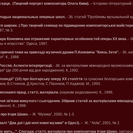
 серця. (Творчий портрет композитора Олега Киви).
– Історико-літературний 
олодых национальных оперных школ.
- Зб. статей "Проблемы музыкальной кул
я широке. ( Про творчий семінар по підвищенню композиторської майстер
87, № 3.
ара Коневича как отражение характерных особенностей оперы ХХ века.
- З
ы и искусства". Одеса, 1987.
торичної теми на прикладі музичної драми П.Коневича "Князь Зети".
- Зб. на
". К., 1988.
оссіні. Аспекти інтерпретації.
- Зб. за матеріалами міжнародної музикознавчої
ри" (до 200-річчя від дня народження). К.,1992.
лопедії" (10) про болгарську оперу ХХ століття
та сучасних болгарських ком
пков, В.Стоянов, Д.Христов, С.Піронков, П.Хаджієв). М., 1993.
ознавчі праці, статті, матеріали.
(наукове редагування). К., 1996.
ичні зв’язки минулого і сьогодення. Збірник статей за матеріалами міжнаро
ання). К., 1998.
про Ігоря Шамо.
– Ж. “Музика”, 2000, № 1-3.
лі “Два дні і дві ночі нової музики” в Одесі).
– Ж..“ Nota", 2001, № 2.
ну мить...”. Спогади, статті, матеріали про композитора Ігоря Шамо.
(авторськ