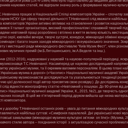
отягом десяти років (1974-1984) нею було підготовлено до видання десятки мон
ірників наукових статей, які відіграли значну роль у формуванні музично-культу
Т.С.Невінчана працює в Національній Спілці композиторів України – спочатку за
етарем НСКУ. Цю сферу творчої діяльності Т.Невінчаної слід вважати найбільш
а композиторів України активно впливає на становлення і розвиток національн
вився її талант організатора, високий професіоналізм і справжній творчий підхі
авдяки невтомній праці розроблено і втілено в життя велику кількість мистецьки
тні серії, ювілейні вечори, творчі зустрічі, конкурси, міжнародні обмінні конце
семінари і багато інших заходів міжнародного і всеукраїнського значення. Зок
ету і мистецької ради міжнародного фестивалю “Київ Музик Фест”, член різнома
зевих музичних премій (ім.Б.Лятошинського, ім.А.Веделя та інш.).
ччя (2012-2016), надруковані у науковій та науково-популярній періодиці, яск
музикознавця Т.С.Невінчаної. Насамперед це науково-дослідницький напрямо
итку української музики, та її окремим вагомим персоналіям. В цьому плані н
раїнська музика в дорозі» («Часопис» Національної музичної академії України 
країнському музикознавстві досліджуються та узагальнюються тенденції розвит
ччю цієї доленосної події автор присвятив свою розвідку.). До досліджень кон
рії слід віднести монографічну статтю «Невтомний у пошуках. До 90-річчя від 
» Національної музичної академії України, К., 2015, №2), де творчість одного
учасних позицій. В цей же п’ятирічний період друком вийшла ще низка матері
сті композитора.
у доробку Т.Невінчаної останніх років – увага до питання міжнародних культур
тавляються найбільш суттєві: «Симфонія паралелей. Дні української нової му
товські замальовки (міжнародні музично-культурні зв’язки on line)» (Музика, 2
авчого стилю автора – поєднання історії з актуалізацією сучасної проблемат