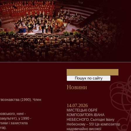
Новини
твознавства (1990). Член
14.07.2026
МИСТЕЦЬКІ ОБРІЇ
овського, нині -
КОМПОЗИТОРА ІВАНА
культет), у 1990 -
НЕБЕСНОГО. Сьогодні Івану
узики і захистила
Небесному – 55! Це композитор
ів).
надзвичайно високої