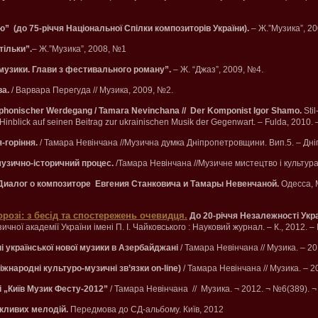
” (до 75-річчя Національної Спілки композиторів України).
– Ж.”Музика”, 2
тільки”.
– Ж.”Музика”, 2008, №1
ї музики. Глави з фестивального роману”.
– Ж. “Джаз”, 2009, №4.
а.
/ Варвара Перегуда // Музика, 2009, №2.
honischer Werdegang / Tamara Nevinchana // Der Komponist Igor Shamo.
Sti
Hinblick auf seinen Beitrag zur ukrainischen Musik der Gegenwart. – Fulda, 2010. 
-горіння.
/ Тамара Невінчана //Музична думка Дніпропетровщини. Вип.5. – Дні
музично-історичний процес.
/Тамара Невінчана //Музичне мистецтво і культура
Диалог о композиторе Евгения Станковича и Тамары Невенчаной.
Одесса, 
орозі: з бесід та спостережень очевидця.
До 20-річчя Незалежності Укра
чної академії України імені П. І. Чайковського : Науковий журнал. – К., 2012. 
 української нової музики в Азербайджані
/ Тамара Невінчана // Музика. – 2
жнародні культуро-музичні зв’язки on-line)
/ Тамара Невінчана // Музика. – 
і „Київ Музик Фесту-2012”
/ Тамара Невінчана // Музика. ¬ 2012. ¬ №6(389). 
кливих мелодій.
Передмова до СД-альбому. Київ, 2012