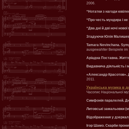
2006.
“Нотатки з нагоди ювілею
“Про честь мундира і не 
“Два дні й дві ночі ново
Згадуючи Юлія Малишев
Tamara Nevinchana. Symp
ausgewahlter Beispiele im 
Аріадна Поставна. Життя
Видавнича діяльність і 
«Александр Красотов». 
2011.
Українська музика в д
Часопис Національної музи
Симфонія паралелей. Дні
Литовські замальовки (мі
Відображення у дзеркал
Ігор Шамо. Скарби прони