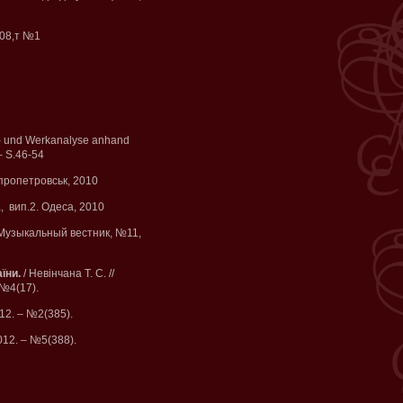
008,т №1
l- und Werkanalyse anhand
– S.46-54
пропетровськ, 2010
, вип.2. Одеса, 2010
Музыкальный вестник, №11,
їни.
/ Невінчана Т. С. //
– №4(17).
012. – №2(385).
2012. – №5(388).
¬