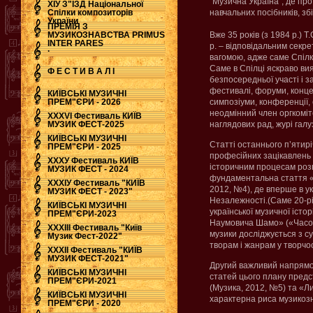
“Музична Україна”, де пр
ХІУ З"ЇЗД Національної
Спілки композиторів
навчальних посібників, зб
України
ПРЕМІЯ З
МУЗИКОЗНАВСТВА PRIMUS
Вже 35 років (з 1984 р.) 
INTER PARES
р. – відповідальним секр
.
вагомою, адже саме Спілк
Саме в Спілці яскраво вия
Ф Е С Т И В А Л І
безпосередньої участі і з
фестивалі, форуми, концер
КИЇВСЬКІ МУЗИЧНІ
ПРЕМ"ЄРИ - 2026
симпозіуми, конференції, 
неодмінний член оргкоміт
ХХХVI Фестиваль КИЇВ
МУЗИК ФЕСТ-2025
наглядових рад, журі галу
КИЇВСЬКІ МУЗИЧНІ
Статті останнього п’ятирі
ПРЕМ"ЄРИ - 2025
професійних зацікавлень 
ХХХУ Фестиваль КИЇВ
історичним процесам розв
МУЗИК ФЕСТ - 2024
фундаментальна стаття «Ук
ХХХІУ Фестиваль "КИЇВ
2012, №4), де вперше в у
МУЗИК ФЕСТ - 2023"
Незалежності.(Саме 20-рі
КИЇВСЬКІ МУЗИЧНІ
української музичної істо
ПРЕМ"ЄРИ-2023
Наумовича Шамо» («Часопис
ХХХІІІ Фестиваль "Київ
музики досліджується з с
Музик Фест-2022"
творам і жанрам у творчо
ХХХІІ Фестиваль "КИЇВ
МУЗИК ФЕСТ-2021"
Другий важливий напрямок 
КИЇВСЬКІ МУЗИЧНІ
статей цього плану предс
ПРЕМ"ЄРИ-2021
(Музика, 2012, №5) та «Ли
КИЇВСЬКІ МУЗИЧНІ
характерна риса музикозн
ПРЕМ"ЄРИ - 2020