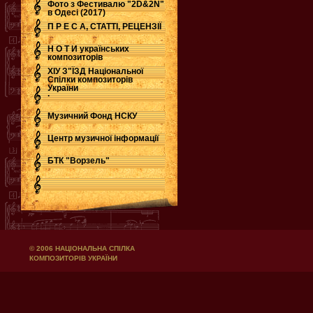
Фото з Фестивалю "2D&2N"
в Одесі (2017)
П Р Е С А, СТАТТІ, РЕЦЕНЗІЇ
Н О Т И українських
композиторів
ХІУ З"ЇЗД Національної
Спілки композиторів
України
.
Музичний Фонд НСКУ
Центр музичної інформації
БТК "Ворзель"
© 2006 НАЦІОНАЛЬНА СПІЛКА
КОМПОЗИТОРІВ УКРАЇНИ