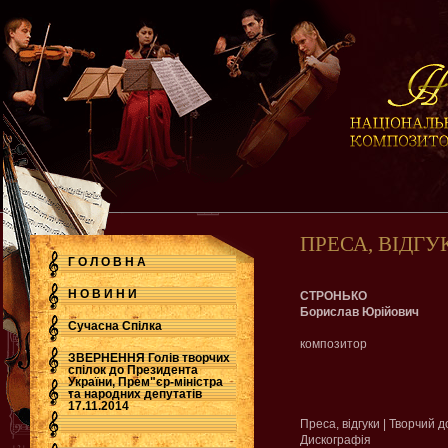
ПРЕСА, ВІДГУ
Г О Л О В Н А
Н О В И Н И
СТРОНЬКО
Борислав Юрійович
Сучасна Cпілка
композитор
ЗВЕРНЕННЯ Голів творчих
спілок до Президента
України, Прем"єр-міністра
.
та народних депутатів
17.11.2014
Преса, відгуки | Творчий 
Дискографія