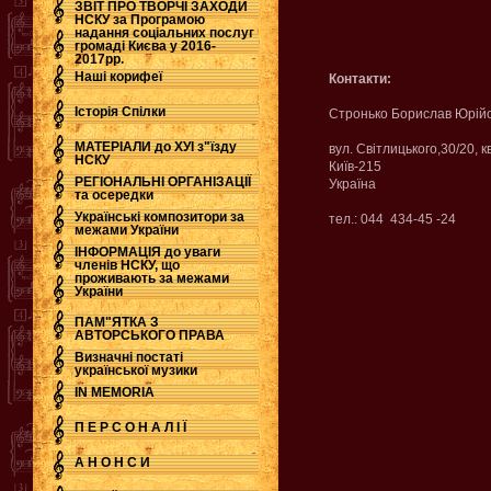
ЗВІТ ПРО ТВОРЧІ ЗАХОДИ
НСКУ за Програмою
надання соціальних послуг
.
громаді Києва у 2016-
2017рр.
Наші корифеї
Контакти:
Історія Спілки
Стронько Борислав Юрій
МАТЕРІАЛИ до ХУІ з"їзду
вул. Світлицького,30/20, к
НСКУ
Київ-215
РЕГІОНАЛЬНІ ОРГАНІЗАЦІЇ
Україна
та осередки
Українські композитори за
тел.: 044 434-45 -24
межами України
ІНФОРМАЦІЯ до уваги
членів НСКУ, що
проживають за межами
України
ПАМ"ЯТКА З
АВТОРСЬКОГО ПРАВА
Визначні постаті
української музики
IN MEMORIA
П Е Р С О Н А Л І Ї
А Н О Н С И