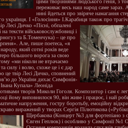
цими творіннями людського генія, з то
переживає весь наш народ саме зараз. Ад
нині йдеться про звіряче намагання сте
го українця. І «Голосіння» І.Карабиця також про трагіч
ір Лесі Дичко «Пісні, обпалені
і на тексти військовослужбовиці і
рногуз та Б.Томенчука) – це про
Ірпеня». Але, пише поетеса, «я
 народу, який сотні років веде
теро більшого ворога за свою
 тому «ми ніколи не втрачаємо
та силу і волю, схоже це і є дар
о це твір Лесі Дичко, сповнений
ов
’
ю до України дихає Симфонія-
 Івана Купала» Леоніда
отивами творів Миколи Гоголя. Композитор і сам є ле
оці йому виповнилося 90, він живе і працює, і най роб
матичне напруження, гостру боротьбу, емоційну відкри
скраво виражений у творах Сергія Пілютикова («Рубік
Щербакова (Концерт №3 для фортепіано з о
Євген Геплюк) і особливо у Симфонії №1 О
Остання композиція вразила слухачів глиб