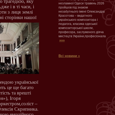
ю трагедією, яку
незламної Одеси травень 2026
же і в ті часи, і
пройшов під знаком
рти з лиця землі
незабутнього імені Олександра
Красотова – видатного
ні сторінки нашої
українського композитора і
педагога, класика одеської
композиторської школи,
професора, заслуженого діяча
мистецтв України,професіонала
»»»
Всі новини »
гендою української
ить це ще багато
тість та врешті
он»),
Ігоря
ркестром,соліст –
лексія Скрипника.
иною емоційного