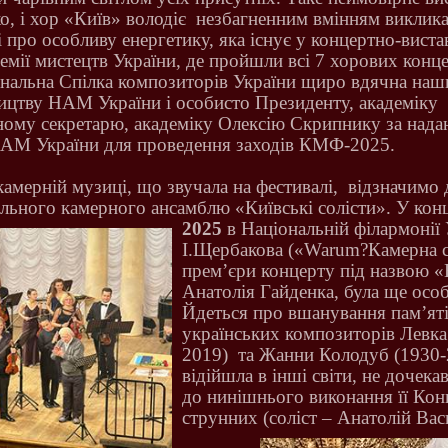
о, і хор «Київ» володіє
незбагненним вмінням виклика
і про особливу енергетику, яка існує у концертно-виста
емії мистецтв України, де пройшли всі 7 хорових конц
альна Спілка композиторів України щиро вдячна наш
ництву НАМ України і особисто Президенту, академіку
ному секретарю, академіку Олексію Скрипнику за надан
НАМ України для проведення заходів КМФ-2025.
камерній музиці, що звучала на фестивалі,
відзначимо 
льного камерного ансамблю «Київські солісти».
У кон
2025
в Національній філармонії 
І.Щербакова («
Warum
?Камерна 
прем’єри концерту під назвою «
Анатолія Гайденка, була ще особ
Йдеться про вшанування пам’ят
українських композиторів Левка
2019)
та Жанни Колодуб (1930-2
відійшла в інші світи, не дочек
до нинішнього виконання її Конц
струнних (соліст – Анатолій Вас