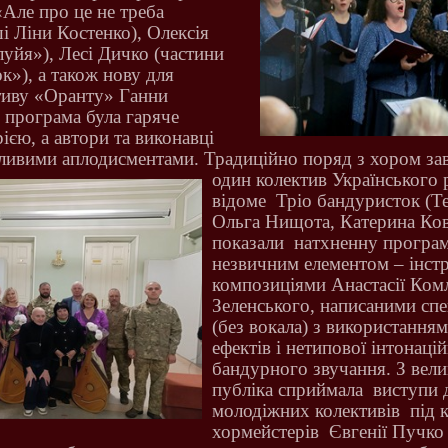
«Але про це не треба
і Ліни Костенко), Олексія
уйя»), Лесі Дичко (частини
к»), а також нову для
тиву «Оранту» Ганни
 програма була гаряче
ією, а автори та виконавці
ливими аплодисментами. Традиційно поряд з хором за
один колектив Українського 
відоме
Тріо бандуристок (Т
Ольга Нищота, Катерина Ковр
показали
натхненну програ
незвичним елементом – інст
композиціями Анастасії Комл
Зеленського, написаними спе
(без вокала) з використання
ефектів і нетипової інтонаці
бандурного звучання. З вел
публіка сприймала
виступи 
молодіжних колективів
під 
хормейстерів
Євгенії Пучко