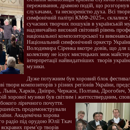
переживання, драмою подій, що розгорнув
слухачами,
та нескореністю духа. Всі твор
симфонічній палітрі КМФ-2025», склалися 
сучасних творчих пошуків в українській му
надзвичайно високий світовий рівень проф
національної композиторської та виконавсь
Національний симфонічний оркестр Україн
Володимира Сіренка вкотре довів, що для 
колективу не існує мистецьких меж майстер
інтерпретації найвидатніших
творів україн
музики.
Дуже потужним був хоровий блок фестива
ві твори композиторів з різних регіонів України, пред
в, Львів, Харків, Дніпро, Черкаси, Полтава, Дрогобич,
рій хорової музики був світлим і життєствердним, спо
либокого ліричного почуття.
ршеність продемонстрували
раїни. Академічна хорова
го радіо під орудою Юлії Ткач
 яскравих прем’єр творів