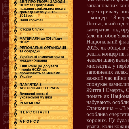
ЗВІТ ПРО ТВОРЧІ ЗАХОДИ
запланованих конц
НСКУ за Програмою
надання соціальних послуг
через тривалу по
.
громаді Києва у 2016-
2017рр.
– концерт 18 вер
Наші корифеї
Лють», який підг
камерата»
під ор
Історія Спілки
(але він обов’язко
МАТЕРІАЛИ до ХУІ з"їзду
Національній філ
НСКУ
2025, як обіцяла 
РЕГІОНАЛЬНІ ОРГАНІЗАЦІЇ
та осередки
решта концертів, 
Українські композитори за
чекали шанувальн
межами України
мистецтва, у пері
ІНФОРМАЦІЯ до уваги
членів НСКУ, що
заповнених залах.
проживають за межами
України
важкий час війни 
спонукає замисли
ПАМ"ЯТКА З
АВТОРСЬКОГО ПРАВА
Життя і Смерть, С
Визначні постаті
понять як Націона
української музики
набувають особли
IN MEMORIA
Станковича – «В м
П Е Р С О Н А Л І Ї
особлива енергети
хорових. Це була 
А Н О Н С И
уваги, коли кожни