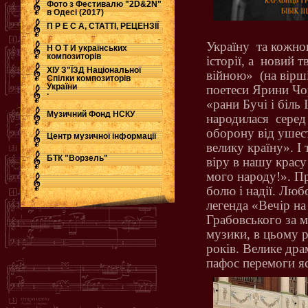
Фото з Фестивалю "2D&2N"
в Одесі (2017)
П Р Е С А, СТАТТІ, РЕЦЕНЗІЇ
Україну
та кожно
Н О Т И українських
композиторів
історії,
а
новий тв
ХІУ З"ЇЗД Національної
війною»
(на вірш
Спілки композиторів
України
поетеси Ярини Чо
.
«рани Бучі і біль 
Музичний Фонд НСКУ
народилася
серед
оборону від ушес
Центр музичної інформації
велику країну». І
БТК "Ворзель"
віру в нашу красу 
мого народу!». Пр
болю і надії. Люб
легенда «Вечір на
Грабовського за м
музики, в цьому р
років. Велике дра
пафос перемоги я