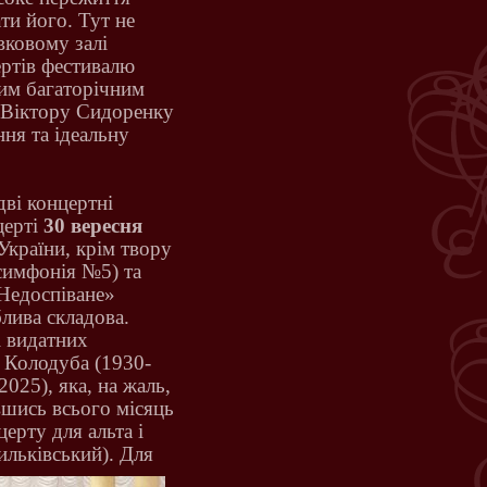
ти його. Тут не
вковому залі
ертів фестивалю
им багаторічним
Віктору Сидоренку
ня та ідеальну
дві концертні
церті
30 вересня
України, крім твору
симфонія №5) та
Недоспіване»
лива складова.
і видатних
 Колодуба (1930-
025), яка, на жаль,
авшись всього місяць
ерту для альта і
ильківський).
Для