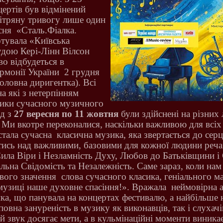
ертів був відмінений
вітряну тривогу лише один
есня
«Сталь.Фіалка.
отувала «Київська
удою Кері-Лінн Вілсон
во відбудеться в
армонії України
2 грудня
головна диригентка).
Всі
на які з нетерпінням
ики сучасного музичного
од з
27 вересня по 11 жовтня
були здійснені на різних
 Ми вкотре переконалися, наскільки важливою для всіх 
стала сучасна
класична музика, яка звертається до серц
тись над важливими, базовими для кожної людини реча
ила Віри і Незламність Духу, Любов до Батьківщини і 
льна Свідомість та Незалежність. Саме зараз, коли нам
вого значення
слова сучасного класика, геніального м
узиці наше духовне спасіння!».
Вражала
неймовірна а
ка, що панувала на концертах фестивалю, а найбільше 
повна зануреність в музику як виконавців, так і слухач
й звук досягає мети, а в кульмінаційні моменти виника