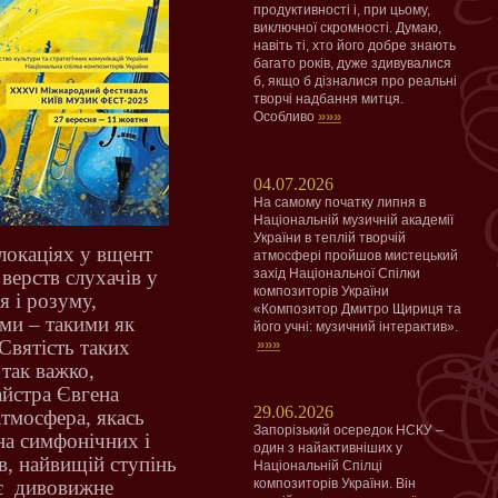
продуктивності і, при цьому,
виключної скромності. Думаю,
навіть ті, хто його добре знають
багато років, дуже здивувалися
б, якщо б дізналися про реальні
творчі надбання митця.
»»»
Особливо
04.07.2026
На самому початку липня в
Національній музичній академії
України в теплій творчій
 локаціях у вщент
атмосфері пройшов мистецький
верств слухачів у
захід Національної Спілки
композиторів України
я і розуму,
«Композитор Дмитро Щириця та
ми – такими як
його учні: музичний інтерактив».
Святість таких
»»»
 так важко,
айстра Євгена
29.06.2026
тмосфера, якась
Запорізький осередок НСКУ –
на симфонічних і
один з найактивніших у
ів, найвищій ступінь
Національній Спілці
є
дивовижне
композиторів України. Він