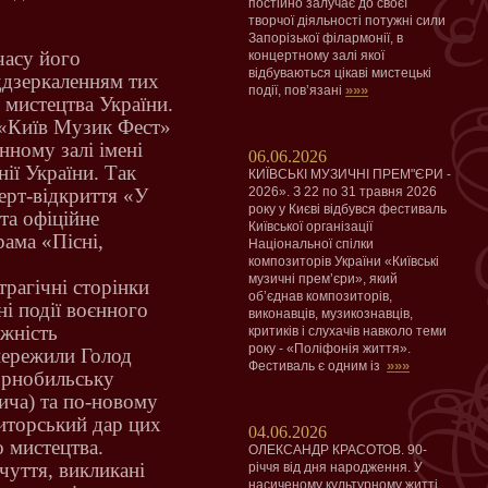
постійно залучає до своєї
творчої діяльності потужні сили
Запорізької філармонії, в
часу його
концертному залі якої
відбуваються цікаві мистецькі
іддзеркаленням тих
»»»
події, пов’язані
 мистецтва України.
х «Київ Музик Фест»
нному залі імені
06.06.2026
ії України.
Так
КИЇВСЬКІ МУЗИЧНІ ПРЕМ"ЄРИ -
ерт-відкриття «У
2026». З 22 по 31 травня 2026
року у Києві відбувся фестиваль
та офіційне
Київської організації
ама «Пісні,
Національної спілки
композиторів України «Київські
музичні прем’єри», який
трагічні сторінки
об’єднав композиторів,
ні події воєнного
виконавців, музикознавців,
ожність
критиків і слухачів навколо теми
року - «Поліфонія життя».
пережили Голод
»»»
Фестиваль є одним із
Чорнобильську
ича) та по-новому
иторський дар цих
04.06.2026
 мистецтва.
ОЛЕКСАНДР КРАСОТОВ. 90-
чуття, викликані
річчя від дня народження. У
насиченому культурному житті