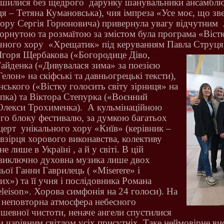
ишилися без щедрого
дарунку шанувальники ансамблю
я – Тетяна Кумановська), чия імпреза «Усе моє, що зве
вору Сергія Горюновича) привернула увагу відчутним
орнутою та розмаїтою за змістом була програма «Вістк
чного хору
«Хрещатик» під керуванням Павла Струця
 Ігоря Щербакова («Богородице Діво,
Гайденка («Дивувалася зима» за поезією
елон» на скіфські та давньогрецькі тексти),
ького («Вістку голосить світу зірниця» на
пка) та Віктора Степурка («Воєнний
Олекси Трохименка).
А кульмінаційною
о блоку фестивалю, за думкою багатьох
церт
унікального хору «Київ» (керівник –
взірця хорового виконавства, колективу
 лише в Україні , а й у світі. В цій
 виключно духовна музика лише двох
ньої Ганни Гаврилець ( «Мі
serere
» і
х») та її учня і послідовника Романа
eleison
». Хорова симфонія на 24 голоси). На
а неповторна атмосфера небесного
ушевної чистоти, неначе ангели спустилися
и чарівним світлом усіх присутніх. Таке неймовірне в