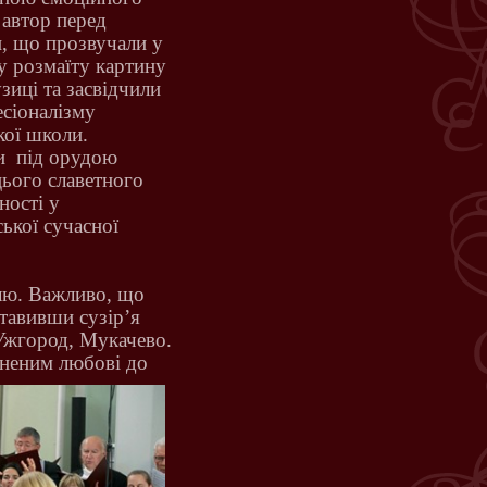
 автор перед
и, що прозвучали у
у розмаїту картину
зиці та засвідчили
есіоналізму
кої школи.
и
під орудою
цього славетного
ності у
ської сучасної
лю. Важливо, що
ставивши сузір’я
 Ужгород, Мукачево.
вненим любові до