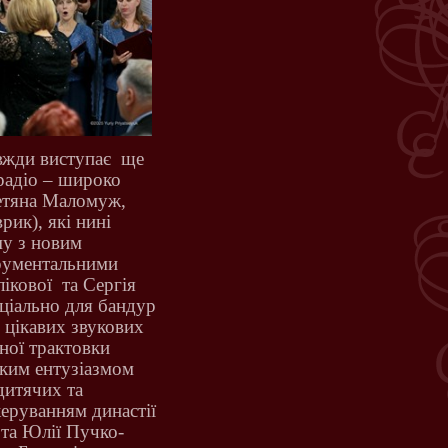
вжди виступає
ще
радіо –
широко
етяна Маломуж,
ик), які нині
му з новим
рументальними
ікової
та Сергія
ціально для бандур
м цікавих звукових
йної трактовки
иким ентузіазмом
дитячих та
керуванням династії
 та Юлії Пучко-