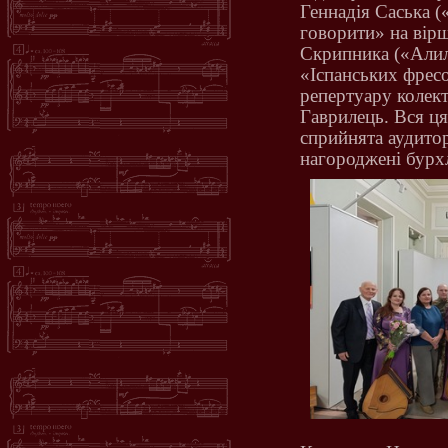
Геннадія Саська (
говорити» на вірш
Скрипника («Алил
«Іспанських фресо
репертуару колек
Гаврилець. Вся ця
сприйнята аудитор
нагороджені бурх