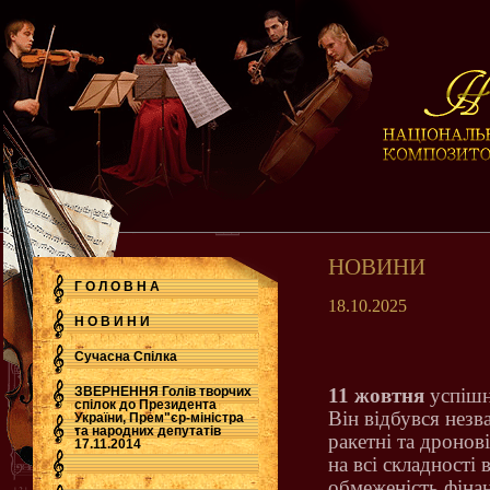
НОВИНИ
Г О Л О В Н А
18.10.2025
Н О В И Н И
Сучасна Cпілка
ЗВЕРНЕННЯ Голів творчих
11 жовтня
успішн
спілок до Президента
Він відбувся незв
України, Прем"єр-міністра
.
та народних депутатів
ракетні та дронові
17.11.2014
на всі складності 
обмеженість фінан