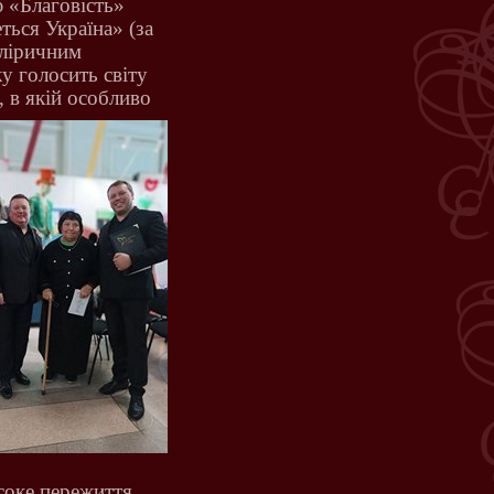
 «Благовість»
ться Україна» (за
ліричним
у голосить світу
,
в якій особливо
исоке пережиття