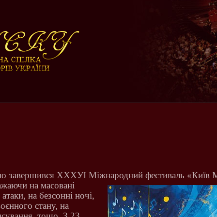
о завершився ХХХУІ Міжнародний фестиваль «Київ М
ажаючи на масовані
 атаки, на безсонні ночі,
воєнного стану, на
сування, тощо. З 23