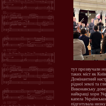
тут прозвучали но
таких міст як Киї
Домінантний наст
рідної землі та г
Виконавську дове
найкращі хори Ук
капела Українсько
підготувала низку