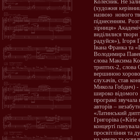
Колесник. Не зал
(художня керівниц
назвою
нового т
піднесенням. Розг
зірниця» Академі
виділилися твори
радуйся»), Ігоря 
Івана Франка та «Г
Володимира Павенс
слова Максима Ко
триптих-2, слова 
вершиною хоровог
слухачів, став кон
Микола Гобдич) - 
широко відомого не
програмі звучала
авторів – незабут
«Латинський дипти
Григоріва («К
irie
концерті панувал
просвітління та д
на землю та осяял