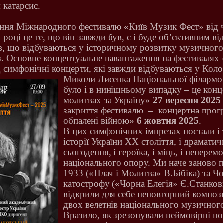
 катарсис.
ення Міжнародного фестивалю «Київ Музик Фест» від 
 році це те, що він завжди був, є і буде об’єктивним в
в, що відбуваються у історичному розвитку музичного
аз. Основне концептуальне навантаження на фестиваля
 симфонічні концерти, які завжди відбуваються у Коло
Миколи Лисенка Національної філармон
було і в нинішньому випадку – це конц
молитвах за Україну»
27 вересня 2025
закриття фестивалю
–
концертна прогр
обпалені війною»
6 жовтня 2025
.
В цих симфонічних імпрезах постали і 
історії України ХХ століття, і драматич
сьогодення, і героїка, і міць, і неперем
національного опору. Ми наче заново 
1933 («Плач і Молитва» В.Бібіка) та 
катострофу («Чорна Елегія» Є.Станков
відкрили для себе неповторний композ
двох велетнів національного музичного
Вразило, як зрезонували неймовірні по