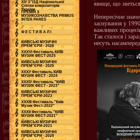
ХІУ З"ЇЗД Національної
явище, що зветься
Спілки композиторів
України
ПРЕМІЯ З
МУЗИКОЗНАВСТВА PRIMUS
Непересічне знач
INTER PARES
.
заснування у 1990
важливих процесі
Ф Е С Т И В А Л І
Так сталося і зар
КИЇВСЬКІ МУЗИЧНІ
несуть насамперед
ПРЕМ"ЄРИ - 2026
ХХХVI Фестиваль КИЇВ
МУЗИК ФЕСТ-2025
КИЇВСЬКІ МУЗИЧНІ
ПРЕМ"ЄРИ - 2025
ХХХУ Фестиваль КИЇВ
МУЗИК ФЕСТ - 2024
ХХХІУ Фестиваль "КИЇВ
МУЗИК ФЕСТ - 2023"
КИЇВСЬКІ МУЗИЧНІ
ПРЕМ"ЄРИ-2023
ХХХІІІ Фестиваль "Київ
Музик Фест-2022"
ХХХІІ Фестиваль "КИЇВ
МУЗИК ФЕСТ-2021"
КИЇВСЬКІ МУЗИЧНІ
ПРЕМ"ЄРИ-2021
КИЇВСЬКІ МУЗИЧНІ
ПРЕМ"ЄРИ - 2020