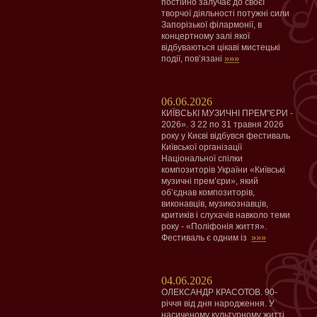
постійно залучає до своєї
творчої діяльності потужні сили
Запорізької філармонії, в
концертному залі якої
відбуваються цікаві мистецькі
»»»
події, пов’язані
06.06.2026
КИЇВСЬКІ МУЗИЧНІ ПРЕМ"ЄРИ -
2026». З 22 по 31 травня 2026
року у Києві відбувся фестиваль
Київської організації
Національної спілки
композиторів України «Київські
музичні прем’єри», який
об’єднав композиторів,
виконавців, музикознавців,
критиків і слухачів навколо теми
року - «Поліфонія життя».
»»»
Фестиваль є одним із
04.06.2026
ОЛЕКСАНДР КРАСОТОВ. 90-
річчя від дня народження. У
насиченому культурному житті