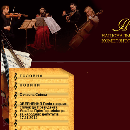
.
Г О Л О В Н А
Н О В И Н И
Сучасна Cпілка
ЗВЕРНЕННЯ Голів творчих
спілок до Президента
України, Прем"єр-міністра
.
та народних депутатів
17.11.2014