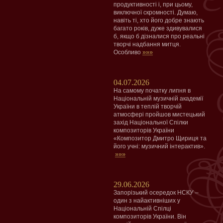
продуктивності і, при цьому,
виключної скромності. Думаю,
навіть ті, хто його добре знають
багато років, дуже здивувалися
б, якщо б дізналися про реальні
творчі надбання митця.
»»»
Особливо
04.07.2026
На самому початку липня в
Національній музичній академії
України в теплій творчій
атмосфері пройшов мистецький
захід Національної Спілки
композиторів України
«Композитор Дмитро Щириця та
його учні: музичний інтерактив».
»»»
29.06.2026
Запорізький осередок НСКУ –
один з найактивніших у
Національній Спілці
композиторів України. Він