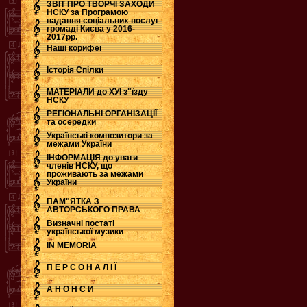
ЗВІТ ПРО ТВОРЧІ ЗАХОДИ
НСКУ за Програмою
надання соціальних послуг
.
громаді Києва у 2016-
2017рр.
Наші корифеї
Історія Спілки
МАТЕРІАЛИ до ХУІ з"їзду
НСКУ
РЕГІОНАЛЬНІ ОРГАНІЗАЦІЇ
та осередки
Українські композитори за
межами України
ІНФОРМАЦІЯ до уваги
членів НСКУ, що
проживають за межами
України
ПАМ"ЯТКА З
АВТОРСЬКОГО ПРАВА
Визначні постаті
української музики
IN MEMORIA
П Е Р С О Н А Л І Ї
А Н О Н С И